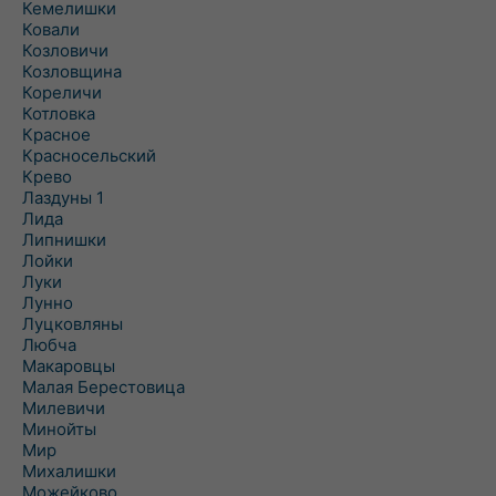
Кемелишки
Ковали
Козловичи
Козловщина
Кореличи
Котловка
Красное
Красносельский
Крево
Лаздуны 1
Лида
Липнишки
Лойки
Луки
Лунно
Луцковляны
Любча
Макаровцы
Малая Берестовица
Милевичи
Минойты
Мир
Михалишки
Можейково