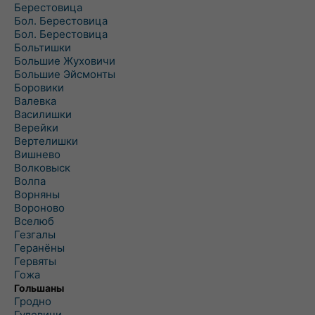
Берестовица
Бол. Берестовица
Бол. Берестовица
Больтишки
Большие Жуховичи
Большие Эйсмонты
Боровики
Валевка
Василишки
Верейки
Вертелишки
Вишнево
Волковыск
Волпа
Ворняны
Вороново
Вселюб
Гезгалы
Геранёны
Гервяты
Гожа
Гольшаны
Гродно
Гудевичи