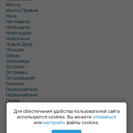
Мосты
Мосты Правые
Нача
Негневичи
Незбодичи
Новогрудок
Новоельня
Новый Двор
Обухово
Озеры
Олекшицы
Острино
Островец
Островецкий
Ошмяны
Первомайская
Первомайский
Пески
Петревичи
Для обеспечения удобства пользователей сайта
Погородно
используются cookies. Вы можете
отказаться
Пограничный
или
настроить
файлы cookies.
Подлабенье
Подольцы