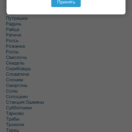
Подороск
Принять
Поречье
Порозово
Путришки
Радунь
Райца
Ратичи
Роcсь
Рожанка
Россь
Свислочь
Скидель
Скрибовцы
Словатичи
Слоним
Сморгонь
Солы
Сопоцкин
Станция Ошмяны
Субботники
Тарново
Трабы
Трокели
Турец