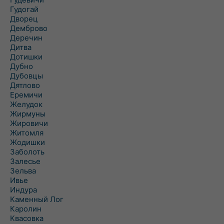
Гудогай
Дворец
Демброво
Деречин
Дитва
Дотишки
Дубно
Дубовцы
Дятлово
Еремичи
Желудок
Жирмуны
Жировичи
Житомля
Жодишки
Заболоть
Залесье
Зельва
Ивье
Индура
Каменный Лог
Каролин
Квасовка