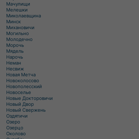
Мачулищи
Мелешки
Миколаевщина
Минск
Михановичи
Могильно
Молодечно
Морочь
Мядель
Нарочь
Неман
Несвиж
Новая Метча
Новоколосово
Новополесский
Новоселье
Новые Докторовичи
Новый Двор
Новый Свержень
Оздятичи
Озеро
Озерцо
Околово