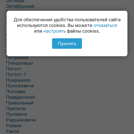
Октябрь
Октябрьский
Олехновичи
Омговичи
Для обеспечения удобства пользователей сайта
Оношки
используются cookies. Вы можете
отказаться
Осовец
или
настроить
файлы cookies.
Острошицкий Городок
Пасека
Принять
Пастовичи
Першаи
Петришки
Плещеницы
Погост
Погост-1
Покрашево
Положевичи
Поплавы
Правдинский
Привольный
Прилепы
Пуховичи
Радошковичи
Раевка
Раков