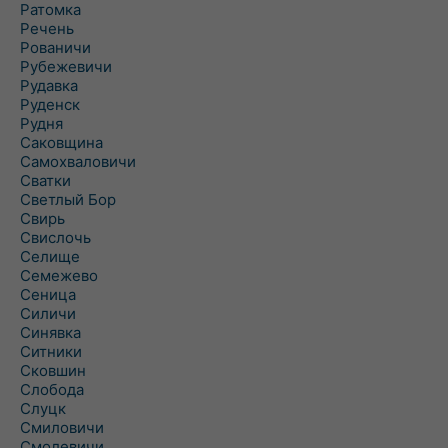
Ратомка
Речень
Рованичи
Рубежевичи
Рудавка
Руденск
Рудня
Саковщина
Самохваловичи
Сватки
Светлый Бор
Свирь
Свислочь
Селище
Семежево
Сеница
Силичи
Синявка
Ситники
Сковшин
Слобода
Слуцк
Смиловичи
Смолевичи