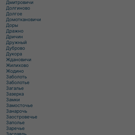
Дмитровичи
Долгиново
Долгое
Домоткановичи
Доры
Дражно
Дричин
Дружный
Дуброво
Дукора
Ждановичи
Жилихово
Жодино
Заболоть
Заболотье
Загалье
Зазерка
Замки
Замосточье
Занарочь
Заостровечье
Заполье
Заречье
Заславль