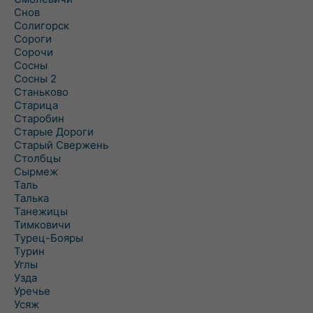
Снов
Солигорск
Сороги
Сорочи
Сосны
Сосны 2
Станьково
Старица
Старобин
Старые Дороги
Старый Свержень
Столбцы
Сырмеж
Таль
Талька
Танежицы
Тимковичи
Турец-Бояры
Турин
Углы
Узда
Уречье
Усяж