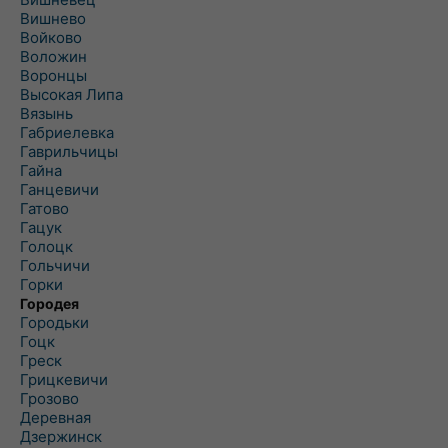
Вишнево
Войково
Воложин
Воронцы
Высокая Липа
Вязынь
Габриелевка
Гаврильчицы
Гайна
Ганцевичи
Гатово
Гацук
Голоцк
Гольчичи
Горки
Городея
Городьки
Гоцк
Греск
Грицкевичи
Грозово
Деревная
Дзержинск