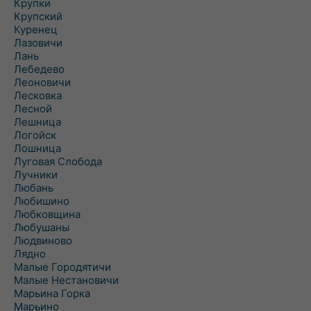
Крупки
Крупский
Куренец
Лазовичи
Лань
Лебедево
Леоновичи
Лесковка
Лесной
Лешница
Логойск
Лошница
Луговая Слобода
Лучники
Любань
Любишино
Любковщина
Любушаны
Людвиново
Лядно
Малые Городятичи
Малые Нестановичи
Марьина Горка
Марьино