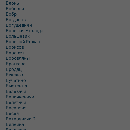
Блонь
Бобовня
Бобр
Богданов
Богушевичи
Большая Ухолода
Большевик
Большой Рожан
Борисов
Боровая
Боровляны
Братково
Бродец
Будслав
Бучатино
Быстрица
Валевачи
Величковичи
Велятичи
Веселово
Весея
Ветеревичи 2
Вилейка
Вишневец