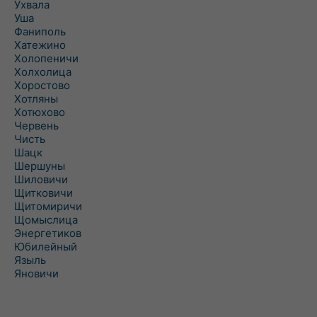
Ухвала
Уша
Фаниполь
Хатежино
Холопеничи
Холхолица
Хоростово
Хотляны
Хотюхово
Червень
Чисть
Шацк
Шершуны
Шиловичи
Щитковичи
Щитомиричи
Щомыслица
Энергетиков
Юбилейный
Языль
Яновичи