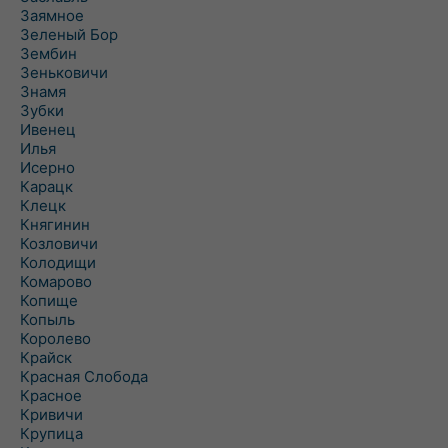
Заямное
Зеленый Бор
Зембин
Зеньковичи
Знамя
Зубки
Ивенец
Илья
Исерно
Карацк
Клецк
Княгинин
Козловичи
Колодищи
Комарово
Копище
Копыль
Королево
Крайск
Красная Слобода
Красное
Кривичи
Крупица