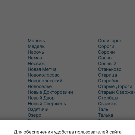
Морочь
Солигорск
Мядель
Сороги
Нарочь
Сорочи
Неман
Сосны
Несвиж
Сосны 2
Новая Метча
Станьково
Новоколосово
Старица
Новополесский
Старобин
Новоселье
Старые Дороги
Новые Докторовичи
Старый Сверже
Новый Двор
Столбцы
Новый Свержень
Сырмеж
Оздятичи
Таль
Озеро
Талька
Озерцо
Танежицы
Околово
Тимковичи
Для обеспечения удобства пользователей сайта
Октябрь
Турец-Бояры