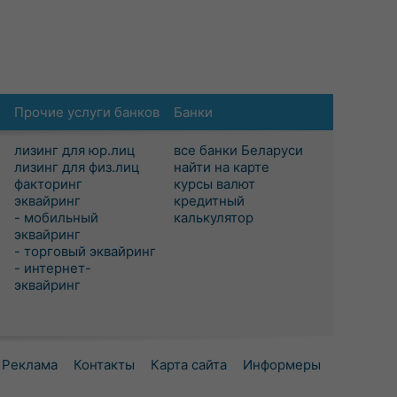
Прочие услуги банков
Банки
лизинг для юр.лиц
все банки Беларуси
лизинг для физ.лиц
найти на карте
факторинг
курсы валют
эквайринг
кредитный
- мобильный
калькулятор
эквайринг
- торговый эквайринг
- интернет-
эквайринг
Реклама
Контакты
Карта сайта
Информеры