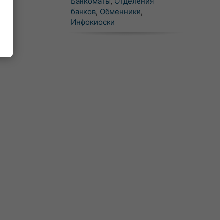
Банкоматы
,
Отделения
банков
,
Обменники
,
Инфокиоски