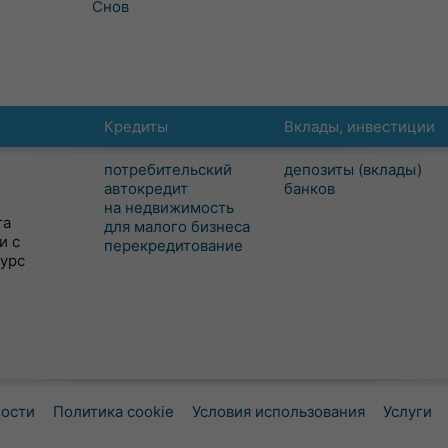
Снов
Кредиты
Вклады, инвестиции
потребительский
депозиты (вклады)
автокредит
банков
на недвижимость
та
для малого бизнеса
и с
перекредитование
сурс
ности
Политика cookie
Условия использования
Услуги