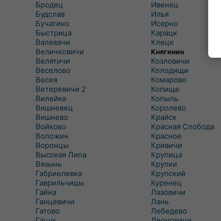
Бродец
Ивенец
Будслав
Илья
Бучатино
Исерно
Быстрица
Карацк
Валевачи
Клецк
Величковичи
Княгинин
Велятичи
Козловичи
Веселово
Колодищи
Весея
Комарово
Ветеревичи 2
Копище
Вилейка
Копыль
Вишневец
Королево
Вишнево
Крайск
Войково
Красная Слобода
Воложин
Красное
Воронцы
Кривичи
Высокая Липа
Крупица
Вязынь
Крупки
Габриелевка
Крупский
Гаврильчицы
Куренец
Гайна
Лазовичи
Ганцевичи
Лань
Гатово
Лебедево
Гацук
Леоновичи