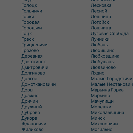
Голоцк
Лесковка
Гольчичи
Лесной
Горки
Лешница
Городея
Логойск
Городьки
Лошница
Гоцк
Луговая Слобода
Греск
Лучники
Грицкевичи
Любань
Грозово
Любишино
Деревная
Любковщина
Дзержинск
Любушаны
Дмитровичи
Людвиново
Долгиново
Лядно
Долгое
Малые Городятичи
Домоткановичи
Малые Нестанович
Доры
Марьина Горка
Дражно
Марьино
Дричин
Мачулищи
Дружный
Мелешки
Дуброво
Миколаевщина
Дукора
Минск
Ждановичи
Михановичи
Жилихово
Могильно