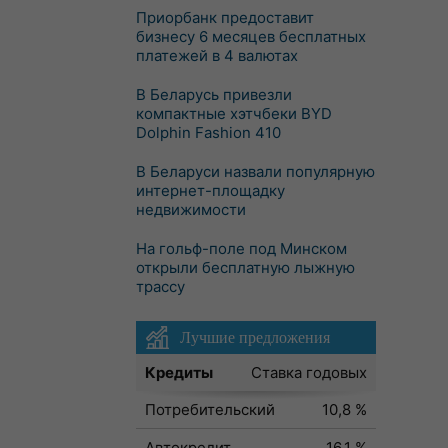
Приорбанк предоставит
бизнесу 6 месяцев бесплатных
платежей в 4 валютах
В Беларусь привезли
компактные хэтчбеки BYD
Dolphin Fashion 410
В Беларуси назвали популярную
интернет-площадку
недвижимости
На гольф-поле под Минском
открыли бесплатную лыжную
трассу
Лучшие предложения
Кредиты
Ставка годовых
Потребительский
10,8 %
Автокредит
16,1 %