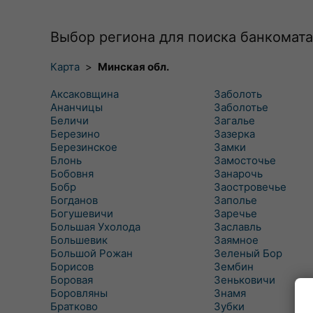
Выбор региона для поиска банкомата
Карта
>
Минская обл.
Аксаковщина
Заболоть
Ананчицы
Заболотье
Беличи
Загалье
Березино
Зазерка
Березинское
Замки
Блонь
Замосточье
Бобовня
Занарочь
Бобр
Заостровечье
Богданов
Заполье
Богушевичи
Заречье
Большая Ухолода
Заславль
Большевик
Заямное
Большой Рожан
Зеленый Бор
Борисов
Зембин
Боровая
Зеньковичи
Боровляны
Знамя
Братково
Зубки