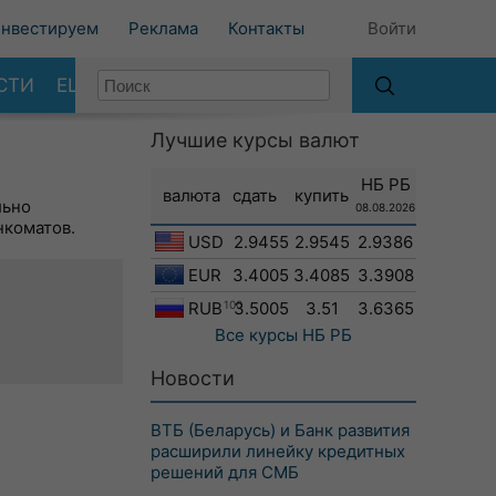
нвестируем
Реклама
Контакты
Войти
СТИ
ЕЩЕ
Лучшие курсы валют
НБ РБ
валюта
сдать
купить
льно
08.08.2026
нкоматов.
USD
2.9455
2.9545
2.9386
EUR
3.4005
3.4085
3.3908
RUB
100
3.5005
3.51
3.6365
Все курсы
НБ РБ
Новости
ВТБ (Беларусь) и Банк развития
расширили линейку кредитных
решений для СМБ