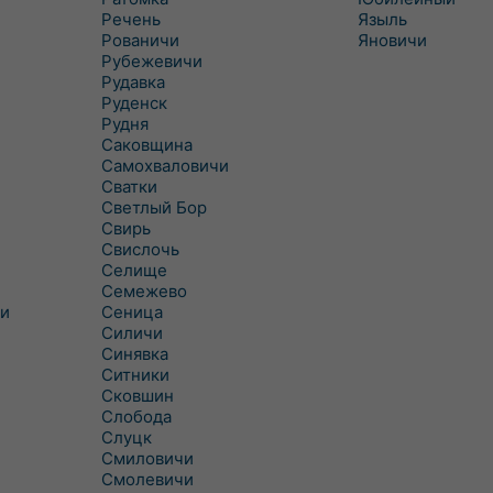
Речень
Языль
Рованичи
Яновичи
Рубежевичи
Рудавка
Руденск
Рудня
Саковщина
Самохваловичи
Сватки
Светлый Бор
Свирь
Свислочь
Селище
Семежево
и
Сеница
Силичи
Синявка
Ситники
Сковшин
Слобода
Слуцк
Смиловичи
Смолевичи