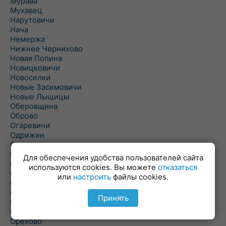
Мурава
Мухавец
Нарутовичи
Нача
Немержа
Нижнее Чернихово
Новая Попина
Новицковичи
Новоселки
Новые Засимовичи
Новые Лыщицы
Оберовщина
Оброво
Огаревичи
Одрижин
Оздамичи
Озяты
Для обеспечения удобства пользователей сайта
Олтуш
используются cookies. Вы можете
отказаться
Ольманы
или
настроить
файлы cookies.
Ольпень
Ольшаны
Принять
Омельная
Ополь
Орехово