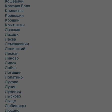
Кошевичи
Красная Воля
Кривляны
Кривошин
Крошин
Крытышин
Ланская
Ласицк
Лахва
Лемешевичи
Ленинский
Лесная
Линово
Липск
Лобча
Логишин
Лопатино
Луково
Лунин
Лунинец
Лысково
Лыще
Любищицы
Люсино