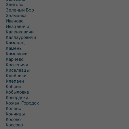
Здитово
Зеленый Бор
Знаменка
Иваново
Ивацевичи
Каленковичи
Каллауровичи
Каменец
Камень
Каменюки
Карчево
Квасевичи
Киселевцы
Клейники
Клепачи
Кобрин
Кобыловка
Ковердяки
Кожан-Городок
Колено
Кончицы
Косово
Коссово