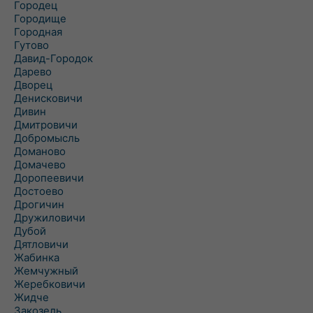
Городец
Городище
Городная
Гутово
Давид-Городок
Дарево
Дворец
Денисковичи
Дивин
Дмитровичи
Добромысль
Доманово
Домачево
Доропеевичи
Достоево
Дрогичин
Дружиловичи
Дубой
Дятловичи
Жабинка
Жемчужный
Жеребковичи
Жидче
Закозель