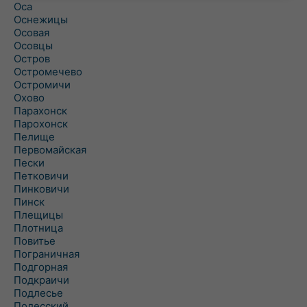
Оса
Оснежицы
Осовая
Осовцы
Остров
Остромечево
Остромичи
Охово
Парахонск
Парохонск
Пелище
Первомайская
Пески
Петковичи
Пинковичи
Пинск
Плещицы
Плотница
Повитье
Пограничная
Подгорная
Подкраичи
Подлесье
Полесский