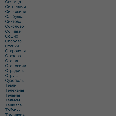
Святица
Сигневичи
Синкевичи
Слобудка
Снитово
Соколово
Сочивки
Сошно
Спорово
Стайки
Староволя
Стахово
Столин
Столовичи
Страдечь
Струга
Сухополь
Тевли
Телеханы
Тельмы
Тельмы-1
Тешевле
Тобулки
Томашовка