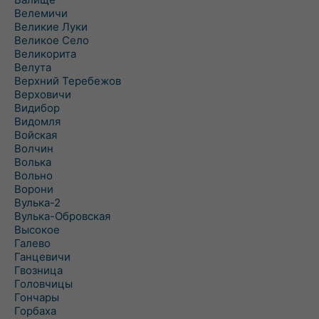
Велемичи
Великие Луки
Великое Село
Великорита
Велута
Верхний Теребежов
Верховичи
Видибор
Видомля
Войская
Волчин
Волька
Вольно
Ворони
Вулька-2
Вулька-Обровская
Высокое
Галево
Ганцевичи
Гвозница
Головчицы
Гончары
Горбаха