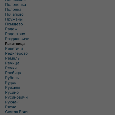
Полонечка
Полонка
Почапово
Пружаны
Псыщево
Радеж
Радостово
Раздяловичи
Ракитница
Ревятичи
Редигерово
Ремель
Речица
Речки
Ровбицк
Рубель
Рудск
Ружаны
Русино
Русиновичи
Рухча-1
Рясна
Святая Воля