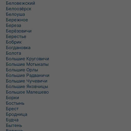
Беловежский
Белоозёрск
Белоуша
Бережное
Береза
Берёзовичи
Берестье
Бобрик
Богдановка
Болота
Большие Круговичи
Большие Мотыкалы
Большие Орлы
Большие Радваничи
Большие Чучевичи
Большие Яковчицы
Большое Малешево
Борки
Бостынь
Брест
Бродница
Будча
Бытень
Валище