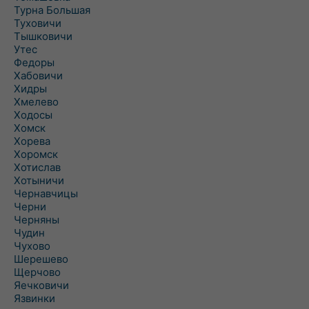
Турна Большая
Туховичи
Тышковичи
Утес
Федоры
Хабовичи
Хидры
Хмелево
Ходосы
Хомск
Хорева
Хоромск
Хотислав
Хотыничи
Чернавчицы
Черни
Черняны
Чудин
Чухово
Шерешево
Щерчово
Яечковичи
Язвинки