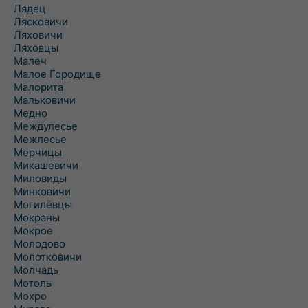
Лядец
Лясковичи
Ляховичи
Ляховцы
Малеч
Малое Городище
Малорита
Мальковичи
Медно
Междулесье
Межлесье
Мерчицы
Микашевичи
Миловиды
Минковичи
Могилёвцы
Мокраны
Мокрое
Молодово
Молотковичи
Молчадь
Мотоль
Мохро