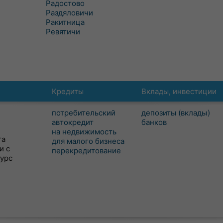
Радостово
Раздяловичи
Ракитница
Ревятичи
Кредиты
Вклады, инвестиции
потребительский
депозиты (вклады)
автокредит
банков
на недвижимость
та
для малого бизнеса
и с
перекредитование
сурс