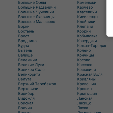
Большие Орлы
Каменюки
Большие Радваничи
Карчево
Большие Чучевичи
Квасевичи
Большие Яковчицы
Киселевцы
Большое Малешево
Клейники
Борки
Клепачи
Бостынь
Кобрин
Брест
Кобыловка
Бродница
Ковердяки
Будча
Кожан-Городок
Бытень
Колено
Валище
Кончицы
Велемичи
Косово
Великие Луки
Коссово
Великое Село
Кошевичи
Великорита
Красная Воля
Велута
Кривляны
Верхний Теребежов
Кривошин
Верховичи
Крошин
Видибор
Крытышин
Видомля
Ланская
Войская
Ласицк
Волчин
Лахва
Волька
Лемешевичи