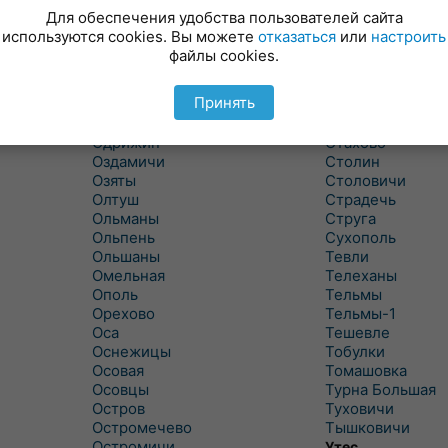
Новицковичи
Снитово
Для обеспечения удобства пользователей сайта
Новоселки
Соколово
используются cookies. Вы можете
отказаться
или
настроить
Новые Засимовичи
Сочивки
файлы cookies.
Новые Лыщицы
Сошно
Оберовщина
Спорово
Принять
Оброво
Стайки
Огаревичи
Староволя
Одрижин
Стахово
Оздамичи
Столин
Озяты
Столовичи
Олтуш
Страдечь
Ольманы
Струга
Ольпень
Сухополь
Ольшаны
Тевли
Омельная
Телеханы
Ополь
Тельмы
Орехово
Тельмы-1
Оса
Тешевле
Оснежицы
Тобулки
Осовая
Томашовка
Осовцы
Турна Большая
Остров
Туховичи
Остромечево
Тышковичи
Остромичи
Утес