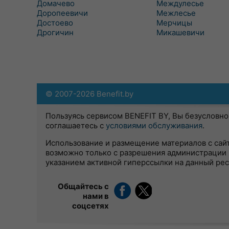
Домачево
Междулесье
Доропеевичи
Межлесье
Достоево
Мерчицы
Дрогичин
Микашевичи
© 2007-2026 Benefit.by
Пользуясь сервисом BENEFIT BY, Вы безусловно
соглашаетесь с
условиями обслуживания
.
Использование и размещение материалов с сай
возможно только с разрешения администрации 
указанием активной гиперссылки на данный ре
Общайтесь с
нами в
соцсетях