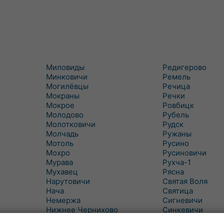
Миловиды
Редигерово
Минковичи
Ремель
Могилёвцы
Речица
Мокраны
Речки
Мокрое
Ровбицк
Молодово
Рубель
Молотковичи
Рудск
Молчадь
Ружаны
Мотоль
Русино
Мохро
Русиновичи
Мурава
Рухча-1
Мухавец
Рясна
Нарутовичи
Святая Воля
Нача
Святица
Немержа
Сигневичи
Нижнее Чернихово
Синкевичи
Новая Попина
Слобудка