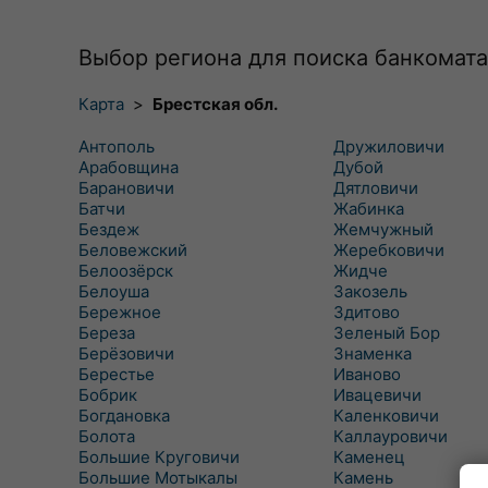
Выбор региона для поиска банкомата
Карта
>
Брестская обл.
Антополь
Дружиловичи
Арабовщина
Дубой
Барановичи
Дятловичи
Батчи
Жабинка
Бездеж
Жемчужный
Беловежский
Жеребковичи
Белоозёрск
Жидче
Белоуша
Закозель
Бережное
Здитово
Береза
Зеленый Бор
Берёзовичи
Знаменка
Берестье
Иваново
Бобрик
Ивацевичи
Богдановка
Каленковичи
Болота
Каллауровичи
Большие Круговичи
Каменец
Большие Мотыкалы
Камень