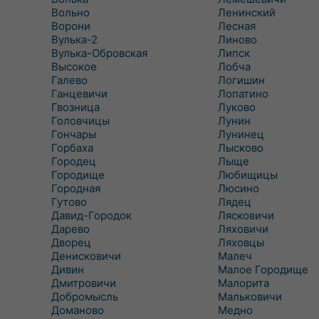
Вольно
Ленинский
Ворони
Лесная
Вулька-2
Линово
Вулька-Обровская
Липск
Высокое
Лобча
Галево
Логишин
Ганцевичи
Лопатино
Гвозница
Луково
Головчицы
Лунин
Гончары
Лунинец
Горбаха
Лысково
Городец
Лыще
Городище
Любищицы
Городная
Люсино
Гутово
Лядец
Давид-Городок
Лясковичи
Дарево
Ляховичи
Дворец
Ляховцы
Денисковичи
Малеч
Дивин
Малое Городище
Дмитровичи
Малорита
Добромысль
Мальковичи
Доманово
Медно