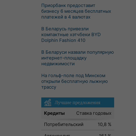
Приорбанк предоставит
бизнесу 6 месяцев бесплатных
платежей в 4 валютах
В Беларусь привезли
компактные хэтчбеки BYD
Dolphin Fashion 410
В Беларуси назвали популярную
интернет-площадку
недвижимости
На гольф-поле под Минском
открыли бесплатную лыжную
трассу
Лучшие предложения
Кредиты
Ставка годовых
Потребительский
10,8 %
Автокредит
16,1 %