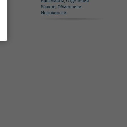
Банкоматы
,
Отделения
банков
,
Обменники
,
Инфокиоски