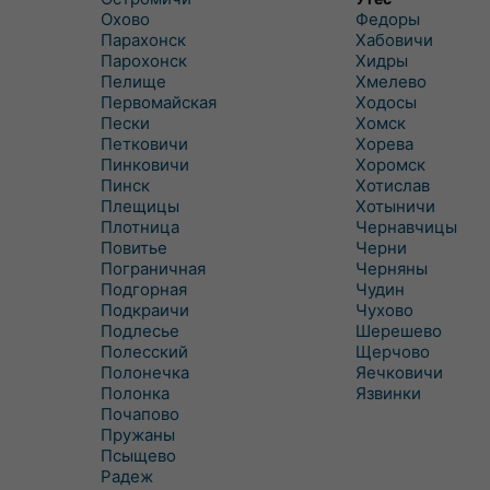
Охово
Федоры
Парахонск
Хабовичи
Парохонск
Хидры
Пелище
Хмелево
Первомайская
Ходосы
Пески
Хомск
Петковичи
Хорева
Пинковичи
Хоромск
Пинск
Хотислав
Плещицы
Хотыничи
Плотница
Чернавчицы
Повитье
Черни
Пограничная
Черняны
Подгорная
Чудин
Подкраичи
Чухово
Подлесье
Шерешево
Полесский
Щерчово
Полонечка
Яечковичи
Полонка
Язвинки
Почапово
Пружаны
Псыщево
Радеж