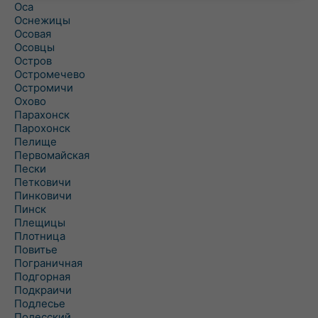
Оса
Оснежицы
Осовая
Осовцы
Остров
Остромечево
Остромичи
Охово
Парахонск
Парохонск
Пелище
Первомайская
Пески
Петковичи
Пинковичи
Пинск
Плещицы
Плотница
Повитье
Пограничная
Подгорная
Подкраичи
Подлесье
Полесский