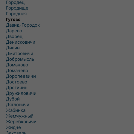
Городец
Городище
Городная
Гутово
Давид-Городок
Дарево
Дворец
Денисковичи
Дивин
Дмитровичи
Добромысль
Доманово
Домачево
Доропеевичи
Достоево
Дрогичин
Дружиловичи
Дубой
Дятловичи
Жабинка
Жемчужный
Жеребковичи
Жидче
Закозель