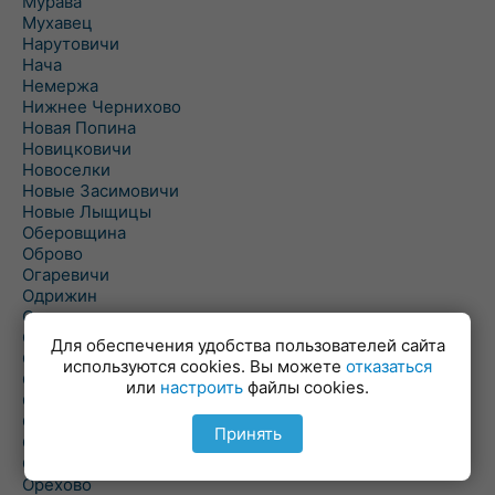
Мурава
Мухавец
Нарутовичи
Нача
Немержа
Нижнее Чернихово
Новая Попина
Новицковичи
Новоселки
Новые Засимовичи
Новые Лыщицы
Оберовщина
Оброво
Огаревичи
Одрижин
Оздамичи
Озяты
Для обеспечения удобства пользователей сайта
Олтуш
используются cookies. Вы можете
отказаться
Ольманы
или
настроить
файлы cookies.
Ольпень
Ольшаны
Принять
Омельная
Ополь
Орехово