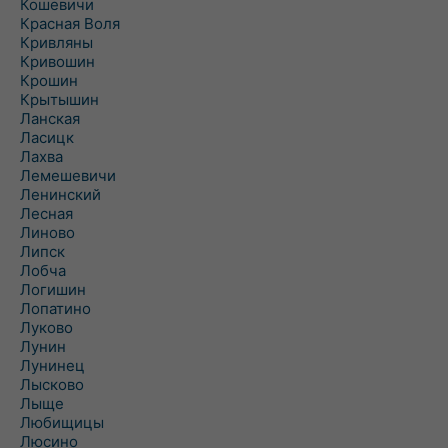
Кошевичи
Красная Воля
Кривляны
Кривошин
Крошин
Крытышин
Ланская
Ласицк
Лахва
Лемешевичи
Ленинский
Лесная
Линово
Липск
Лобча
Логишин
Лопатино
Луково
Лунин
Лунинец
Лысково
Лыще
Любищицы
Люсино