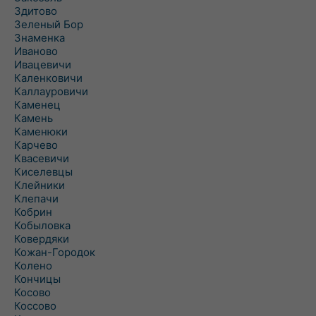
Здитово
Зеленый Бор
Знаменка
Иваново
Ивацевичи
Каленковичи
Каллауровичи
Каменец
Камень
Каменюки
Карчево
Квасевичи
Киселевцы
Клейники
Клепачи
Кобрин
Кобыловка
Ковердяки
Кожан-Городок
Колено
Кончицы
Косово
Коссово