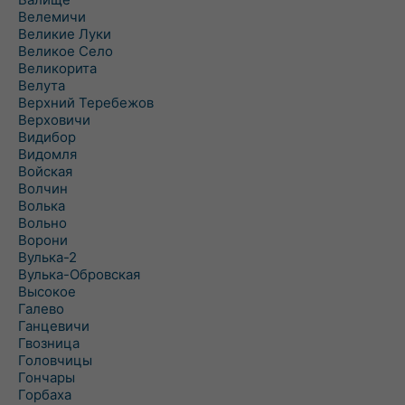
Велемичи
Великие Луки
Великое Село
Великорита
Велута
Верхний Теребежов
Верховичи
Видибор
Видомля
Войская
Волчин
Волька
Вольно
Ворони
Вулька-2
Вулька-Обровская
Высокое
Галево
Ганцевичи
Гвозница
Головчицы
Гончары
Горбаха