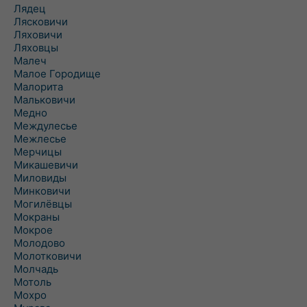
Лядец
Лясковичи
Ляховичи
Ляховцы
Малеч
Малое Городище
Малорита
Мальковичи
Медно
Междулесье
Межлесье
Мерчицы
Микашевичи
Миловиды
Минковичи
Могилёвцы
Мокраны
Мокрое
Молодово
Молотковичи
Молчадь
Мотоль
Мохро