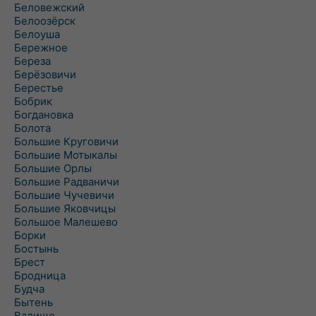
Беловежский
Белоозёрск
Белоуша
Бережное
Береза
Берёзовичи
Берестье
Бобрик
Богдановка
Болота
Большие Круговичи
Большие Мотыкалы
Большие Орлы
Большие Радваничи
Большие Чучевичи
Большие Яковчицы
Большое Малешево
Борки
Бостынь
Брест
Бродница
Будча
Бытень
Валище