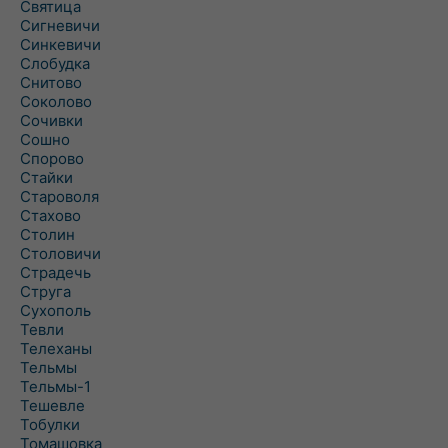
Святица
Сигневичи
Синкевичи
Слобудка
Снитово
Соколово
Сочивки
Сошно
Спорово
Стайки
Староволя
Стахово
Столин
Столовичи
Страдечь
Струга
Сухополь
Тевли
Телеханы
Тельмы
Тельмы-1
Тешевле
Тобулки
Томашовка