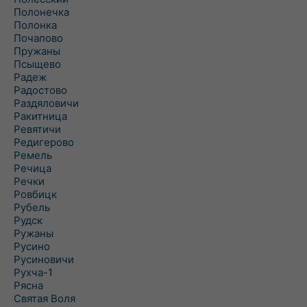
Полонечка
Полонка
Почапово
Пружаны
Псыщево
Радеж
Радостово
Раздяловичи
Ракитница
Ревятичи
Редигерово
Ремель
Речица
Речки
Ровбицк
Рубель
Рудск
Ружаны
Русино
Русиновичи
Рухча-1
Рясна
Святая Воля