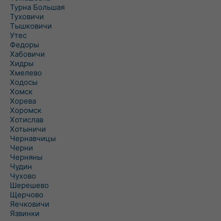
Турна Большая
Туховичи
Тышковичи
Утес
Федоры
Хабовичи
Хидры
Хмелево
Ходосы
Хомск
Хорева
Хоромск
Хотислав
Хотыничи
Чернавчицы
Черни
Черняны
Чудин
Чухово
Шерешево
Щерчово
Яечковичи
Язвинки