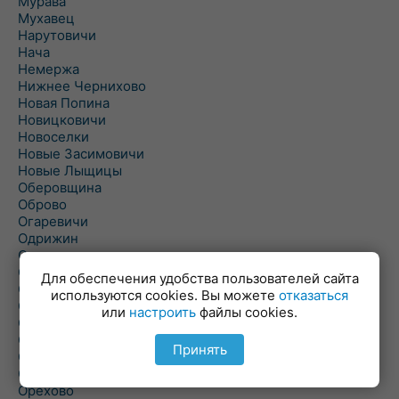
Мурава
Мухавец
Нарутовичи
Нача
Немержа
Нижнее Чернихово
Новая Попина
Новицковичи
Новоселки
Новые Засимовичи
Новые Лыщицы
Оберовщина
Оброво
Огаревичи
Одрижин
Оздамичи
Озяты
Для обеспечения удобства пользователей сайта
Олтуш
используются cookies. Вы можете
отказаться
Ольманы
или
настроить
файлы cookies.
Ольпень
Ольшаны
Принять
Омельная
Ополь
Орехово