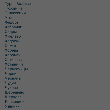
Турна Большая
Туховичи
Тышковичи
Утес
Федоры
Хабовичи
Хидры
Хмелево
Ходосы
Хомск
Хорева
Хоромск
Хотислав
Хотыничи
Чернавчицы
Черни
Черняны
Чудин
Чухово
Шерешево
Щерчово
Яечковичи
Язвинки