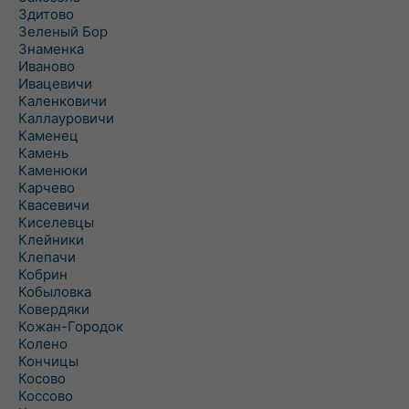
Здитово
Зеленый Бор
Знаменка
Иваново
Ивацевичи
Каленковичи
Каллауровичи
Каменец
Камень
Каменюки
Карчево
Квасевичи
Киселевцы
Клейники
Клепачи
Кобрин
Кобыловка
Ковердяки
Кожан-Городок
Колено
Кончицы
Косово
Коссово