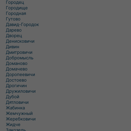
Городец
Городище
Городная
Гутово
Давид-Городок
Дарево
Дворец
Денисковичи
Дивин
Дмитровичи
Добромысль
Доманово
Домачево
Доропеевичи
Достоево
Дрогичин
Дружиловичи
Дубой
Дятловичи
Жабинка
Жемчужный
Жеребковичи
Жидче
Закозель