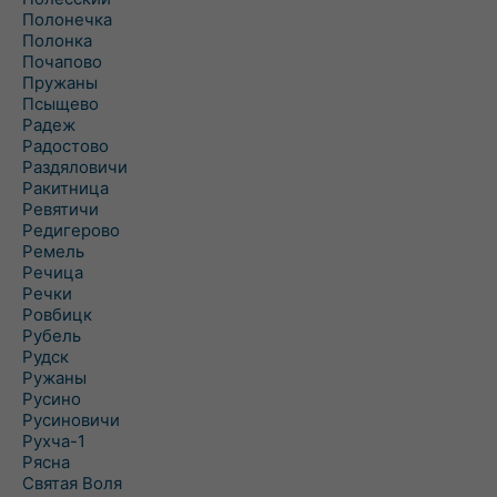
Полонечка
Полонка
Почапово
Пружаны
Псыщево
Радеж
Радостово
Раздяловичи
Ракитница
Ревятичи
Редигерово
Ремель
Речица
Речки
Ровбицк
Рубель
Рудск
Ружаны
Русино
Русиновичи
Рухча-1
Рясна
Святая Воля