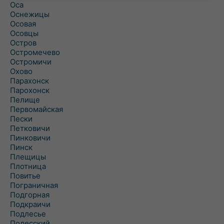
Оса
Оснежицы
Осовая
Осовцы
Остров
Остромечево
Остромичи
Охово
Парахонск
Парохонск
Пелище
Первомайская
Пески
Петковичи
Пинковичи
Пинск
Плещицы
Плотница
Повитье
Пограничная
Подгорная
Подкраичи
Подлесье
Полесский