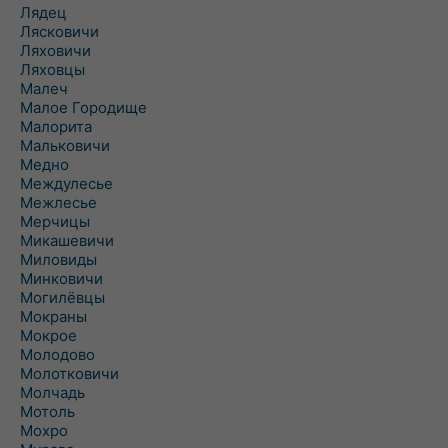
Лядец
Лясковичи
Ляховичи
Ляховцы
Малеч
Малое Городище
Малорита
Мальковичи
Медно
Междулесье
Межлесье
Мерчицы
Микашевичи
Миловиды
Минковичи
Могилёвцы
Мокраны
Мокрое
Молодово
Молотковичи
Молчадь
Мотоль
Мохро