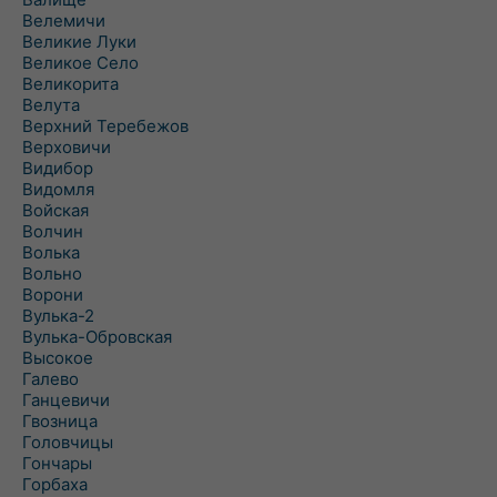
Велемичи
Великие Луки
Великое Село
Великорита
Велута
Верхний Теребежов
Верховичи
Видибор
Видомля
Войская
Волчин
Волька
Вольно
Ворони
Вулька-2
Вулька-Обровская
Высокое
Галево
Ганцевичи
Гвозница
Головчицы
Гончары
Горбаха