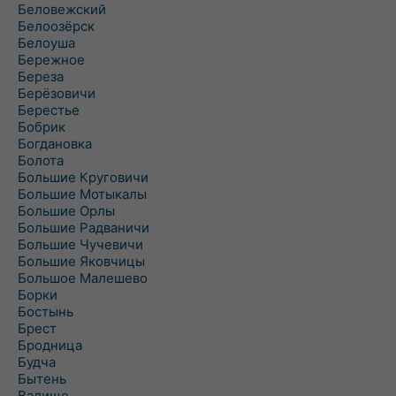
Беловежский
Белоозёрск
Белоуша
Бережное
Береза
Берёзовичи
Берестье
Бобрик
Богдановка
Болота
Большие Круговичи
Большие Мотыкалы
Большие Орлы
Большие Радваничи
Большие Чучевичи
Большие Яковчицы
Большое Малешево
Борки
Бостынь
Брест
Бродница
Будча
Бытень
Валище