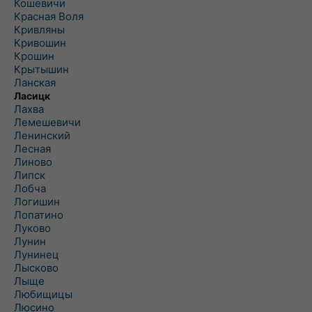
Кошевичи
Красная Воля
Кривляны
Кривошин
Крошин
Крытышин
Ланская
Ласицк
Лахва
Лемешевичи
Ленинский
Лесная
Линово
Липск
Лобча
Логишин
Лопатино
Луково
Лунин
Лунинец
Лысково
Лыще
Любищицы
Люсино