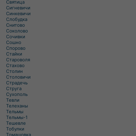
Святица
Сигневичи
Синкевичи
Слобудка
Снитово
Соколово
Сочивки
Сошно
Спорово
Стайки
Староволя
Стахово
Столин
Столовичи
Страдечь
Струга
Сухополь
Тевли
Телеханы
Тельмы
Тельмы-1
Тешевле
Тобулки
Томашовка