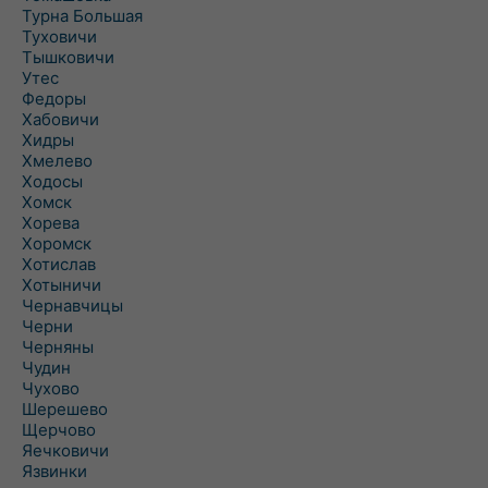
Турна Большая
Туховичи
Тышковичи
Утес
Федоры
Хабовичи
Хидры
Хмелево
Ходосы
Хомск
Хорева
Хоромск
Хотислав
Хотыничи
Чернавчицы
Черни
Черняны
Чудин
Чухово
Шерешево
Щерчово
Яечковичи
Язвинки