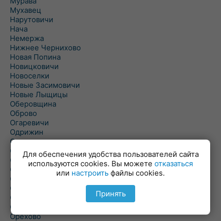
Мурава
Мухавец
Нарутовичи
Нача
Немержа
Нижнее Чернихово
Новая Попина
Новицковичи
Новоселки
Новые Засимовичи
Новые Лыщицы
Оберовщина
Оброво
Огаревичи
Одрижин
Оздамичи
Озяты
Для обеспечения удобства пользователей сайта
Олтуш
используются cookies. Вы можете
отказаться
Ольманы
или
настроить
файлы cookies.
Ольпень
Ольшаны
Принять
Омельная
Ополь
Орехово