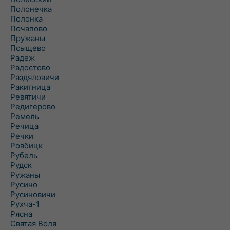
Полонечка
Полонка
Почапово
Пружаны
Псыщево
Радеж
Радостово
Раздяловичи
Ракитница
Ревятичи
Редигерово
Ремель
Речица
Речки
Ровбицк
Рубель
Рудск
Ружаны
Русино
Русиновичи
Рухча-1
Рясна
Святая Воля