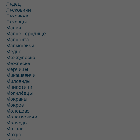
Лядец
Лясковичи
Ляховичи
Ляховцы
Малеч
Малое Городище
Малорита
Мальковичи
Медно
Междулесье
Межлесье
Мерчицы
Микашевичи
Миловиды
Минковичи
Могилёвцы
Мокраны
Мокрое
Молодово
Молотковичи
Молчадь
Мотоль
Мохро