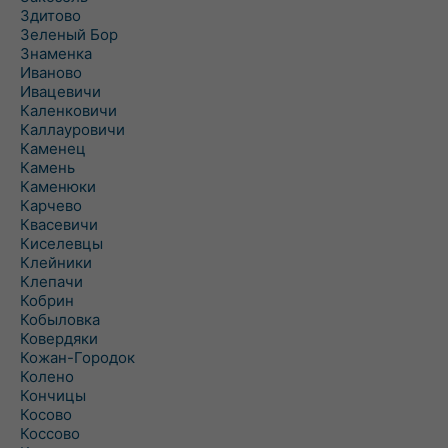
Здитово
Зеленый Бор
Знаменка
Иваново
Ивацевичи
Каленковичи
Каллауровичи
Каменец
Камень
Каменюки
Карчево
Квасевичи
Киселевцы
Клейники
Клепачи
Кобрин
Кобыловка
Ковердяки
Кожан-Городок
Колено
Кончицы
Косово
Коссово