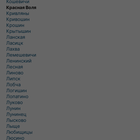
Кошевичи
Красная Воля
Кривляны
Кривошин
Крошин
Крытышин
Ланская
Ласицк
Лахва
Лемешевичи
Ленинский
Лесная
Линово
Липск
Лобча
Логишин
Лопатино
Луково
Лунин
Лунинец
Лысково
Лыще
Любищицы
Люсино