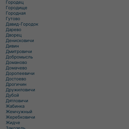
Городец
Городище
Городная
Гутово
Давид-Городок
Дарево
Дворец
Денисковичи
Дивин
Дмитровичи
Добромысль
Доманово
Домачево
Доропеевичи
Достоево
Дрогичин
Дружиловичи
Дубой
Дятловичи
Жабинка
Жемчужный
Жеребковичи
Жидче
Закозель