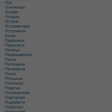
Оса
Оснежицы
Осовая
Осовцы
Остров
Остромечево
Остромичи
Охово
Парахонск
Парохонск
Пелище
Первомайская
Пески
Петковичи
Пинковичи
Пинск
Плещицы
Плотница
Повитье
Пограничная
Подгорная
Подкраичи
Подлесье
Полесский