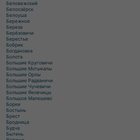
Беловежский
Белоозёрск
Белоуша
Бережное
Береза
Берёзовичи
Берестье
Бобрик
Богдановка
Болота
Большие Круговичи
Большие Мотыкалы
Большие Орлы
Большие Радваничи
Большие Чучевичи
Большие Яковчицы
Большое Малешево
Борки
Бостынь
Брест
Бродница
Будча
Бытень
Валище