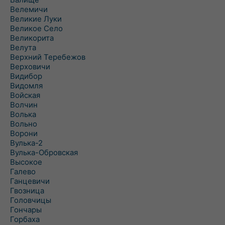
Велемичи
Великие Луки
Великое Село
Великорита
Велута
Верхний Теребежов
Верховичи
Видибор
Видомля
Войская
Волчин
Волька
Вольно
Ворони
Вулька-2
Вулька-Обровская
Высокое
Галево
Ганцевичи
Гвозница
Головчицы
Гончары
Горбаха