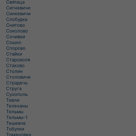
Святица
Сигневичи
Синкевичи
Слобудка
Снитово
Соколово
Сочивки
Сошно
Спорово
Стайки
Староволя
Стахово
Столин
Столовичи
Страдечь
Струга
Сухополь
Тевли
Телеханы
Тельмы
Тельмы-1
Тешевле
Тобулки
Томашовка