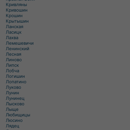
Кривляны
Кривошин
Крошин
Крытышин
Ланская
Ласицк
Лахва
Лемешевичи
Ленинский
Лесная
Линово
Липск
Лобча
Логишин
Лопатино
Луково
Лунин
Лунинец
Лысково
Лыще
Любищицы
Люсино
Лядец