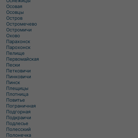
Оснежицы
Осовая
Осовцы
Остров
Остромечево
Остромичи
Охово
Парахонск
Парохонск
Пелище
Первомайская
Пески
Петковичи
Пинковичи
Пинск
Плещицы
Плотница
Повитье
Пограничная
Подгорная
Подкраичи
Подлесье
Полесский
Полонечка