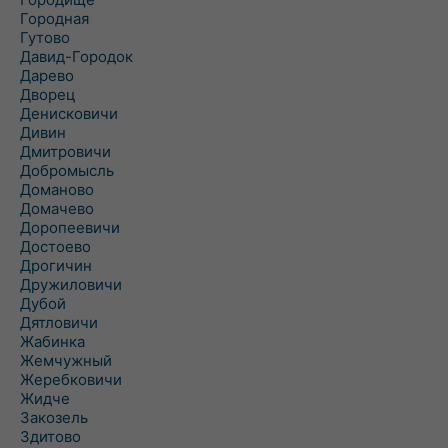
Городная
Гутово
Давид-Городок
Дарево
Дворец
Денисковичи
Дивин
Дмитровичи
Добромысль
Доманово
Домачево
Доропеевичи
Достоево
Дрогичин
Дружиловичи
Дубой
Дятловичи
Жабинка
Жемчужный
Жеребковичи
Жидче
Закозель
Здитово