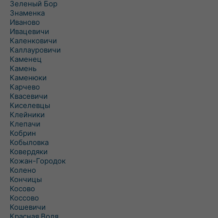
Зеленый Бор
Знаменка
Иваново
Ивацевичи
Каленковичи
Каллауровичи
Каменец
Камень
Каменюки
Карчево
Квасевичи
Киселевцы
Клейники
Клепачи
Кобрин
Кобыловка
Ковердяки
Кожан-Городок
Колено
Кончицы
Косово
Коссово
Кошевичи
Красная Воля