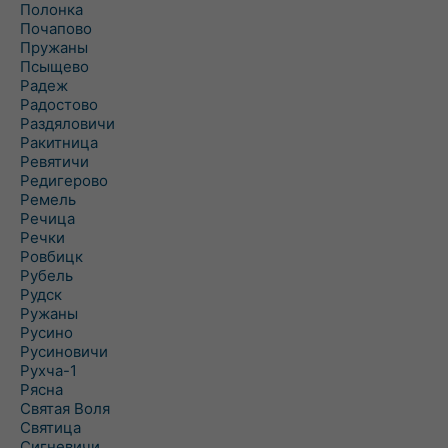
Полонка
Почапово
Пружаны
Псыщево
Радеж
Радостово
Раздяловичи
Ракитница
Ревятичи
Редигерово
Ремель
Речица
Речки
Ровбицк
Рубель
Рудск
Ружаны
Русино
Русиновичи
Рухча-1
Рясна
Святая Воля
Святица
Сигневичи