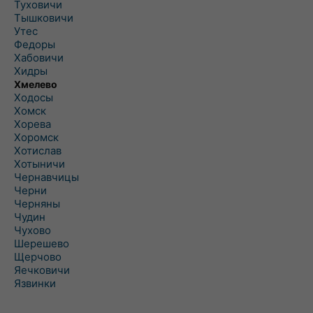
Туховичи
Тышковичи
Утес
Федоры
Хабовичи
Хидры
Хмелево
Ходосы
Хомск
Хорева
Хоромск
Хотислав
Хотыничи
Чернавчицы
Черни
Черняны
Чудин
Чухово
Шерешево
Щерчово
Яечковичи
Язвинки