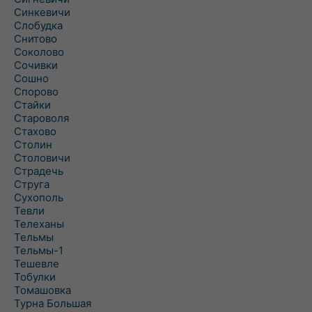
Синкевичи
Слобудка
Снитово
Соколово
Сочивки
Сошно
Спорово
Стайки
Староволя
Стахово
Столин
Столовичи
Страдечь
Струга
Сухополь
Тевли
Телеханы
Тельмы
Тельмы-1
Тешевле
Тобулки
Томашовка
Турна Большая