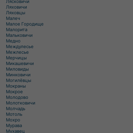
Лясковичи
Ляховичи
Ляховцы
Малеч
Малое Городище
Малорита
Мальковичи
Медно
Междулесье
Межлесье
Мерчицы
Микашевичи
Миловиды
Минковичи
Могилёвцы
Мокраны
Мокрое
Молодово
Молотковичи
Молчадь
Мотоль
Мохро
Мурава
Мухавец