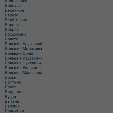
Белоозёрск
Белоуша
Бережное
Береза
Берёзовичи
Берестье
Бобрик
Богдановка
Болота
Большие Круговичи
Большие Мотыкалы
Большие Орлы
Большие Радваничи
Большие Чучевичи
Большие Яковчицы
Большое Малешево
Борки
Бостынь
Брест
Бродница
Будча
Бытень
Валище
Велемичи