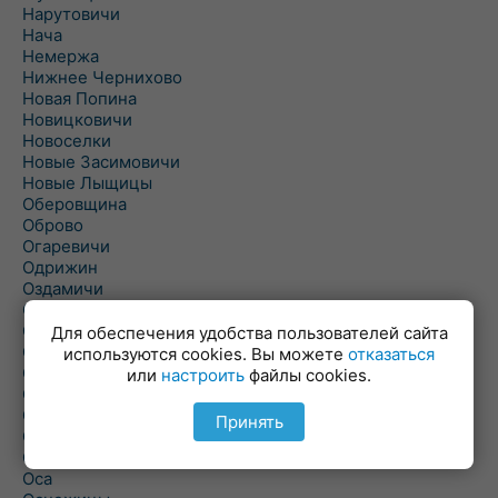
Нарутовичи
Нача
Немержа
Нижнее Чернихово
Новая Попина
Новицковичи
Новоселки
Новые Засимовичи
Новые Лыщицы
Оберовщина
Оброво
Огаревичи
Одрижин
Оздамичи
Озяты
Олтуш
Для обеспечения удобства пользователей сайта
Ольманы
используются cookies. Вы можете
отказаться
Ольпень
или
настроить
файлы cookies.
Ольшаны
Омельная
Принять
Ополь
Орехово
Оса