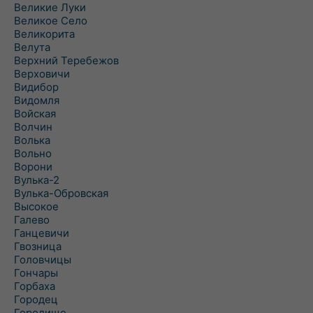
Великие Луки
Великое Село
Великорита
Велута
Верхний Теребежов
Верховичи
Видибор
Видомля
Войская
Волчин
Волька
Вольно
Ворони
Вулька-2
Вулька-Обровская
Высокое
Галево
Ганцевичи
Гвозница
Головчицы
Гончары
Горбаха
Городец
Городище