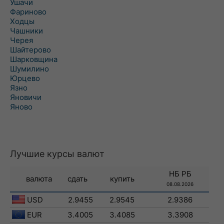
Ушачи
Фариново
Ходцы
Чашники
Черея
Шайтерово
Шарковщина
Шумилино
Юрцево
Язно
Яновичи
Яново
Лучшие курсы валют
НБ РБ
валюта
сдать
купить
08.08.2026
USD
2.9455
2.9545
2.9386
EUR
3.4005
3.4085
3.3908