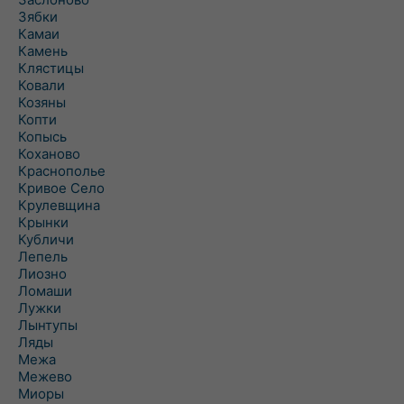
Зябки
Камаи
Камень
Клястицы
Ковали
Козяны
Копти
Копысь
Коханово
Краснополье
Кривое Село
Крулевщина
Крынки
Кубличи
Лепель
Лиозно
Ломаши
Лужки
Лынтупы
Ляды
Межа
Межево
Миоры