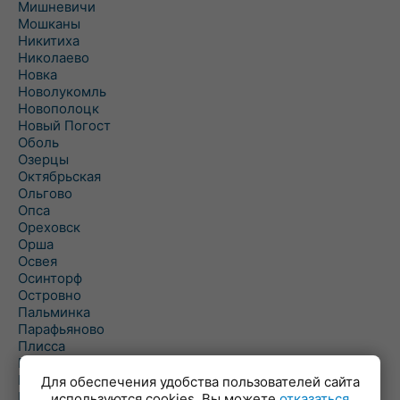
Мишневичи
Мошканы
Никитиха
Николаево
Новка
Новолукомль
Новополоцк
Новый Погост
Оболь
Озерцы
Октябрьская
Ольгово
Опса
Ореховск
Орша
Освея
Осинторф
Островно
Пальминка
Парафьяново
Плисса
Повятье
Погоща
Для обеспечения удобства пользователей сайта
Подсвилье
используются cookies. Вы можете
отказаться