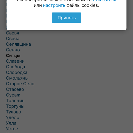
Полоцк
или
настроить
файлы cookies.
Поставы
Прозороки
Принять
Россоны
Руба
Сарья
Свеча
Селявщина
Сенно
Ситцы
Славени
Слобода
Слободка
Смольяны
Старое Село
Стасево
Сураж
Толочин
Торгуны
Тулово
Удело
Улла
Устье