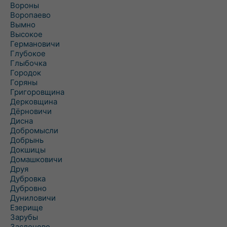
Вороны
Воропаево
Вымно
Высокое
Германовичи
Глубокое
Глыбочка
Городок
Горяны
Григоровщина
Дерковщина
Дёрновичи
Дисна
Добромысли
Добрынь
Докшицы
Домашковичи
Друя
Дубровка
Дубровно
Дуниловичи
Езерище
Зарубы
Заслоново