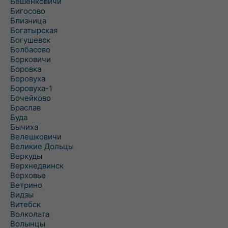
Бешенковичи
Бигосово
Близница
Богатырская
Богушевск
Болбасово
Борковичи
Боровка
Боровуха
Боровуха-1
Бочейково
Браслав
Буда
Бычиха
Велешковичи
Великие Дольцы
Веркуды
Верхнедвинск
Верховье
Ветрино
Видзы
Витебск
Волколата
Волынцы