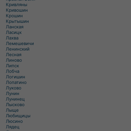
Кривляны
Кривошин
Крошин
Крытышин
Ланская
Ласицк
Лахва
Лемешевичи
Ленинский
Лесная
Линово
Липск
Лобча
Логишин
Лопатино
Луково
Лунин
Лунинец
Лысково
Лыще
Любищицы
Люсино
Лядец