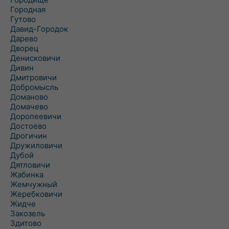
Городная
Гутово
Давид-Городок
Дарево
Дворец
Денисковичи
Дивин
Дмитровичи
Добромысль
Доманово
Домачево
Доропеевичи
Достоево
Дрогичин
Дружиловичи
Дубой
Дятловичи
Жабинка
Жемчужный
Жеребковичи
Жидче
Закозель
Здитово