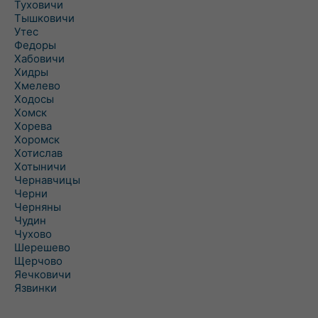
Туховичи
Тышковичи
Утес
Федоры
Хабовичи
Хидры
Хмелево
Ходосы
Хомск
Хорева
Хоромск
Хотислав
Хотыничи
Чернавчицы
Черни
Черняны
Чудин
Чухово
Шерешево
Щерчово
Яечковичи
Язвинки