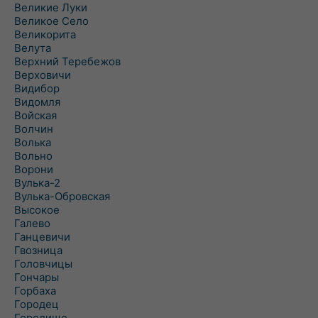
Великие Луки
Великое Село
Великорита
Велута
Верхний Теребежов
Верховичи
Видибор
Видомля
Войская
Волчин
Волька
Вольно
Ворони
Вулька-2
Вулька-Обровская
Высокое
Галево
Ганцевичи
Гвозница
Головчицы
Гончары
Горбаха
Городец
Городище