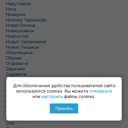
Нарутовичи
Нача
Немержа
Нижнее Чернихово
Новая Попина
Новицковичи
Новоселки
Новые Засимовичи
Новые Лыщицы
Оберовщина
Оброво
Огаревичи
Одрижин
Оздамичи
Озяты
Олтуш
Для обеспечения удобства пользователей сайта
Ольманы
используются cookies. Вы можете
отказаться
Ольпень
или
настроить
файлы cookies.
Ольшаны
Омельная
Принять
Ополь
Орехово
Оса