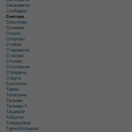
Синкевичи
Слобудка
Снитово
Соколово
Сочивки
Сошно
Спорово
Стайки
Староволя
Стахово
Столин
Столовичи
Страдечь
Струга
Сухополь
Тевли
Телеханы
Тельмы
Тельмы-1
Тешевле
Тобулки
Томашовка
Турна Большая