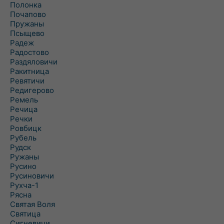
Полонка
Почапово
Пружаны
Псыщево
Радеж
Радостово
Раздяловичи
Ракитница
Ревятичи
Редигерово
Ремель
Речица
Речки
Ровбицк
Рубель
Рудск
Ружаны
Русино
Русиновичи
Рухча-1
Рясна
Святая Воля
Святица
Сигневичи