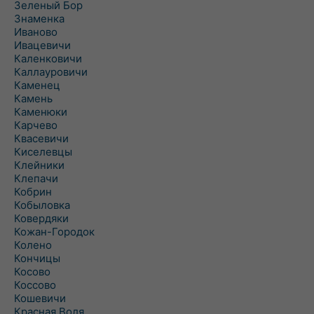
Зеленый Бор
Знаменка
Иваново
Ивацевичи
Каленковичи
Каллауровичи
Каменец
Камень
Каменюки
Карчево
Квасевичи
Киселевцы
Клейники
Клепачи
Кобрин
Кобыловка
Ковердяки
Кожан-Городок
Колено
Кончицы
Косово
Коссово
Кошевичи
Красная Воля