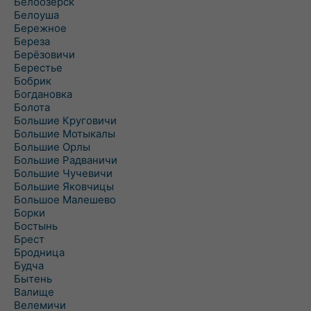
Белоозёрск
Белоуша
Бережное
Береза
Берёзовичи
Берестье
Бобрик
Богдановка
Болота
Большие Круговичи
Большие Мотыкалы
Большие Орлы
Большие Радваничи
Большие Чучевичи
Большие Яковчицы
Большое Малешево
Борки
Бостынь
Брест
Бродница
Будча
Бытень
Валище
Велемичи