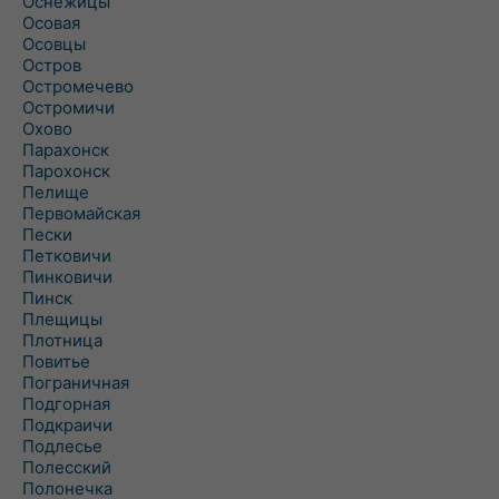
Оснежицы
Осовая
Осовцы
Остров
Остромечево
Остромичи
Охово
Парахонск
Парохонск
Пелище
Первомайская
Пески
Петковичи
Пинковичи
Пинск
Плещицы
Плотница
Повитье
Пограничная
Подгорная
Подкраичи
Подлесье
Полесский
Полонечка