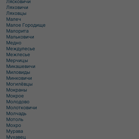
Лясковичи
Ляховичи
Ляховцы
Малеч
Малое Городище
Малорита
Мальковичи
Медно
Междулесье
Межлесье
Мерчицы
Микашевичи
Миловиды
Минковичи
Могилёвцы
Мокраны
Мокрое
Молодово
Молотковичи
Молчадь
Мотоль
Мохро
Мурава
Мухавец