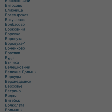
Бешенковичи
Бигосово
Близница
Богатырская
Богушевск
Болбасово
Борковичи
Боровка
Боровуха
Боровуха-1
Бочейково
Браслав
Буда
Бычиха
Велешковичи
Великие Дольцы
Веркуды
Верхнедвинск
Верховье
Ветрино
Видзы
Витебск
Волколата
Волынцы