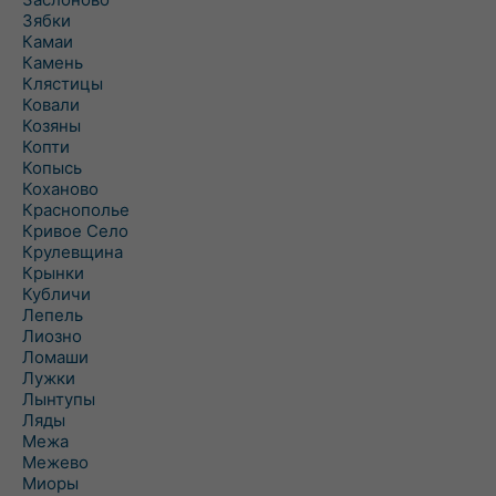
Зябки
Камаи
Камень
Клястицы
Ковали
Козяны
Копти
Копысь
Коханово
Краснополье
Кривое Село
Крулевщина
Крынки
Кубличи
Лепель
Лиозно
Ломаши
Лужки
Лынтупы
Ляды
Межа
Межево
Миоры