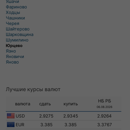
Ушачи
Фариново
Ходцы
Чашники
Черея
Шайтерово
Шарковщина
Шумилино
Юрцево
Язно
Яновичи
Яново
Лучшие курсы валют
НБ РБ
валюта
сдать
купить
06.08.2026
USD
2.9275
2.9345
2.9264
EUR
3.385
3.385
3.3767