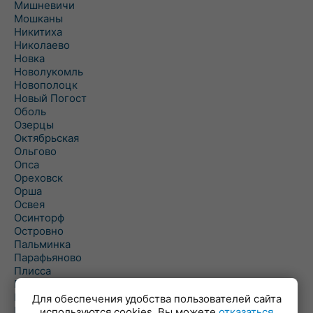
Мишневичи
Мошканы
Никитиха
Николаево
Новка
Новолукомль
Новополоцк
Новый Погост
Оболь
Озерцы
Октябрьская
Ольгово
Опса
Ореховск
Орша
Освея
Осинторф
Островно
Пальминка
Парафьяново
Плисса
Повятье
Погоща
Для обеспечения удобства пользователей сайта
Подсвилье
используются cookies. Вы можете
отказаться