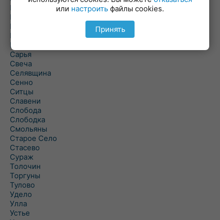
Полоцк
или
настроить
файлы cookies.
Поставы
Прозороки
Принять
Россоны
Руба
Сарья
Свеча
Селявщина
Сенно
Ситцы
Славени
Слобода
Слободка
Смольяны
Старое Село
Стасево
Сураж
Толочин
Торгуны
Тулово
Удело
Улла
Устье