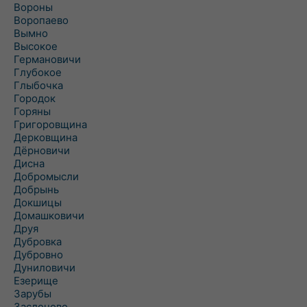
Вороны
Воропаево
Вымно
Высокое
Германовичи
Глубокое
Глыбочка
Городок
Горяны
Григоровщина
Дерковщина
Дёрновичи
Дисна
Добромысли
Добрынь
Докшицы
Домашковичи
Друя
Дубровка
Дубровно
Дуниловичи
Езерище
Зарубы
Заслоново