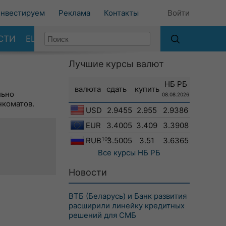
нвестируем
Реклама
Контакты
Войти
СТИ
ЕЩЕ
Лучшие курсы валют
НБ РБ
валюта
сдать
купить
льно
08.08.2026
нкоматов.
USD
2.9455
2.955
2.9386
EUR
3.4005
3.409
3.3908
RUB
100
3.5005
3.51
3.6365
Все курсы
НБ РБ
Новости
ВТБ (Беларусь) и Банк развития
расширили линейку кредитных
решений для СМБ