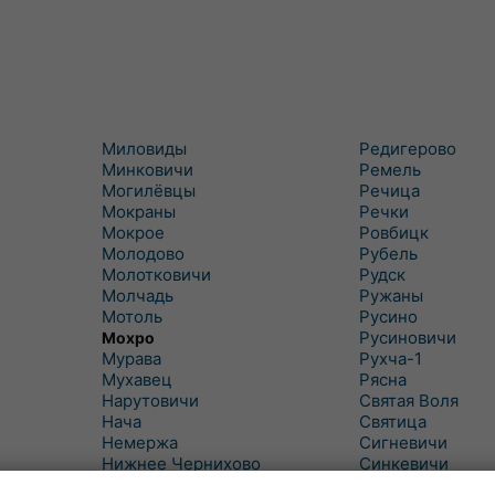
Миловиды
Редигерово
Минковичи
Ремель
Могилёвцы
Речица
Мокраны
Речки
Мокрое
Ровбицк
Молодово
Рубель
Молотковичи
Рудск
Молчадь
Ружаны
Мотоль
Русино
Русиновичи
Мохро
Мурава
Рухча-1
Мухавец
Рясна
Нарутовичи
Святая Воля
Нача
Святица
Немержа
Сигневичи
Нижнее Чернихово
Синкевичи
Новая Попина
Слобудка