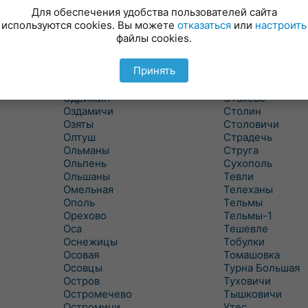
Новицковичи
Снитово
Для обеспечения удобства пользователей сайта
Новоселки
Соколово
используются cookies. Вы можете
отказаться
или
настроить
Новые Засимовичи
Сочивки
файлы cookies.
Новые Лыщицы
Сошно
Оберовщина
Спорово
Принять
Оброво
Стайки
Огаревичи
Староволя
Одрижин
Стахово
Оздамичи
Столин
Озяты
Столовичи
Олтуш
Страдечь
Ольманы
Струга
Ольпень
Сухополь
Ольшаны
Тевли
Омельная
Телеханы
Ополь
Тельмы
Орехово
Тельмы-1
Оса
Тешевле
Оснежицы
Тобулки
Осовая
Томашовка
Осовцы
Турна Большая
Остров
Туховичи
Остромечево
Тышковичи
Остромичи
Утес