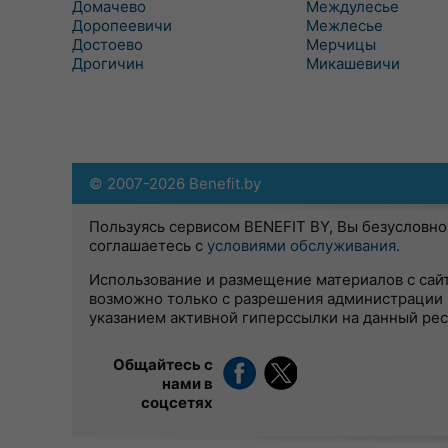
Домачево
Междулесье
Доропеевичи
Межлесье
Достоево
Мерчицы
Дрогичин
Микашевичи
© 2007-2026 Benefit.by
Пользуясь сервисом BENEFIT BY, Вы безусловно
соглашаетесь с
условиями обслуживания
.
Использование и размещение материалов с сай
возможно только с разрешения администрации 
указанием активной гиперссылки на данный ре
Общайтесь с
нами в
соцсетях