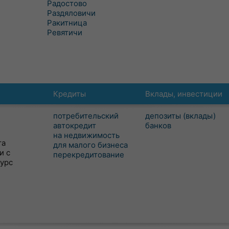
Радостово
Раздяловичи
Ракитница
Ревятичи
Кредиты
Вклады, инвестиции
потребительский
депозиты (вклады)
автокредит
банков
на недвижимость
та
для малого бизнеса
и с
перекредитование
сурс