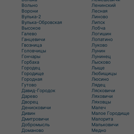
Вольно
Ленинский
Ворони
Лесная
Вулька-2
Линово
Вулька-Обровская
Липск
Высокое
Лобча
Галево
Логишин
Ганцевичи
Лопатино
Гвозница
Луково
Головчицы
Лунин
Гончары
Лунинец
Горбаха
Лысково
Городец
Лыще
Городище
Любищицы
Городная
Люсино
Гутово
Лядец
Давид-Городок
Лясковичи
Дарево
Ляховичи
Дворец
Ляховцы
Денисковичи
Малеч
Дивин
Малое Городище
Дмитровичи
Малорита
Добромысль
Мальковичи
Доманово
Медно