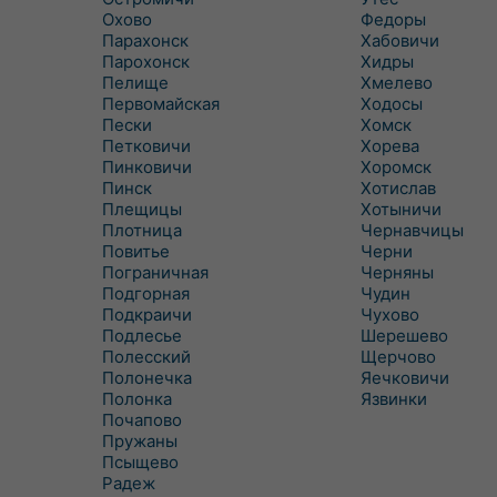
Охово
Федоры
Парахонск
Хабовичи
Парохонск
Хидры
Пелище
Хмелево
Первомайская
Ходосы
Пески
Хомск
Петковичи
Хорева
Пинковичи
Хоромск
Пинск
Хотислав
Плещицы
Хотыничи
Плотница
Чернавчицы
Повитье
Черни
Пограничная
Черняны
Подгорная
Чудин
Подкраичи
Чухово
Подлесье
Шерешево
Полесский
Щерчово
Полонечка
Яечковичи
Полонка
Язвинки
Почапово
Пружаны
Псыщево
Радеж