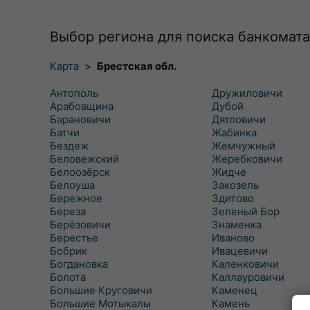
Выбор региона для поиска банкомата
Карта
>
Брестская обл.
Антополь
Дружиловичи
Арабовщина
Дубой
Барановичи
Дятловичи
Батчи
Жабинка
Бездеж
Жемчужный
Беловежский
Жеребковичи
Белоозёрск
Жидче
Белоуша
Закозель
Бережное
Здитово
Береза
Зеленый Бор
Берёзовичи
Знаменка
Берестье
Иваново
Бобрик
Ивацевичи
Богдановка
Каленковичи
Болота
Каллауровичи
Большие Круговичи
Каменец
Большие Мотыкалы
Камень