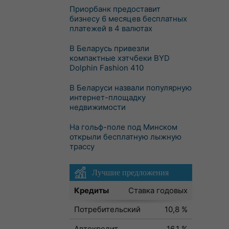
Приорбанк предоставит
бизнесу 6 месяцев бесплатных
платежей в 4 валютах
В Беларусь привезли
компактные хэтчбеки BYD
Dolphin Fashion 410
В Беларуси назвали популярную
интернет-площадку
недвижимости
На гольф-поле под Минском
открыли бесплатную лыжную
трассу
Лучшие предложения
Кредиты
Ставка годовых
Потребительский
10,8 %
Автокредит
16,1 %