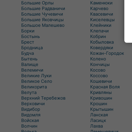
Большие Орлы
Каменюки
Большие Радваничи
Карчево
Большие Чучевичи
Квасевичи
Большие Яковчицы
Киселевцы
Большое Малешево
Клейники
Борки
Клепачи
Бостынь
Кобрин
Брест
Кобыловка
Бродница
Ковердяки
Будча
Кожан-Городок
Бытень
Колено
Валище
Кончицы
Велемичи
Косово
Великие Луки
Коссово
Великое Село
Кошевичи
Великорита
Красная Воля
Велута
Кривляны
Верхний Теребежов
Кривошин
Верховичи
Крошин
Видибор
Крытышин
Видомля
Ланская
Войская
Ласицк
Волчин
Лахва
Волька
Лемешевичи