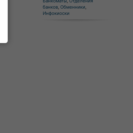
Банкоматы
,
Отделения
банков
,
Обменники
,
Инфокиоски