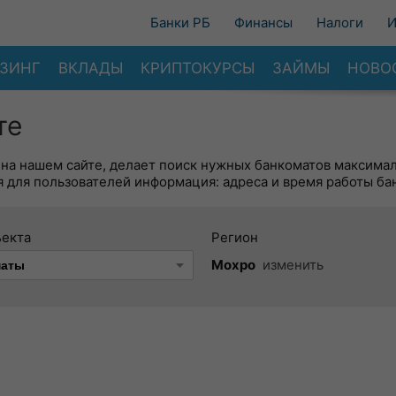
Банки РБ
Финансы
Налоги
И
ЗИНГ
ВКЛАДЫ
КРИПТОКУРСЫ
ЗАЙМЫ
НОВО
те
 на нашем сайте, делает поиск нужных банкоматов максима
 для пользователей информация: адреса и время работы ба
ъекта
Регион
Мохро
изменить