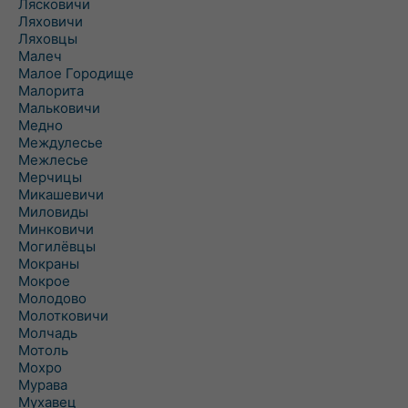
Лясковичи
Ляховичи
Ляховцы
Малеч
Малое Городище
Малорита
Мальковичи
Медно
Междулесье
Межлесье
Мерчицы
Микашевичи
Миловиды
Минковичи
Могилёвцы
Мокраны
Мокрое
Молодово
Молотковичи
Молчадь
Мотоль
Мохро
Мурава
Мухавец