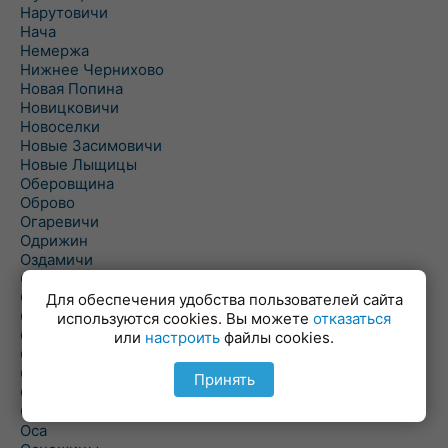
Нарутовичи
Нача
Немержа
Нижнее Чернихово
Новая Попина
Новицковичи
Новоселки
Новые Засимовичи
Новые Лыщицы
Оберовщина
Оброво
Огаревичи
Одрижин
Оздамичи
Озяты
Олтуш
Для обеспечения удобства пользователей сайта
Ольманы
используются cookies. Вы можете
отказаться
Ольпень
или
настроить
файлы cookies.
Ольшаны
Омельная
Принять
Ополь
Орехово
Оса