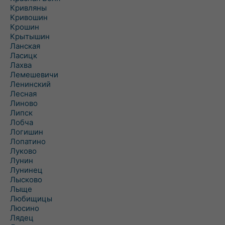
Кривляны
Кривошин
Крошин
Крытышин
Ланская
Ласицк
Лахва
Лемешевичи
Ленинский
Лесная
Линово
Липск
Лобча
Логишин
Лопатино
Луково
Лунин
Лунинец
Лысково
Лыще
Любищицы
Люсино
Лядец