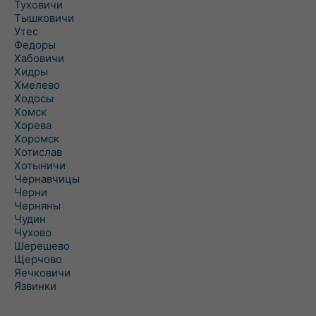
Туховичи
Тышковичи
Утес
Федоры
Хабовичи
Хидры
Хмелево
Ходосы
Хомск
Хорева
Хоромск
Хотислав
Хотыничи
Чернавчицы
Черни
Черняны
Чудин
Чухово
Шерешево
Щерчово
Яечковичи
Язвинки