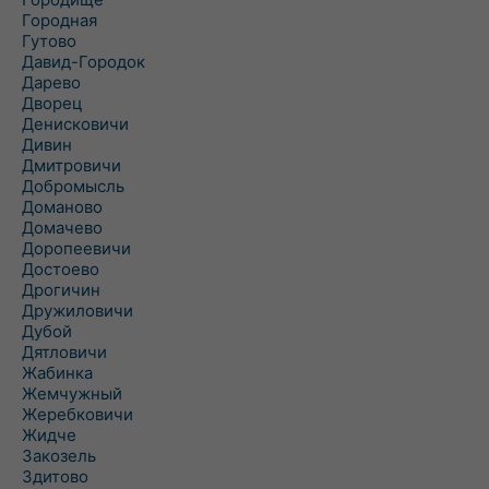
Городная
Гутово
Давид-Городок
Дарево
Дворец
Денисковичи
Дивин
Дмитровичи
Добромысль
Доманово
Домачево
Доропеевичи
Достоево
Дрогичин
Дружиловичи
Дубой
Дятловичи
Жабинка
Жемчужный
Жеребковичи
Жидче
Закозель
Здитово