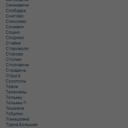
Синкевичи
Слобудка
Снитово
Соколово
Сочивки
Сошно
Спорово
Стайки
Староволя
Стахово
Столин
Столовичи
Страдечь
Струга
Сухополь
Тевли
Телеханы
Тельмы
Тельмы-1
Тешевле
Тобулки
Томашовка
Турна Большая