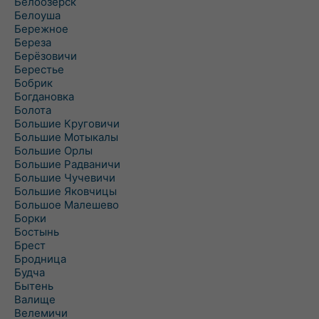
Белоозёрск
Белоуша
Бережное
Береза
Берёзовичи
Берестье
Бобрик
Богдановка
Болота
Большие Круговичи
Большие Мотыкалы
Большие Орлы
Большие Радваничи
Большие Чучевичи
Большие Яковчицы
Большое Малешево
Борки
Бостынь
Брест
Бродница
Будча
Бытень
Валище
Велемичи