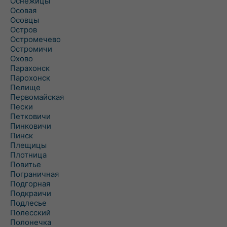
Оснежицы
Осовая
Осовцы
Остров
Остромечево
Остромичи
Охово
Парахонск
Парохонск
Пелище
Первомайская
Пески
Петковичи
Пинковичи
Пинск
Плещицы
Плотница
Повитье
Пограничная
Подгорная
Подкраичи
Подлесье
Полесский
Полонечка