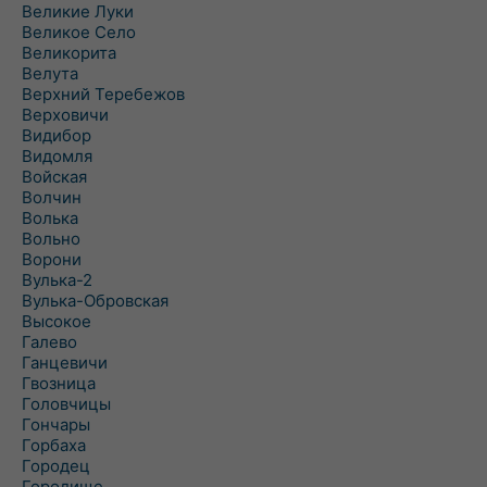
Великие Луки
Великое Село
Великорита
Велута
Верхний Теребежов
Верховичи
Видибор
Видомля
Войская
Волчин
Волька
Вольно
Ворони
Вулька-2
Вулька-Обровская
Высокое
Галево
Ганцевичи
Гвозница
Головчицы
Гончары
Горбаха
Городец
Городище