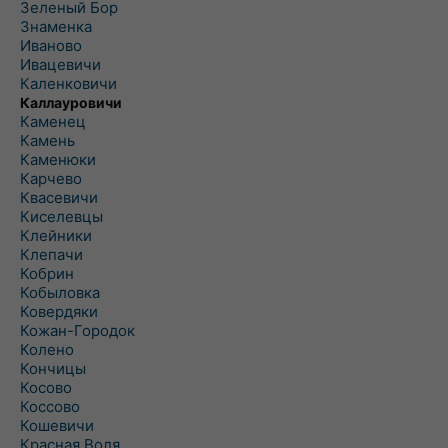
Зеленый Бор
Знаменка
Иваново
Ивацевичи
Каленковичи
Каллауровичи
Каменец
Камень
Каменюки
Карчево
Квасевичи
Киселевцы
Клейники
Клепачи
Кобрин
Кобыловка
Ковердяки
Кожан-Городок
Колено
Кончицы
Косово
Коссово
Кошевичи
Красная Воля