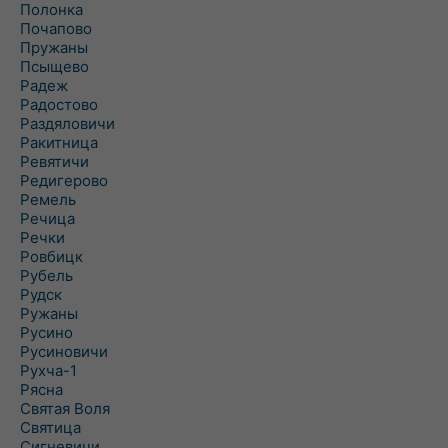
Полонка
Почапово
Пружаны
Псыщево
Радеж
Радостово
Раздяловичи
Ракитница
Ревятичи
Редигерово
Ремель
Речица
Речки
Ровбицк
Рубель
Рудск
Ружаны
Русино
Русиновичи
Рухча-1
Рясна
Святая Воля
Святица
Сигневичи