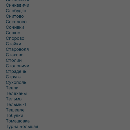
Синкевичи
Слобудка
Снитово
Соколово
Сочивки
Сошно
Спорово
Стайки
Староволя
Стахово
Столин
Столовичи
Страдечь
Струга
Сухополь
Тевли
Телеханы
Тельмы
Тельмы-1
Тешевле
Тобулки
Томашовка
Турна Большая