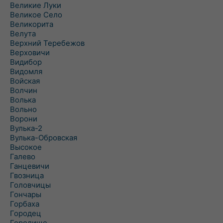
Великие Луки
Великое Село
Великорита
Велута
Верхний Теребежов
Верховичи
Видибор
Видомля
Войская
Волчин
Волька
Вольно
Ворони
Вулька-2
Вулька-Обровская
Высокое
Галево
Ганцевичи
Гвозница
Головчицы
Гончары
Горбаха
Городец
Городище