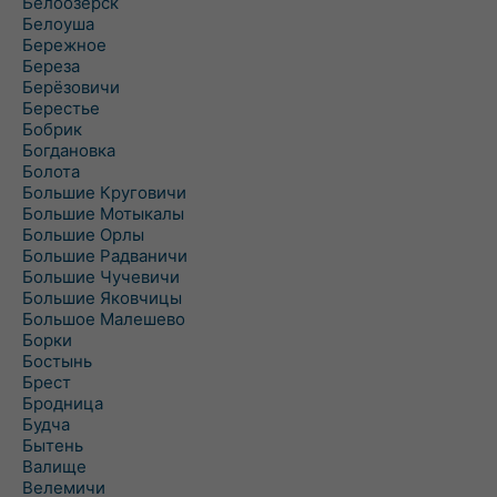
Белоозёрск
Белоуша
Бережное
Береза
Берёзовичи
Берестье
Бобрик
Богдановка
Болота
Большие Круговичи
Большие Мотыкалы
Большие Орлы
Большие Радваничи
Большие Чучевичи
Большие Яковчицы
Большое Малешево
Борки
Бостынь
Брест
Бродница
Будча
Бытень
Валище
Велемичи