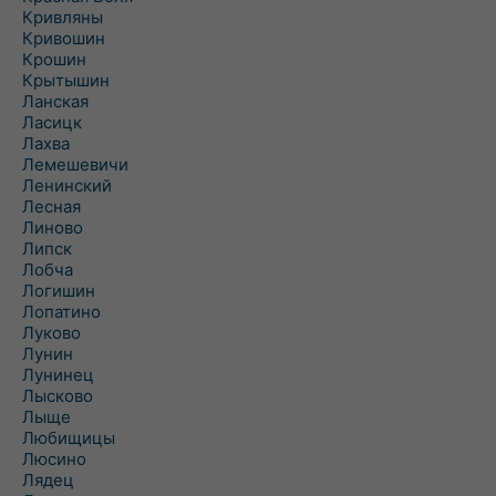
Кривляны
Кривошин
Крошин
Крытышин
Ланская
Ласицк
Лахва
Лемешевичи
Ленинский
Лесная
Линово
Липск
Лобча
Логишин
Лопатино
Луково
Лунин
Лунинец
Лысково
Лыще
Любищицы
Люсино
Лядец