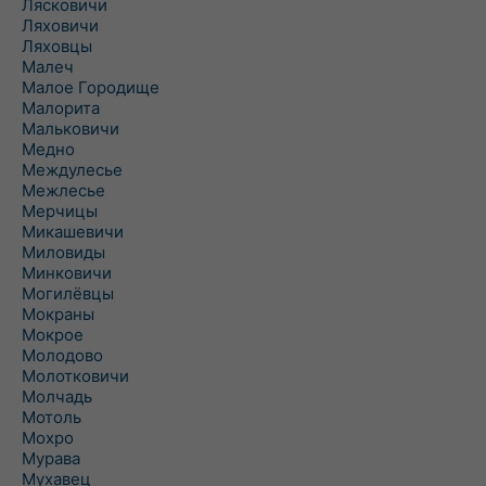
Лясковичи
Ляховичи
Ляховцы
Малеч
Малое Городище
Малорита
Мальковичи
Медно
Междулесье
Межлесье
Мерчицы
Микашевичи
Миловиды
Минковичи
Могилёвцы
Мокраны
Мокрое
Молодово
Молотковичи
Молчадь
Мотоль
Мохро
Мурава
Мухавец