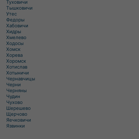
Туховичи
Тышковичи
Утес
Федоры
Хабовичи
Хидры
Хмелево
Ходосы
Хомск
Хорева
Хоромск
Хотислав
Хотыничи
Чернавчицы
Черни
Черняны
Чудин
Чухово
Шерешево
Щерчово
Яечковичи
Язвинки