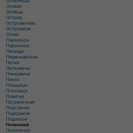
Оснежицы
Осовая
Осовцы
Остров
Остромечево
Остромичи
Охово
Парахонск
Парохонск
Пелище
Первомайская
Пески
Петковичи
Пинковичи
Пинск
Плещицы
Плотница
Повитье
Пограничная
Подгорная
Подкраичи
Подлесье
Полесский
Полонечка