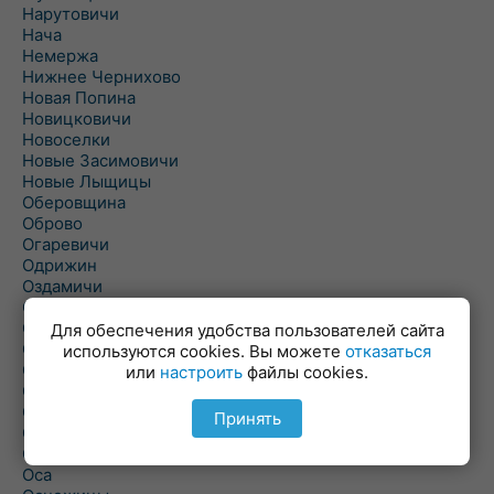
Нарутовичи
Нача
Немержа
Нижнее Чернихово
Новая Попина
Новицковичи
Новоселки
Новые Засимовичи
Новые Лыщицы
Оберовщина
Оброво
Огаревичи
Одрижин
Оздамичи
Озяты
Олтуш
Для обеспечения удобства пользователей сайта
Ольманы
используются cookies. Вы можете
отказаться
Ольпень
или
настроить
файлы cookies.
Ольшаны
Омельная
Принять
Ополь
Орехово
Оса