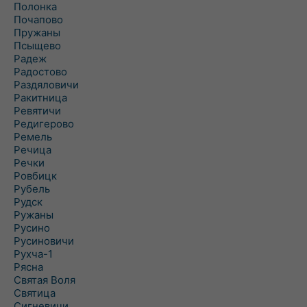
Полонка
Почапово
Пружаны
Псыщево
Радеж
Радостово
Раздяловичи
Ракитница
Ревятичи
Редигерово
Ремель
Речица
Речки
Ровбицк
Рубель
Рудск
Ружаны
Русино
Русиновичи
Рухча-1
Рясна
Святая Воля
Святица
Сигневичи