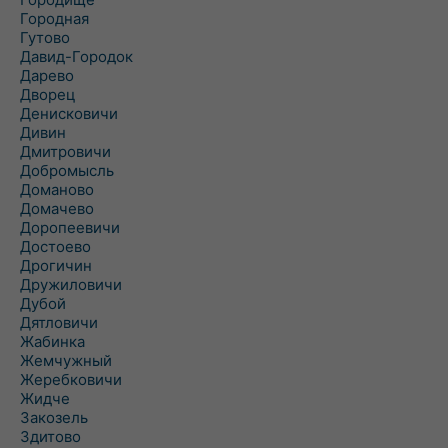
Городная
Гутово
Давид-Городок
Дарево
Дворец
Денисковичи
Дивин
Дмитровичи
Добромысль
Доманово
Домачево
Доропеевичи
Достоево
Дрогичин
Дружиловичи
Дубой
Дятловичи
Жабинка
Жемчужный
Жеребковичи
Жидче
Закозель
Здитово