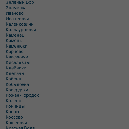
Зеленый Бор
Знаменка
Иваново
Ивацевичи
Каленковичи
Каллауровичи
Каменец
Камень
Каменюки
Карчево
Квасевичи
Киселевцы
Клейники
Клепачи
Кобрин
Кобыловка
Ковердяки
Кожан-Городок
Колено
Кончицы
Косово
Коссово
Кошевичи
Красная Воля