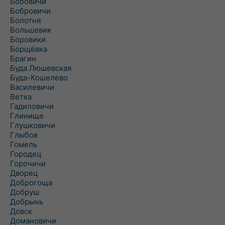
Бобовичи
Бобровичи
Болотня
Большевик
Боровики
Борщёвка
Брагин
Буда Люшевская
Буда-Кошелево
Василевичи
Ветка
Гадиловичи
Глинище
Глушковичи
Глыбов
Гомель
Городец
Горочичи
Дворец
Доброгоща
Добруш
Добрынь
Довск
Домановичи