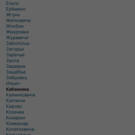
Ельск
Ерёмино
Жгунь
Житковичи
Жлобин
Жмуровка
Журавичи
Заболотье
Загорье
Заречье
Заспа
Заширье
Защёбье
Зябровка
Ильич
Кабановка
Калинковичи
Капличи
Кирово
Козенки
Комарин
Коммунар
Копаткевичи
Копцевичи