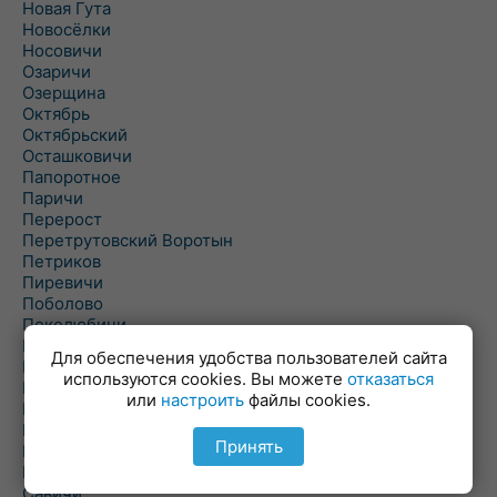
Новая Гута
Новосёлки
Носовичи
Озаричи
Озерщина
Октябрь
Октябрьский
Осташковичи
Папоротное
Паричи
Перерост
Перетрутовский Воротын
Петриков
Пиревичи
Поболово
Поколюбичи
Полесье
Для обеспечения удобства пользователей сайта
Птичь
используются cookies. Вы можете
отказаться
Речица
или
настроить
файлы cookies.
Ровенская Слобода
Рогачев
Принять
Рогинь
Рудня
Савичи