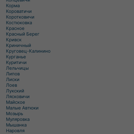
Корма
Короватичи
Коротковичи
Костюковка
Красное
Красный Берег
Кривск
Криничный
Круговец-Калинино
Курганье
Куритичи
Лельчицы
Липов
Лиски
Лоев
Лукский
Лясковичи
Майское
Малые Автюки
Мозырь
Муляровка
Мышанка
Наровля