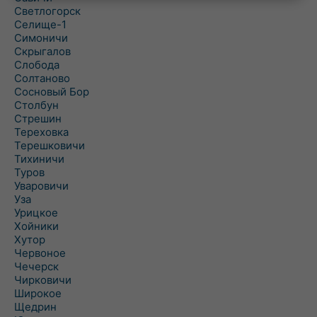
Светлогорск
Селище-1
Симоничи
Скрыгалов
Слобода
Солтаново
Сосновый Бор
Столбун
Стрешин
Тереховка
Терешковичи
Тихиничи
Туров
Уваровичи
Уза
Урицкое
Хойники
Хутор
Червоное
Чечерск
Чирковичи
Широкое
Щедрин