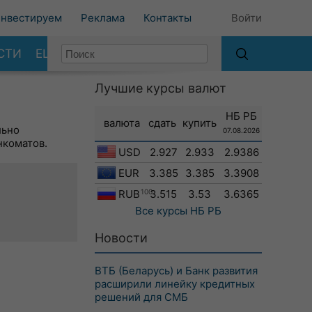
нвестируем
Реклама
Контакты
Войти
СТИ
ЕЩЕ
Лучшие курсы валют
НБ РБ
валюта
сдать
купить
льно
07.08.2026
нкоматов.
USD
2.927
2.933
2.9386
EUR
3.385
3.385
3.3908
RUB
100
3.515
3.53
3.6365
Все курсы
НБ РБ
Новости
ВТБ (Беларусь) и Банк развития
расширили линейку кредитных
решений для СМБ