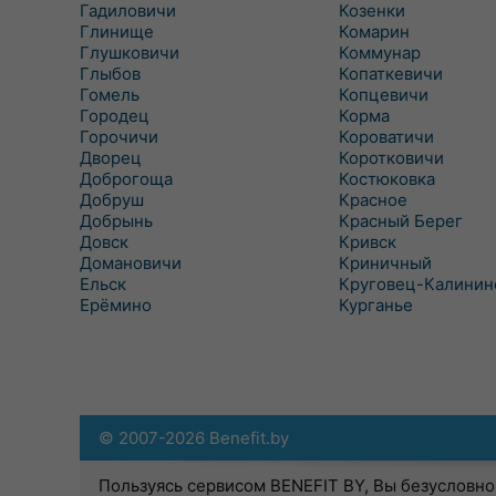
Гадиловичи
Козенки
Глинище
Комарин
Глушковичи
Коммунар
Глыбов
Копаткевичи
Гомель
Копцевичи
Городец
Корма
Горочичи
Короватичи
Дворец
Коротковичи
Доброгоща
Костюковка
Добруш
Красное
Добрынь
Красный Берег
Довск
Кривск
Домановичи
Криничный
Ельск
Круговец-Калинин
Ерёмино
Курганье
© 2007-2026 Benefit.by
Пользуясь сервисом BENEFIT BY, Вы безусловно