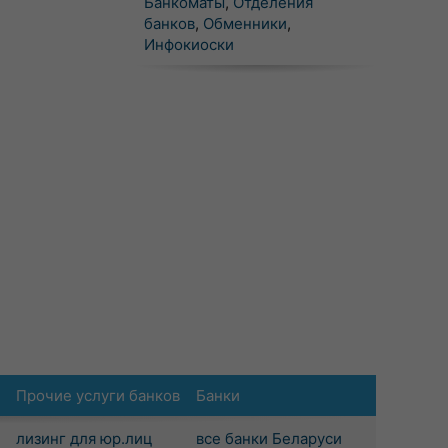
Банкоматы
,
Отделения
банков
,
Обменники
,
Инфокиоски
Прочие услуги банков
Банки
лизинг для юр.лиц
все банки Беларуси