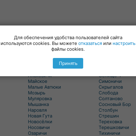
Для обеспечения удобства пользователей сайта
Куритичи
Ровенская Слоб
используются cookies. Вы можете
отказаться
или
настроить
Лельчицы
Рогачев
файлы cookies.
Рогинь
Липов
Лиски
Рудня
Принять
Лоев
Савичи
Лукский
Светлогорск
Лясковичи
Селище-1
Майское
Симоничи
Малые Автюки
Скрыгалов
Мозырь
Слобода
Муляровка
Солтаново
Мышанка
Сосновый Бор
Наровля
Столбун
Новая Гута
Стрешин
Новосёлки
Тереховка
Носовичи
Терешковичи
Озаричи
Тихиничи