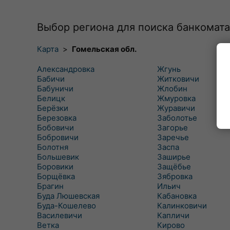
Выбор региона для поиска банкомата
Карта
>
Гомельская обл.
Александровка
Жгунь
Бабичи
Житковичи
Бабуничи
Жлобин
Белицк
Жмуровка
Берёзки
Журавичи
Березовка
Заболотье
Бобовичи
Загорье
Бобровичи
Заречье
Болотня
Заспа
Большевик
Заширье
Боровики
Защёбье
Борщёвка
Зябровка
Брагин
Ильич
Буда Люшевская
Кабановка
Буда-Кошелево
Калинковичи
Василевичи
Капличи
Ветка
Кирово