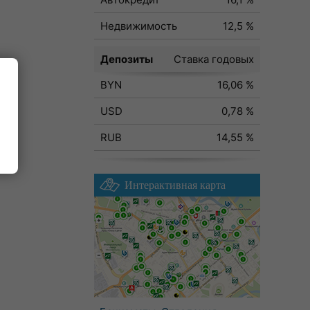
Недвижимость
12,5 %
Депозиты
Ставка годовых
BYN
16,06 %
ода
USD
0,78 %
RUB
14,55 %
Интерактивная карта