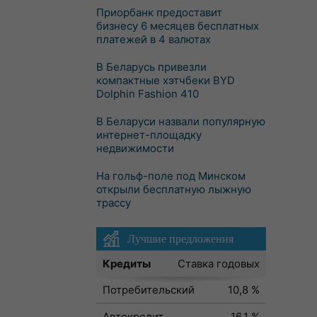
Приорбанк предоставит
бизнесу 6 месяцев бесплатных
платежей в 4 валютах
В Беларусь привезли
компактные хэтчбеки BYD
Dolphin Fashion 410
В Беларуси назвали популярную
интернет-площадку
недвижимости
На гольф-поле под Минском
открыли бесплатную лыжную
трассу
Лучшие предложения
Кредиты
Ставка годовых
Потребительский
10,8 %
Автокредит
16,1 %