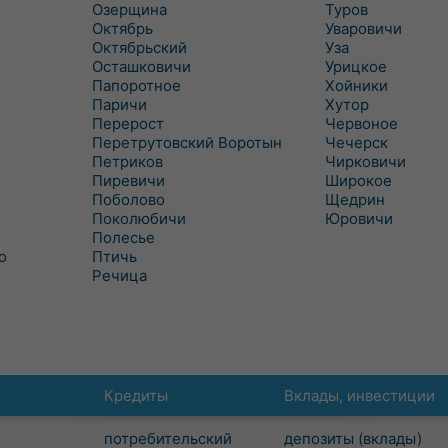
Озерщина
Туров
Октябрь
Уваровичи
Октябрьский
Уза
Осташковичи
Урицкое
Папоротное
Хойники
Паричи
Хутор
Перерост
Червоное
Перетрутовский Воротын
Чечерск
Петриков
Чирковичи
Пиревичи
Широкое
Поболово
Щедрин
Поколюбичи
Юровичи
Полесье
о
Птичь
Речица
Кредиты
Вклады, инвестиции
потребительский
депозиты (вклады)