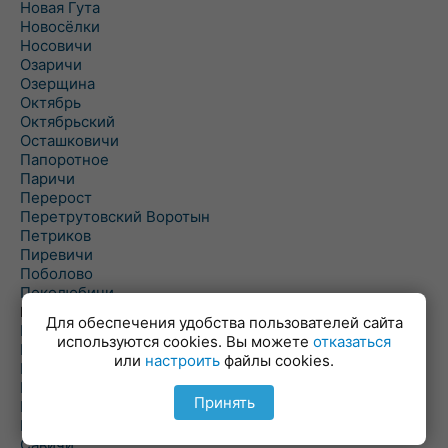
Новая Гута
Новосёлки
Носовичи
Озаричи
Озерщина
Октябрь
Октябрьский
Осташковичи
Папоротное
Паричи
Перерост
Перетрутовский Воротын
Петриков
Пиревичи
Поболово
Поколюбичи
Полесье
Для обеспечения удобства пользователей сайта
Птичь
используются cookies. Вы можете
отказаться
Речица
или
настроить
файлы cookies.
Ровенская Слобода
Рогачев
Принять
Рогинь
Рудня
Савичи