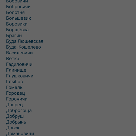
Бобовичи
Бобровичи
Болотня
Большевик
Боровики
Борщёвка
Брагин
Буда Люшевская
Буда-Кошелево
Василевичи
Ветка
Гадиловичи
Глинище
Глушковичи
Глыбов
Гомель
Городец
Горочичи
Дворец
Доброгоща
Добруш
Добрынь
Довск
Домановичи