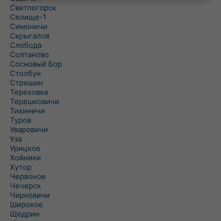
Светлогорск
Селище-1
Симоничи
Скрыгалов
Слобода
Солтаново
Сосновый Бор
Столбун
Стрешин
Тереховка
Терешковичи
Тихиничи
Туров
Уваровичи
Уза
Урицкое
Хойники
Хутор
Червоное
Чечерск
Чирковичи
Широкое
Щедрин