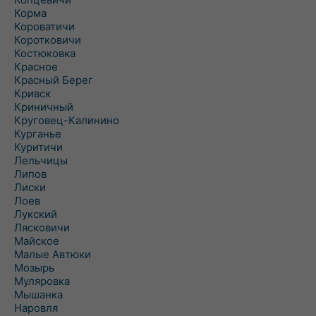
Корма
Короватичи
Коротковичи
Костюковка
Красное
Красный Берег
Кривск
Криничный
Круговец-Калинино
Курганье
Куритичи
Лельчицы
Липов
Лиски
Лоев
Лукский
Лясковичи
Майское
Малые Автюки
Мозырь
Муляровка
Мышанка
Наровля