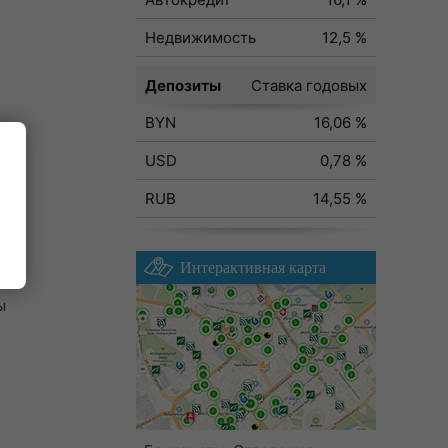
Недвижимость
12,5 %
Депозиты
Ставка годовых
BYN
16,06 %
USD
0,78 %
RUB
14,55 %
Интерактивная карта
ы