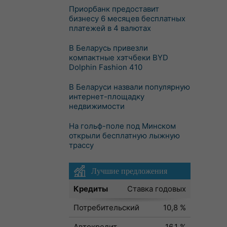
Приорбанк предоставит
бизнесу 6 месяцев бесплатных
платежей в 4 валютах
В Беларусь привезли
компактные хэтчбеки BYD
Dolphin Fashion 410
В Беларуси назвали популярную
интернет-площадку
недвижимости
На гольф-поле под Минском
открыли бесплатную лыжную
трассу
Лучшие предложения
Кредиты
Ставка годовых
Потребительский
10,8 %
Автокредит
16,1 %