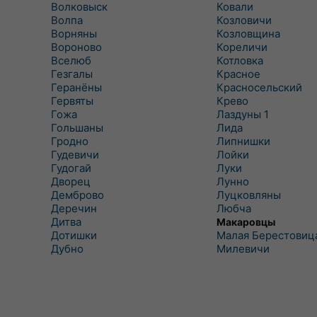
Волковыск
Ковали
Волпа
Козловичи
Ворняны
Козловщина
Вороново
Кореличи
Вселюб
Котловка
Гезгалы
Красное
Геранёны
Красносельский
Гервяты
Крево
Гожа
Лаздуны 1
Гольшаны
Лида
Гродно
Липнишки
Гудевичи
Лойки
Гудогай
Луки
Дворец
Лунно
Демброво
Луцковляны
Деречин
Любча
Дитва
Макаровцы
Дотишки
Малая Берестовиц
Дубно
Милевичи