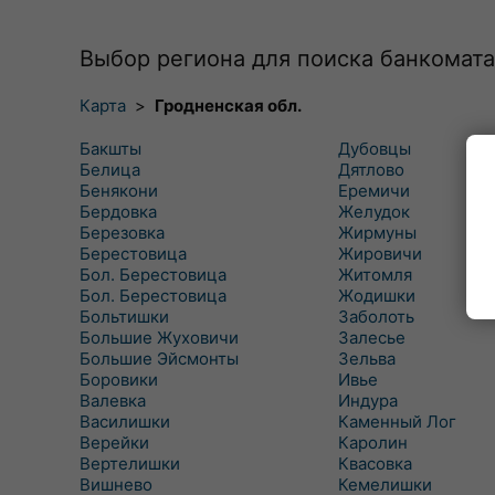
Выбор региона для поиска банкомата
Карта
>
Гродненская обл.
Бакшты
Дубовцы
Белица
Дятлово
Бенякони
Еремичи
Бердовка
Желудок
Березовка
Жирмуны
Берестовица
Жировичи
Бол. Берестовица
Житомля
Бол. Берестовица
Жодишки
Больтишки
Заболоть
Большие Жуховичи
Залесье
Большие Эйсмонты
Зельва
Боровики
Ивье
Валевка
Индура
Василишки
Каменный Лог
Верейки
Каролин
Вертелишки
Квасовка
Вишнево
Кемелишки