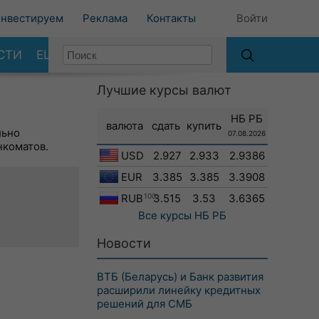
нвестируем
Реклама
Контакты
Войти
СТИ
ЕЩЕ
Лучшие курсы валют
НБ РБ
валюта
сдать
купить
льно
07.08.2026
нкоматов.
USD
2.927
2.933
2.9386
EUR
3.385
3.385
3.3908
RUB
100
3.515
3.53
3.6365
Все курсы
НБ РБ
Новости
ВТБ (Беларусь) и Банк развития
расширили линейку кредитных
решений для СМБ