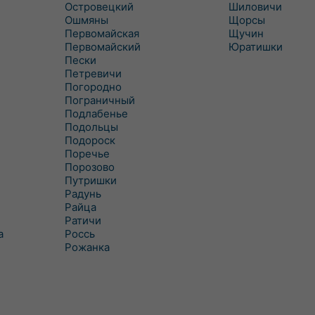
Островецкий
Шиловичи
Ошмяны
Щорсы
Первомайская
Щучин
Первомайский
Юратишки
Пески
Петревичи
Погородно
Пограничный
Подлабенье
Подольцы
Подороск
Поречье
Порозово
Путришки
Радунь
Райца
Ратичи
а
Роcсь
Рожанка