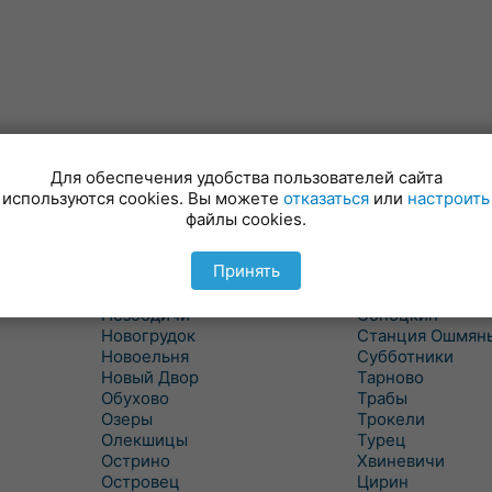
Минойты
Россь
Мир
Свислочь
Для обеспечения удобства пользователей сайта
Михалишки
Скидель
используются cookies. Вы можете
отказаться
или
настроить
Можейково
Скрибовцы
файлы cookies.
Мосты
Словатичи
Мосты Правые
Слоним
Принять
Нача
Сморгонь
Негневичи
Солы
Незбодичи
Сопоцкин
Новогрудок
Станция Ошмян
Новоельня
Субботники
Новый Двор
Тарново
Обухово
Трабы
Озеры
Трокели
Олекшицы
Турец
Острино
Хвиневичи
Островец
Цирин