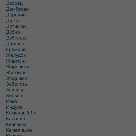
Дворец
Демброво
Деречин
Дитва
Дотишки
Дубно
Дубовцы
Дятлово
Еремичи
Желудок
Жирмуны
Жировичи
Житомля
Жодишки
Заболоть
Залесье
Зельва
Ивье
Индура
Каменный Лог
Каролин
Квасовка
Кемелишки
Ковали