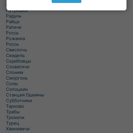
Порозово
Путришки
Радунь
Райца
Ратичи
Роcсь
Рожанка
Россь
Свислочь
Скидель
Скрибовцы
Словатичи
Слоним
Сморгонь
Солы
Сопоцкин
Станция Ошмяны
Субботники
Тарново
Трабы
Трокели
Турец
Хвиневичи