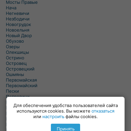
Мосты Правые
Нача
Негневичи
Незбодичи
Новогрудок
Новоельня
Новый Двор
Обухово
Озеры
Олекшицы
Острино
Островец
Островецкий
Ошмяны
Первомайская
Первомайский
Пески
Петревичи
Погородно
Для обеспечения удобства пользователей сайта
Пограничный
используются cookies. Вы можете
отказаться
Подлабенье
или
настроить
файлы cookies.
Подольцы
Подороск
Принять
Поречье