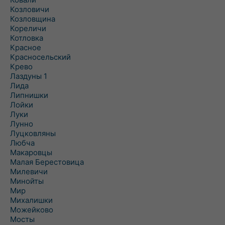
Козловичи
Козловщина
Кореличи
Котловка
Красное
Красносельский
Крево
Лаздуны 1
Лида
Липнишки
Лойки
Луки
Лунно
Луцковляны
Любча
Макаровцы
Малая Берестовица
Милевичи
Минойты
Мир
Михалишки
Можейково
Мосты