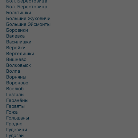
Бол. Берестовица
Бол. Берестовица
Больтишки
Большие Жуховичи
Большие Эйсмонты
Боровики
Валевка
Василишки
Верейки
Вертелишки
Вишнево
Волковыск
Волпа
Ворняны
Вороново
Вселюб
Гезгалы
Геранёны
Гервяты
Гожа
Гольшаны
Гродно
Гудевичи
Гудогай