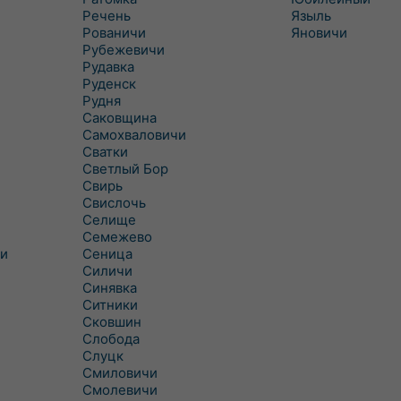
Речень
Языль
Рованичи
Яновичи
Рубежевичи
Рудавка
Руденск
Рудня
Саковщина
Самохваловичи
Сватки
Светлый Бор
Свирь
Свислочь
Селище
Семежево
и
Сеница
Силичи
Синявка
Ситники
Сковшин
Слобода
Слуцк
Смиловичи
Смолевичи