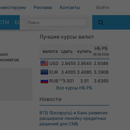
нвестируем
Реклама
Контакты
Войти
СТИ
ЕЩЕ
Лучшие курсы валют
НБ РБ
валюта
сдать
купить
льно
08.08.2026
нкоматов.
USD
2.9455
2.9545
2.9386
EUR
3.4005
3.4085
3.3908
RUB
100
3.501
3.51
3.6365
Все курсы
НБ РБ
Новости
ВТБ (Беларусь) и Банк развития
расширили линейку кредитных
решений для СМБ