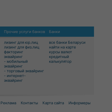
Прочие услуги банков
Банки
лизинг для юр.лиц
все банки Беларуси
лизинг для физ.лиц
найти на карте
факторинг
курсы валют
эквайринг
кредитный
- мобильный
калькулятор
эквайринг
- торговый эквайринг
- интернет-
эквайринг
Реклама
Контакты
Карта сайта
Информеры