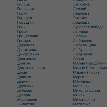
Голоцк
Лесковка
Гольчичи
Лесной
Горки
Лешница
Городея
Логойск
Городьки
Лошница
Гоцк
Луговая Слобода
Греск
Лучники
Грицкевичи
Любань
Грозово
Любишино
Деревная
Любковщина
Дзержинск
Любушаны
Дмитровичи
Людвиново
Долгиново
Лядно
Долгое
Малые Городятичи
Домоткановичи
Малые Нестанович
Доры
Марьина Горка
Дражно
Марьино
Дричин
Мачулищи
Дружный
Мелешки
Дуброво
Миколаевщина
Дукора
Минск
Ждановичи
Михановичи
Жилихово
Могильно