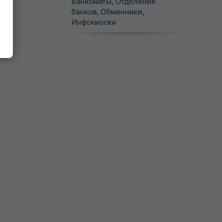
Банкоматы
,
Отделения
банков
,
Обменники
,
Инфокиоски