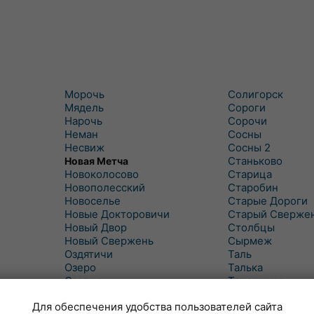
Морочь
Солигорск
Мядель
Сороги
Нарочь
Сорочи
Неман
Сосны
Несвиж
Сосны 2
Станьково
Новая Метча
Новоколосово
Старица
Новополесский
Старобин
Новоселье
Старые Дороги
Новые Докторовичи
Старый Сверже
Новый Двор
Столбцы
Новый Свержень
Сырмеж
Оздятичи
Таль
Озеро
Талька
Озерцо
Танежицы
Околово
Тимковичи
Для обеспечения удобства пользователей сайта
Октябрь
Турец-Бояры