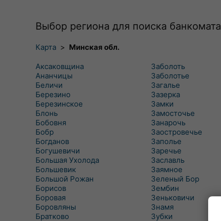
Выбор региона для поиска банкомата
Карта
>
Минская обл.
Аксаковщина
Заболоть
Ананчицы
Заболотье
Беличи
Загалье
Березино
Зазерка
Березинское
Замки
Блонь
Замосточье
Бобовня
Занарочь
Бобр
Заостровечье
Богданов
Заполье
Богушевичи
Заречье
Большая Ухолода
Заславль
Большевик
Заямное
Большой Рожан
Зеленый Бор
Борисов
Зембин
Боровая
Зеньковичи
Боровляны
Знамя
Братково
Зубки