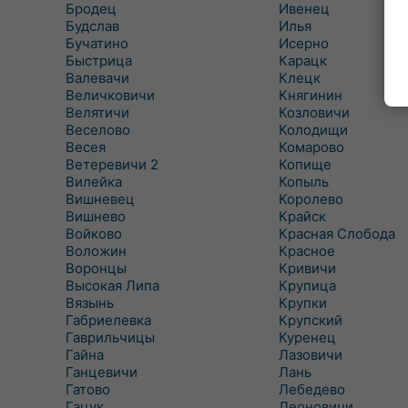
Бродец
Ивенец
Будслав
Илья
Бучатино
Исерно
Быстрица
Карацк
Валевачи
Клецк
Величковичи
Княгинин
Велятичи
Козловичи
Веселово
Колодищи
Весея
Комарово
Ветеревичи 2
Копище
Вилейка
Копыль
Вишневец
Королево
Вишнево
Крайск
Войково
Красная Слобода
Воложин
Красное
Воронцы
Кривичи
Высокая Липа
Крупица
Вязынь
Крупки
Габриелевка
Крупский
Гаврильчицы
Куренец
Гайна
Лазовичи
Ганцевичи
Лань
Гатово
Лебедево
Гацук
Леоновичи