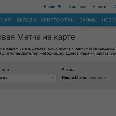
Банки РБ
Финансы
Налоги
И
ЗИНГ
ВКЛАДЫ
КРИПТОКУРСЫ
ЗАЙМЫ
НОВО
вая Метча на карте
 на нашем сайте, делает поиск нужных банкоматов максима
 для пользователей информация: адреса и время работы ба
ъекта
Регион
Новая Метча
изменить