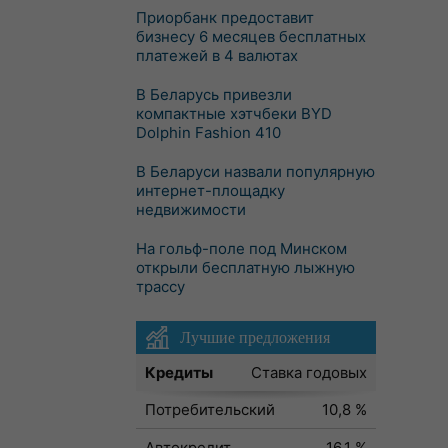
Приорбанк предоставит
бизнесу 6 месяцев бесплатных
платежей в 4 валютах
В Беларусь привезли
компактные хэтчбеки BYD
Dolphin Fashion 410
В Беларуси назвали популярную
интернет-площадку
недвижимости
На гольф-поле под Минском
открыли бесплатную лыжную
трассу
Лучшие предложения
Кредиты
Ставка годовых
Потребительский
10,8 %
Автокредит
16,1 %