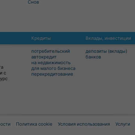
Снов
Кредиты
Вклады, инвестиции
потребительский
депозиты (вклады)
автокредит
банков
на недвижимость
та
для малого бизнеса
и с
перекредитование
сурс
ности
Политика cookie
Условия использования
Услуги