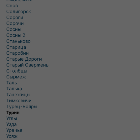
Снов
Солигорск
Сороги
Сорочи
Сосны
Сосны 2
Станьково
Старица
Старобин
Старые Дороги
Старый Свержень
Столбцы
Сырмеж
Таль
Талька
Танежицы
Тимковичи
Турец-Бояры
Турин
Углы
Узда
Уречье
Усяж