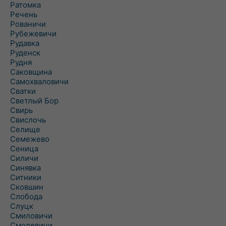
Ратомка
Речень
Рованичи
Рубежевичи
Рудавка
Руденск
Рудня
Саковщина
Самохваловичи
Сватки
Светлый Бор
Свирь
Свислочь
Селище
Семежево
Сеница
Силичи
Синявка
Ситники
Сковшин
Слобода
Слуцк
Смиловичи
Смолевичи