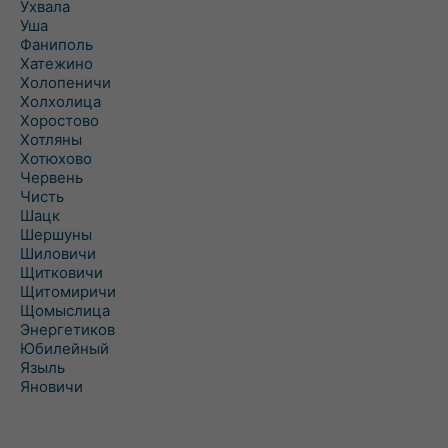
Ухвала
Уша
Фаниполь
Хатежино
Холопеничи
Холхолица
Хоростово
Хотляны
Хотюхово
Червень
Чисть
Шацк
Шершуны
Шиловичи
Щитковичи
Щитомиричи
Щомыслица
Энергетиков
Юбилейный
Языль
Яновичи