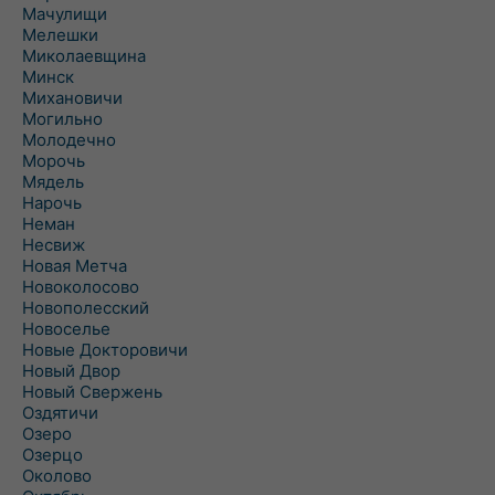
Мачулищи
Мелешки
Миколаевщина
Минск
Михановичи
Могильно
Молодечно
Морочь
Мядель
Нарочь
Неман
Несвиж
Новая Метча
Новоколосово
Новополесский
Новоселье
Новые Докторовичи
Новый Двор
Новый Свержень
Оздятичи
Озеро
Озерцо
Околово