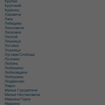
Крупки
Крупский
Куренец
Лазовичи
Лань
Лебедево
Леоновичи
Лесковка
Лесной
Лешница
Логойск
Лошница
Луговая Слобода
Лучники
Любань
Любишино
Любковщина
Любушаны
Людвиново
Лядно
Малые Городятичи
Малые Нестановичи
Марьина Горка
Марьино