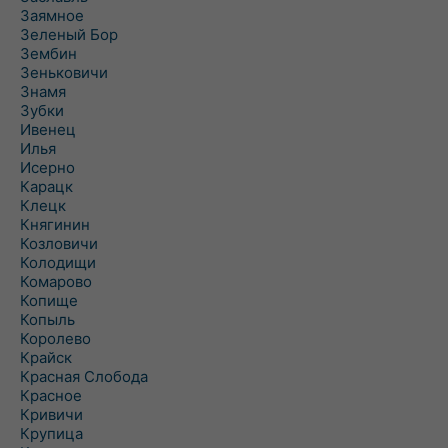
Заямное
Зеленый Бор
Зембин
Зеньковичи
Знамя
Зубки
Ивенец
Илья
Исерно
Карацк
Клецк
Княгинин
Козловичи
Колодищи
Комарово
Копище
Копыль
Королево
Крайск
Красная Слобода
Красное
Кривичи
Крупица