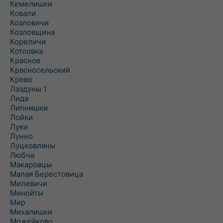
Кемелишки
Ковали
Козловичи
Козловщина
Кореличи
Котловка
Красное
Красносельский
Крево
Лаздуны 1
Лида
Липнишки
Лойки
Луки
Лунно
Луцковляны
Любча
Макаровцы
Малая Берестовица
Милевичи
Минойты
Мир
Михалишки
Можейково