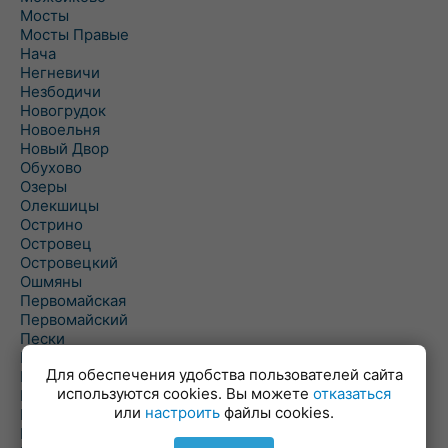
Мосты
Мосты Правые
Нача
Негневичи
Незбодичи
Новогрудок
Новоельня
Новый Двор
Обухово
Озеры
Олекшицы
Острино
Островец
Островецкий
Ошмяны
Первомайская
Первомайский
Пески
Петревичи
Для обеспечения удобства пользователей сайта
Погородно
используются cookies. Вы можете
отказаться
Пограничный
или
настроить
файлы cookies.
Подлабенье
Подольцы