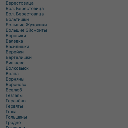
Берестовица
Бол. Берестовица
Бол. Берестовица
Больтишки
Большие Жуховичи
Большие Эйсмонты
Боровики
Валевка
Василишки
Верейки
Вертелишки
Вишнево
Волковыск
Волпа
Ворняны
Вороново
Вселюб
Гезгалы
Геранёны
Гервяты
Гожа
Гольшаны
Гродно
Гудевичи