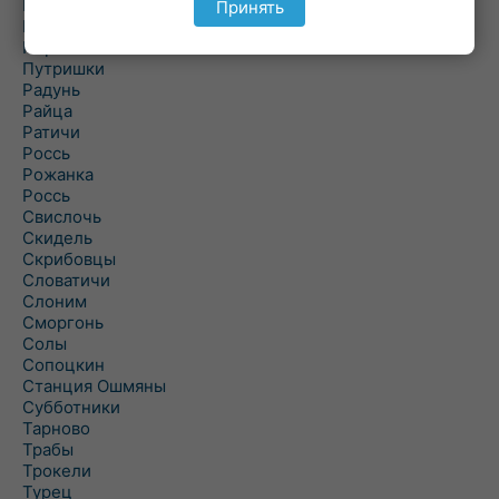
Подороск
Принять
Поречье
Порозово
Путришки
Радунь
Райца
Ратичи
Роcсь
Рожанка
Россь
Свислочь
Скидель
Скрибовцы
Словатичи
Слоним
Сморгонь
Солы
Сопоцкин
Станция Ошмяны
Субботники
Тарново
Трабы
Трокели
Турец