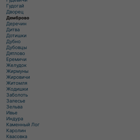
Гудогай
Дворец
Демброво
Деречин
Дитва
Дотишки
Дубно
Дубовцы
Дятлово
Еремичи
Желудок
Жирмуны
Жировичи
Житомля
Жодишки
Заболоть
Залесье
Зельва
Ивье
Индура
Каменный Лог
Каролин
Квасовка