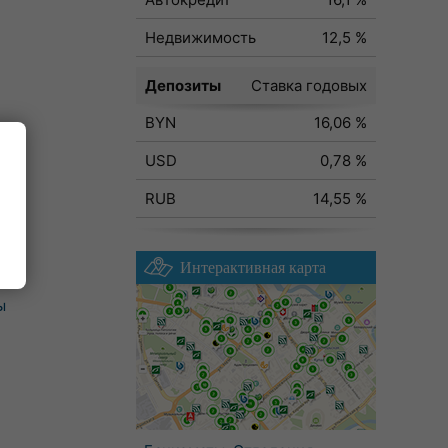
Недвижимость
12,5 %
Депозиты
Ставка годовых
BYN
16,06 %
USD
0,78 %
RUB
14,55 %
Интерактивная карта
ы