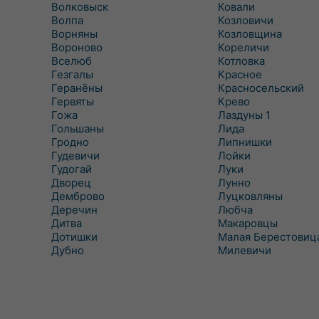
Волковыск
Ковали
Волпа
Козловичи
Ворняны
Козловщина
Вороново
Кореличи
Вселюб
Котловка
Гезгалы
Красное
Геранёны
Красносельский
Гервяты
Крево
Гожа
Лаздуны 1
Гольшаны
Лида
Гродно
Липнишки
Гудевичи
Лойки
Гудогай
Луки
Дворец
Лунно
Демброво
Луцковляны
Деречин
Любча
Дитва
Макаровцы
Дотишки
Малая Берестовиц
Дубно
Милевичи