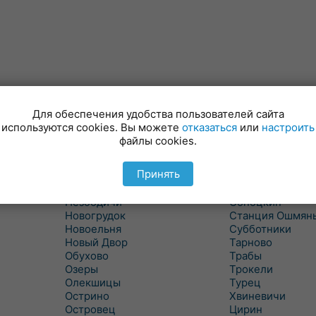
Минойты
Россь
Мир
Свислочь
Для обеспечения удобства пользователей сайта
Михалишки
Скидель
используются cookies. Вы можете
отказаться
или
настроить
Скрибовцы
Можейково
файлы cookies.
Мосты
Словатичи
Мосты Правые
Слоним
Принять
Нача
Сморгонь
Негневичи
Солы
Незбодичи
Сопоцкин
Новогрудок
Станция Ошмян
Новоельня
Субботники
Новый Двор
Тарново
Обухово
Трабы
Озеры
Трокели
Олекшицы
Турец
Острино
Хвиневичи
Островец
Цирин