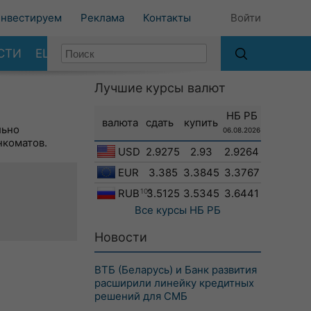
нвестируем
Реклама
Контакты
Войти
СТИ
ЕЩЕ
Лучшие курсы валют
НБ РБ
валюта
сдать
купить
льно
06.08.2026
нкоматов.
USD
2.9275
2.93
2.9264
EUR
3.385
3.3845
3.3767
RUB
100
3.5125
3.5345
3.6441
Все курсы
НБ РБ
Новости
ВТБ (Беларусь) и Банк развития
расширили линейку кредитных
решений для СМБ