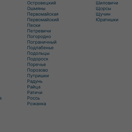
Островецкий
Шиловичи
Ошмяны
Щорсы
Первомайская
Щучин
Первомайский
Юратишки
Пески
Петревичи
Погородно
Пограничный
Подлабенье
Подольцы
Подороск
Поречье
Порозово
Путришки
Радунь
Райца
Ратичи
а
Роcсь
Рожанка