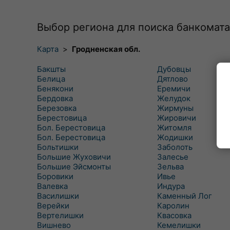
Выбор региона для поиска банкомата
Карта
>
Гродненская обл.
Бакшты
Дубовцы
Белица
Дятлово
Бенякони
Еремичи
Бердовка
Желудок
Березовка
Жирмуны
Берестовица
Жировичи
Бол. Берестовица
Житомля
Бол. Берестовица
Жодишки
Больтишки
Заболоть
Большие Жуховичи
Залесье
Большие Эйсмонты
Зельва
Боровики
Ивье
Валевка
Индура
Василишки
Каменный Лог
Верейки
Каролин
Вертелишки
Квасовка
Вишнево
Кемелишки