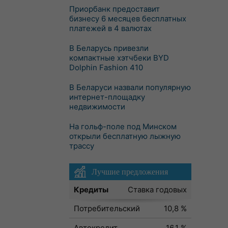
Приорбанк предоставит
бизнесу 6 месяцев бесплатных
платежей в 4 валютах
В Беларусь привезли
компактные хэтчбеки BYD
Dolphin Fashion 410
В Беларуси назвали популярную
интернет-площадку
недвижимости
На гольф-поле под Минском
открыли бесплатную лыжную
трассу
Лучшие предложения
Кредиты
Ставка годовых
Потребительский
10,8 %
Автокредит
16,1 %