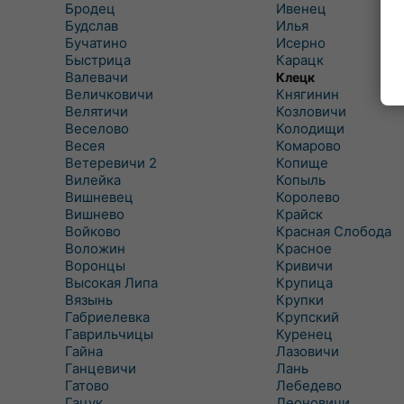
Бродец
Ивенец
Будслав
Илья
Бучатино
Исерно
Быстрица
Карацк
Валевачи
Клецк
Величковичи
Княгинин
Велятичи
Козловичи
Веселово
Колодищи
Весея
Комарово
Ветеревичи 2
Копище
Вилейка
Копыль
Вишневец
Королево
Вишнево
Крайск
Войково
Красная Слобода
Воложин
Красное
Воронцы
Кривичи
Высокая Липа
Крупица
Вязынь
Крупки
Габриелевка
Крупский
Гаврильчицы
Куренец
Гайна
Лазовичи
Ганцевичи
Лань
Гатово
Лебедево
Гацук
Леоновичи