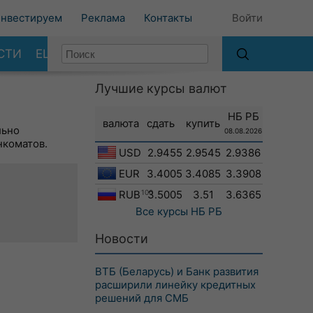
нвестируем
Реклама
Контакты
Войти
СТИ
ЕЩЕ
Лучшие курсы валют
НБ РБ
валюта
сдать
купить
льно
08.08.2026
нкоматов.
USD
2.9455
2.9545
2.9386
EUR
3.4005
3.4085
3.3908
RUB
100
3.5005
3.51
3.6365
Все курсы
НБ РБ
Новости
ВТБ (Беларусь) и Банк развития
расширили линейку кредитных
решений для СМБ