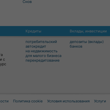
Снов
Кредиты
Вклады, инвестиции
потребительский
депозиты (вклады)
автокредит
банков
на недвижимость
та
для малого бизнеса
и с
перекредитование
сурс
ности
Политика cookie
Условия использования
Услуги