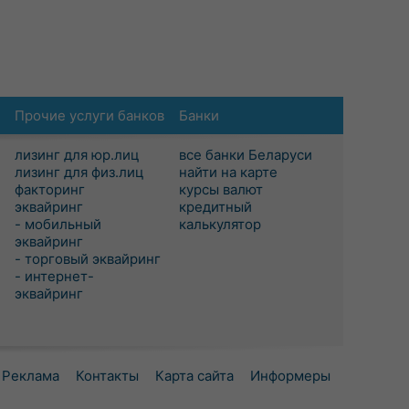
Прочие услуги банков
Банки
лизинг для юр.лиц
все банки Беларуси
лизинг для физ.лиц
найти на карте
факторинг
курсы валют
эквайринг
кредитный
- мобильный
калькулятор
эквайринг
- торговый эквайринг
- интернет-
эквайринг
Реклама
Контакты
Карта сайта
Информеры