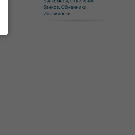
Банкоматы
,
Отделения
банков
,
Обменники
,
Инфокиоски