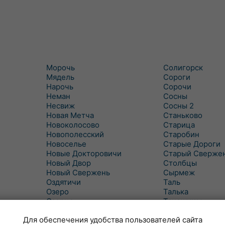
Морочь
Солигорск
Мядель
Сороги
Нарочь
Сорочи
Неман
Сосны
Несвиж
Сосны 2
Новая Метча
Станьково
Новоколосово
Старица
Новополесский
Старобин
Новоселье
Старые Дороги
Новые Докторовичи
Старый Сверже
Новый Двор
Столбцы
Новый Свержень
Сырмеж
Оздятичи
Таль
Озеро
Талька
Озерцо
Танежицы
Околово
Тимковичи
Для обеспечения удобства пользователей сайта
Октябрь
Турец-Бояры