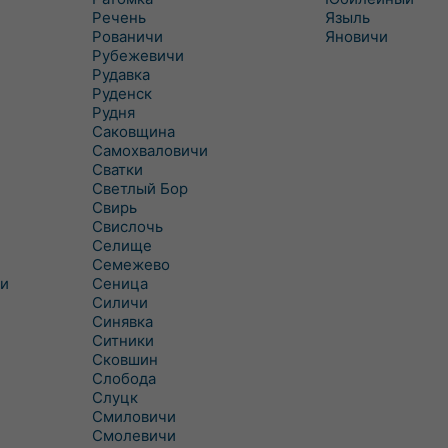
Речень
Языль
Рованичи
Яновичи
Рубежевичи
Рудавка
Руденск
Рудня
Саковщина
Самохваловичи
Сватки
Светлый Бор
Свирь
Свислочь
Селище
Семежево
и
Сеница
Силичи
Синявка
Ситники
Сковшин
Слобода
Слуцк
Смиловичи
Смолевичи