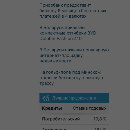
Приорбанк предоставит
бизнесу 6 месяцев бесплатных
платежей в 4 валютах
В Беларусь привезли
компактные хэтчбеки BYD
Dolphin Fashion 410
В Беларуси назвали популярную
интернет-площадку
недвижимости
На гольф-поле под Минском
открыли бесплатную лыжную
трассу
Лучшие предложения
Кредиты
Ставка годовых
Потребительский
10,8 %
Автокредит
16,1 %