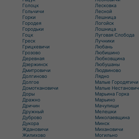
Голоцк
Лесковка
Гольчичи
Лесной
Горки
Лешница
Городея
Логойск
Городьки
Лошница
Гоцк
Луговая Слобода
Греск
Лучники
Грицкевичи
Любань
Грозово
Любишино
Деревная
Любковщина
Дзержинск
Любушаны
Дмитровичи
Людвиново
Долгиново
Лядно
Долгое
Малые Городятичи
Домоткановичи
Малые Нестанович
Доры
Марьина Горка
Дражно
Марьино
Дричин
Мачулищи
Дружный
Мелешки
Дуброво
Миколаевщина
Дукора
Минск
Ждановичи
Михановичи
Жилихово
Могильно