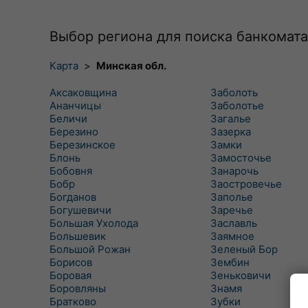
Выбор региона для поиска банкомата
Карта
>
Минская обл.
Аксаковщина
Заболоть
Ананчицы
Заболотье
Беличи
Загалье
Березино
Зазерка
Березинское
Замки
Блонь
Замосточье
Бобовня
Занарочь
Бобр
Заостровечье
Богданов
Заполье
Богушевичи
Заречье
Большая Ухолода
Заславль
Большевик
Заямное
Большой Рожан
Зеленый Бор
Борисов
Зембин
Боровая
Зеньковичи
Боровляны
Знамя
Братково
Зубки