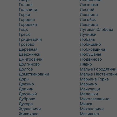
Голоцк
Лесковка
Гольчичи
Лесной
Горки
Лешница
Городея
Логойск
Городьки
Лошница
Гоцк
Луговая Слобода
Греск
Лучники
Грицкевичи
Любань
Грозово
Любишино
Деревная
Любковщина
Дзержинск
Любушаны
Дмитровичи
Людвиново
Долгиново
Лядно
Долгое
Малые Городятичи
Домоткановичи
Малые Нестанович
Доры
Марьина Горка
Дражно
Марьино
Дричин
Мачулищи
Дружный
Мелешки
Дуброво
Миколаевщина
Дукора
Минск
Ждановичи
Михановичи
Жилихово
Могильно