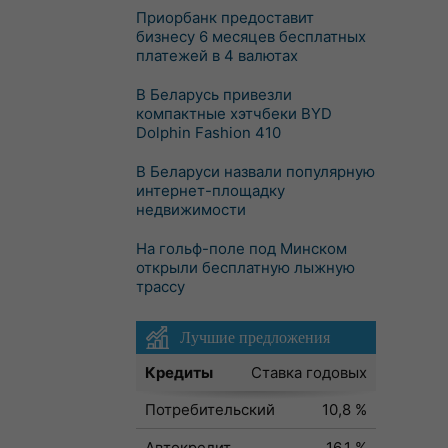
Приорбанк предоставит
бизнесу 6 месяцев бесплатных
платежей в 4 валютах
В Беларусь привезли
компактные хэтчбеки BYD
Dolphin Fashion 410
В Беларуси назвали популярную
интернет-площадку
недвижимости
На гольф-поле под Минском
открыли бесплатную лыжную
трассу
Лучшие предложения
Кредиты
Ставка годовых
Потребительский
10,8 %
Автокредит
16,1 %