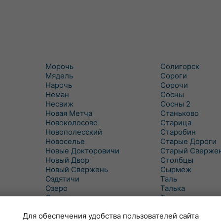
Морочь
Солигорск
Мядель
Сороги
Нарочь
Сорочи
Неман
Сосны
Несвиж
Сосны 2
Новая Метча
Станьково
Новоколосово
Старица
Новополесский
Старобин
Новоселье
Старые Дороги
Новые Докторовичи
Старый Сверже
Новый Двор
Столбцы
Новый Свержень
Сырмеж
Оздятичи
Таль
Озеро
Талька
Озерцо
Танежицы
Тимковичи
Околово
Для обеспечения удобства пользователей сайта
Октябрь
Турец-Бояры