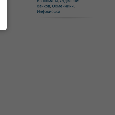
Банкоматы
,
Отделения
банков
,
Обменники
,
Инфокиоски