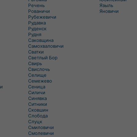
Речень
Языль
Рованичи
Яновичи
Рубежевичи
Рудавка
Руденск
Рудня
Саковщина
Самохваловичи
Сватки
Светлый Бор
Свирь
Свислочь
Селище
Семежево
и
Сеница
Силичи
Синявка
Ситники
Сковшин
Слобода
Слуцк
Смиловичи
Смолевичи