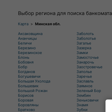
Выбор региона для поиска банкомата
Карта
>
Минская обл.
Аксаковщина
Заболоть
Ананчицы
Заболотье
Беличи
Загалье
Березино
Зазерка
Березинское
Замки
Блонь
Замосточье
Бобовня
Занарочь
Бобр
Заостровечье
Богданов
Заполье
Богушевичи
Заречье
Большая Ухолода
Заславль
Большевик
Заямное
Большой Рожан
Зеленый Бор
Борисов
Зембин
Боровая
Зеньковичи
Боровляны
Знамя
Братково
Зубки