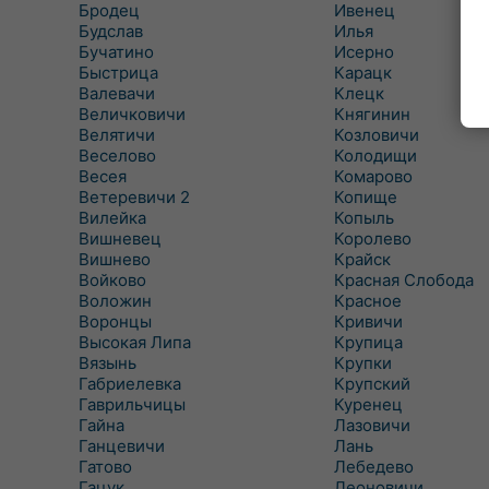
Бродец
Ивенец
Будслав
Илья
Бучатино
Исерно
Быстрица
Карацк
Валевачи
Клецк
Величковичи
Княгинин
Велятичи
Козловичи
Веселово
Колодищи
Весея
Комарово
Ветеревичи 2
Копище
Вилейка
Копыль
Вишневец
Королево
Вишнево
Крайск
Войково
Красная Слобода
Воложин
Красное
Воронцы
Кривичи
Высокая Липа
Крупица
Вязынь
Крупки
Габриелевка
Крупский
Гаврильчицы
Куренец
Гайна
Лазовичи
Ганцевичи
Лань
Гатово
Лебедево
Гацук
Леоновичи