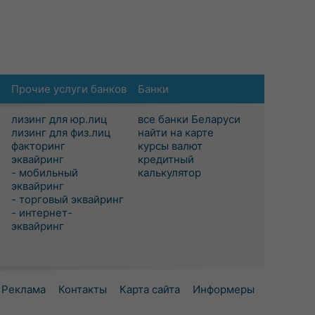
Прочие услуги банков
Банки
лизинг для юр.лиц
все банки Беларуси
лизинг для физ.лиц
найти на карте
факторинг
курсы валют
эквайринг
кредитный
- мобильный
калькулятор
эквайринг
- торговый эквайринг
- интернет-
эквайринг
Реклама
Контакты
Карта сайта
Информеры