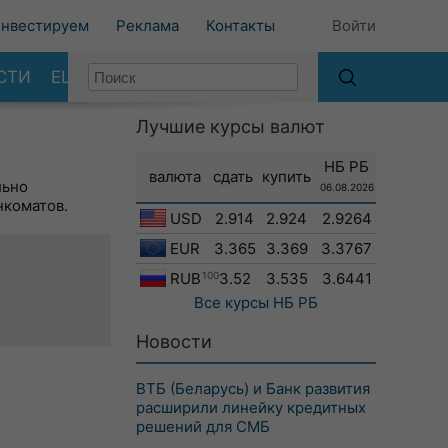
нвестируем
Реклама
Контакты
Войти
СТИ
ЕЩЕ
Лучшие курсы валют
НБ РБ
валюта
сдать
купить
льно
06.08.2026
нкоматов.
USD
2.914
2.924
2.9264
EUR
3.365
3.369
3.3767
RUB
100
3.52
3.535
3.6441
Все курсы
НБ РБ
Новости
ВТБ (Беларусь) и Банк развития
расширили линейку кредитных
решений для СМБ