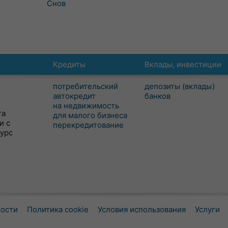
Снов
Кредиты
Вклады, инвестиции
потребительский
депозиты (вклады)
автокредит
банков
на недвижимость
та
для малого бизнеса
и с
перекредитование
сурс
ности
Политика cookie
Условия использования
Услуги