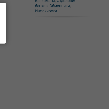
Банкоматы
,
Отделения
банков
,
Обменники
,
Инфокиоски