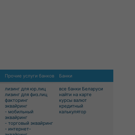
Прочие услуги банков
Банки
лизинг для юр.лиц
все банки Беларуси
лизинг для физ.лиц
найти на карте
факторинг
курсы валют
эквайринг
кредитный
- мобильный
калькулятор
эквайринг
- торговый эквайринг
- интернет-
эквайринг