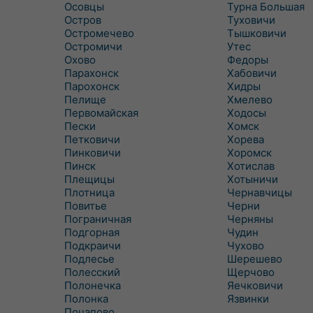
Осовцы
Турна Большая
Остров
Туховичи
Остромечево
Тышковичи
Остромичи
Утес
Охово
Федоры
Парахонск
Хабовичи
Парохонск
Хидры
Пелище
Хмелево
Первомайская
Ходосы
Пески
Хомск
Петковичи
Хорева
Пинковичи
Хоромск
Пинск
Хотислав
Плещицы
Хотыничи
Плотница
Чернавчицы
Повитье
Черни
Пограничная
Черняны
Подгорная
Чудин
Подкраичи
Чухово
Подлесье
Шерешево
Полесский
Щерчово
Полонечка
Яечковичи
Полонка
Язвинки
Почапово