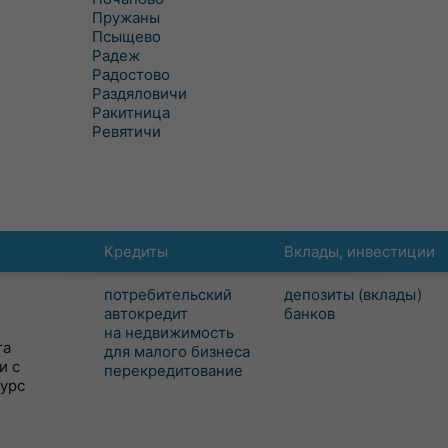
Пружаны
Псыщево
Радеж
Радостово
Раздяловичи
Ракитница
Ревятичи
Кредиты
Вклады, инвестиции
потребительский
депозиты (вклады)
автокредит
банков
на недвижимость
та
для малого бизнеса
и с
перекредитование
сурс