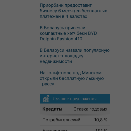
Приорбанк предоставит
бизнесу 6 месяцев бесплатных
платежей в 4 валютах
В Беларусь привезли
компактные хэтчбеки BYD
Dolphin Fashion 410
В Беларуси назвали популярную
интернет-площадку
недвижимости
На гольф-поле под Минском
открыли бесплатную лыжную
трассу
Лучшие предложения
Кредиты
Ставка годовых
Потребительский
10,8 %
Автокредит
16,1 %