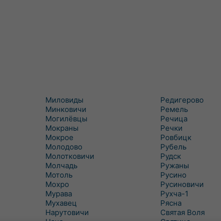
Миловиды
Редигерово
Минковичи
Ремель
Могилёвцы
Речица
Мокраны
Речки
Мокрое
Ровбицк
Молодово
Рубель
Молотковичи
Рудск
Молчадь
Ружаны
Мотоль
Русино
Мохро
Русиновичи
Мурава
Рухча-1
Мухавец
Рясна
Нарутовичи
Святая Воля