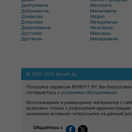
Дмитровичи
Малорита
Добромысль
Мальковичи
Доманово
Медно
Домачево
Междулесье
Доропеевичи
Межлесье
Достоево
Мерчицы
Дрогичин
Микашевичи
© 2007-2026 Benefit.by
Пользуясь сервисом BENEFIT BY, Вы безусловно
соглашаетесь с
условиями обслуживания
.
Использование и размещение материалов с сай
возможно только с разрешения администрации 
указанием активной гиперссылки на данный ре
Общайтесь с