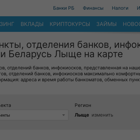
Банки РБ
Финансы
Налоги
И
ЗИНГ
ВКЛАДЫ
КРИПТОКУРСЫ
ЗАЙМЫ
НОВО
нкты, отделения банков, инфо
ки Беларусь Лыще на карте
в, отделений банков, инфокиосков, представленная на наше
тов, отделений банков, инфокиосков максимально комфортн
ормация: адреса и время работы банкоматов, обменных пунк
ъекта
Регион
Лыще
изменить