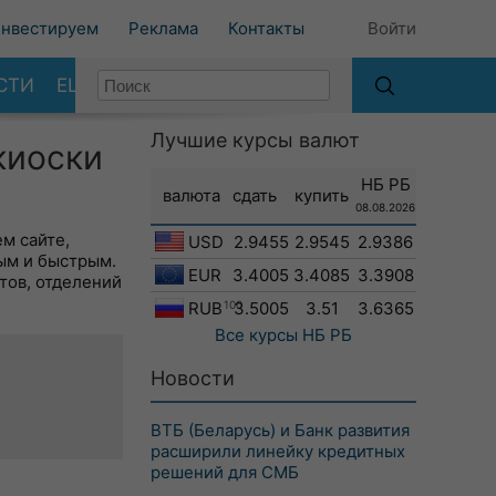
нвестируем
Реклама
Контакты
Войти
СТИ
ЕЩЕ
Лучшие курсы валют
киоски
НБ РБ
валюта
сдать
купить
08.08.2026
м сайте,
USD
2.9455
2.9545
2.9386
ым и быстрым.
EUR
3.4005
3.4085
3.3908
тов, отделений
RUB
100
3.5005
3.51
3.6365
Все курсы
НБ РБ
Новости
ВТБ (Беларусь) и Банк развития
расширили линейку кредитных
решений для СМБ