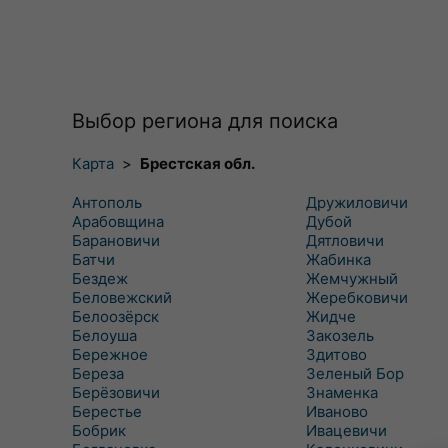
Выбор региона для поиска
Карта
>
Брестская обл.
Антополь
Дружиловичи
Арабовщина
Дубой
Барановичи
Дятловичи
Батчи
Жабинка
Бездеж
Жемчужный
Беловежский
Жеребковичи
Белоозёрск
Жидче
Белоуша
Закозель
Бережное
Здитово
Береза
Зеленый Бор
Берёзовичи
Знаменка
Берестье
Иваново
Бобрик
Ивацевичи