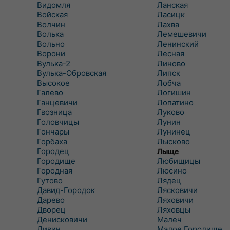
Видомля
Ланская
Войская
Ласицк
Волчин
Лахва
Волька
Лемешевичи
Вольно
Ленинский
Ворони
Лесная
Вулька-2
Линово
Вулька-Обровская
Липск
Высокое
Лобча
Галево
Логишин
Ганцевичи
Лопатино
Гвозница
Луково
Головчицы
Лунин
Гончары
Лунинец
Горбаха
Лысково
Городец
Лыще
Городище
Любищицы
Городная
Люсино
Гутово
Лядец
Давид-Городок
Лясковичи
Дарево
Ляховичи
Дворец
Ляховцы
Денисковичи
Малеч
Дивин
Малое Городище