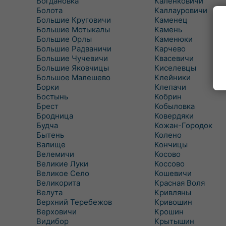
Богдановка
Каленковичи
Болота
Каллауровичи
Большие Круговичи
Каменец
Большие Мотыкалы
Камень
Большие Орлы
Каменюки
Большие Радваничи
Карчево
Большие Чучевичи
Квасевичи
Большие Яковчицы
Киселевцы
Большое Малешево
Клейники
Борки
Клепачи
Бостынь
Кобрин
Брест
Кобыловка
Бродница
Ковердяки
Будча
Кожан-Городок
Бытень
Колено
Валище
Кончицы
Велемичи
Косово
Великие Луки
Коссово
Великое Село
Кошевичи
Великорита
Красная Воля
Велута
Кривляны
Верхний Теребежов
Кривошин
Верховичи
Крошин
Видибор
Крытышин