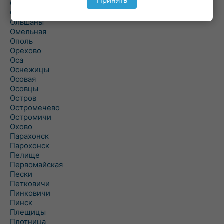
Принять
Ольманы
Ольпень
Ольшаны
Омельная
Ополь
Орехово
Оса
Оснежицы
Осовая
Осовцы
Остров
Остромечево
Остромичи
Охово
Парахонск
Парохонск
Пелище
Первомайская
Пески
Петковичи
Пинковичи
Пинск
Плещицы
Плотница