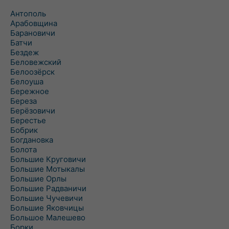
Антополь
Арабовщина
Барановичи
Батчи
Бездеж
Беловежский
Белоозёрск
Белоуша
Бережное
Береза
Берёзовичи
Берестье
Бобрик
Богдановка
Болота
Большие Круговичи
Большие Мотыкалы
Большие Орлы
Большие Радваничи
Большие Чучевичи
Большие Яковчицы
Большое Малешево
Борки