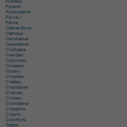
Ружаны
Русино
Русиновичи
Рухча-1
Рясна
Святая Воля
Святица
Сигневичи
Синкевичи
Слобудка
Снитово
Соколово
Сочивки
Сошно
Спорово
Стайки
Староволя
Стахово
Столин
Столовичи
Страдечь
Струга
Сухополь
Тевли