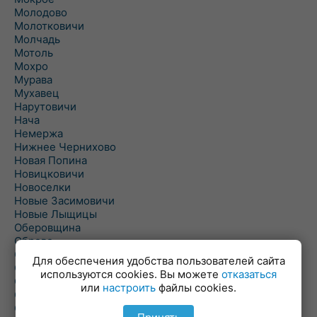
Молодово
Молотковичи
Молчадь
Мотоль
Мохро
Мурава
Мухавец
Нарутовичи
Нача
Немержа
Нижнее Чернихово
Новая Попина
Новицковичи
Новоселки
Новые Засимовичи
Новые Лыщицы
Оберовщина
Оброво
Огаревичи
Для обеспечения удобства пользователей сайта
Одрижин
используются cookies. Вы можете
отказаться
Оздамичи
или
настроить
файлы cookies.
Озяты
Олтуш