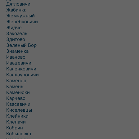
Дятловичи
Жабинка
Жемчужный
Жеребковичи
Жидче
Закозель
Здитово
Зеленый Бор
Знаменка
Иваново
Ивацевичи
Каленковичи
Каллауровичи
Каменец
Камень
Каменюки
Карчево
Квасевичи
Киселевцы
Клейники
Клепачи
Кобрин
Кобыловка