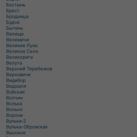
Бостынь
Брест
Бродница
Будча
Бытень
Валище
Велемичи
Великие Луки
Великое Село
Великорита
Велута
Верхний Теребежов
Верховичи
Видибор
Видомля
Войская
Волчин
Волька
Вольно
Ворони
Вулька-2
Вулька-Обровская
Высокое