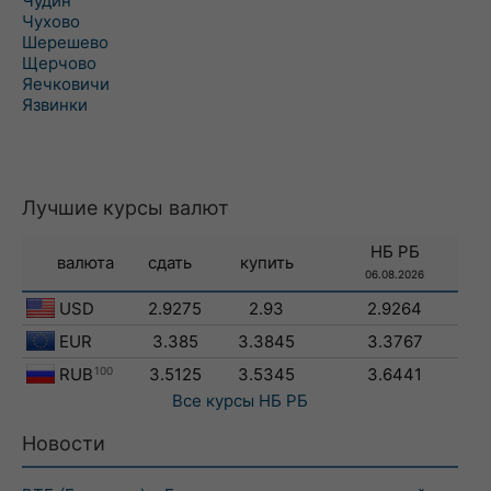
Чудин
Чухово
Шерешево
Щерчово
Яечковичи
Язвинки
Лучшие курсы валют
НБ РБ
валюта
сдать
купить
06.08.2026
USD
2.9275
2.93
2.9264
EUR
3.385
3.3845
3.3767
RUB
100
3.5125
3.5345
3.6441
Все курсы
НБ РБ
Новости