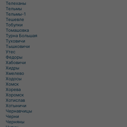
Телеханы
Тельмы
Тельмы-1
Тешевле
Тобулки
Томашовка
Турна Большая
Туховичи
Тышковичи
Утес
Федоры
Хабовичи
Хидры
Хмелево
Ходосы
Хомск
Хорева
Хоромск
Хотислав
Хотыничи
Чернавчицы
Черни
Черняны