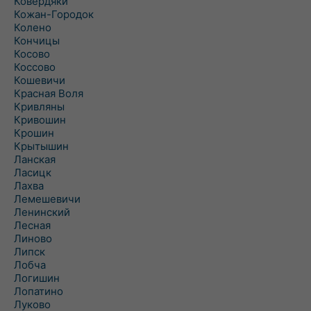
Ковердяки
Кожан-Городок
Колено
Кончицы
Косово
Коссово
Кошевичи
Красная Воля
Кривляны
Кривошин
Крошин
Крытышин
Ланская
Ласицк
Лахва
Лемешевичи
Ленинский
Лесная
Линово
Липск
Лобча
Логишин
Лопатино
Луково