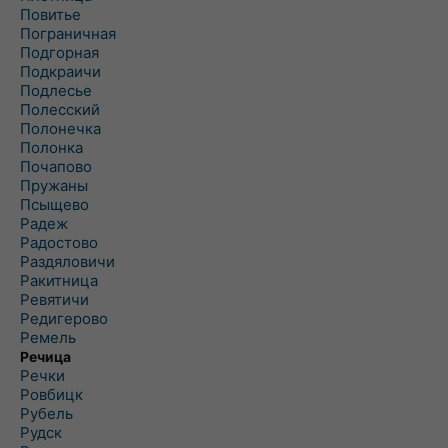
Повитье
Пограничная
Подгорная
Подкраичи
Подлесье
Полесский
Полонечка
Полонка
Почапово
Пружаны
Псыщево
Радеж
Радостово
Раздяловичи
Ракитница
Ревятичи
Редигерово
Ремель
Речица
Речки
Ровбицк
Рубель
Рудск