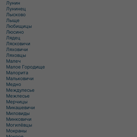
Лунин
Лунинец
Лысково
Лыще
Любищицы
Люсино
Лядец
Лясковичи
Ляховичи
Ляховцы
Малеч
Малое Городище
Малорита
Мальковичи
Медно
Междулесье
Межлесье
Мерчицы
Микашевичи
Миловиды
Минковичи
Могилёвцы
Мокраны
Мокрое