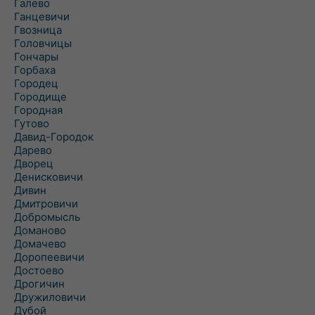
Галево
Ганцевичи
Гвозница
Головчицы
Гончары
Горбаха
Городец
Городище
Городная
Гутово
Давид-Городок
Дарево
Дворец
Денисковичи
Дивин
Дмитровичи
Добромысль
Доманово
Домачево
Доропеевичи
Достоево
Дрогичин
Дружиловичи
Дубой