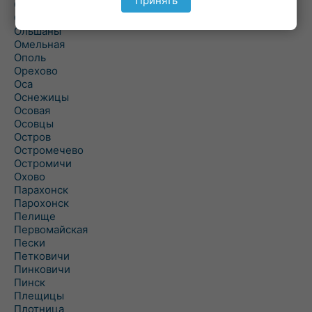
Принять
Ольманы
Ольпень
Ольшаны
Омельная
Ополь
Орехово
Оса
Оснежицы
Осовая
Осовцы
Остров
Остромечево
Остромичи
Охово
Парахонск
Парохонск
Пелище
Первомайская
Пески
Петковичи
Пинковичи
Пинск
Плещицы
Плотница