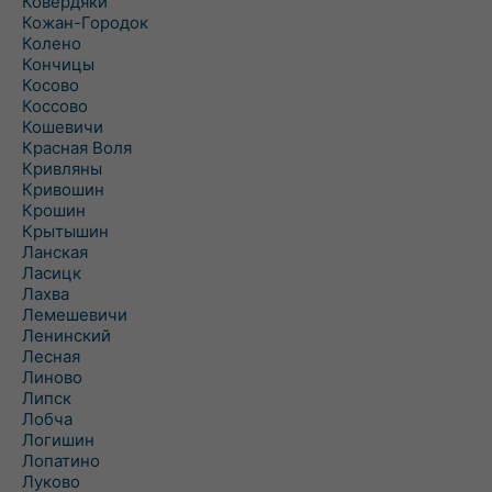
Ковердяки
Кожан-Городок
Колено
Кончицы
Косово
Коссово
Кошевичи
Красная Воля
Кривляны
Кривошин
Крошин
Крытышин
Ланская
Ласицк
Лахва
Лемешевичи
Ленинский
Лесная
Линово
Липск
Лобча
Логишин
Лопатино
Луково