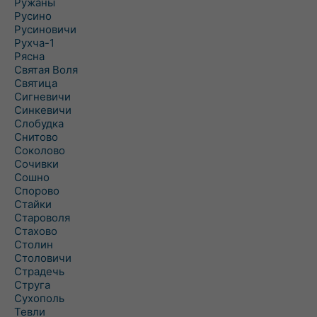
Ружаны
Русино
Русиновичи
Рухча-1
Рясна
Святая Воля
Святица
Сигневичи
Синкевичи
Слобудка
Снитово
Соколово
Сочивки
Сошно
Спорово
Стайки
Староволя
Стахово
Столин
Столовичи
Страдечь
Струга
Сухополь
Тевли