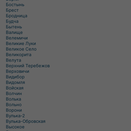
Бостынь
Брест
Бродница
Будча
Бытень
Валище
Велемичи
Великие Луки
Великое Село
Великорита
Велута
Верхний Теребежов
Верховичи
Видибор
Видомля
Войская
Волчин
Волька
Вольно
Ворони
Вулька-2
Вулька-Обровская
Высокое