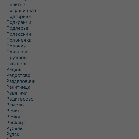
Повитье
Пограничная
Подгорная
Подкраичи
Подлесье
Полесский
Полонечка
Полонка
Почапово
Пружаны
Псыщево
Радеж
Радостово
Раздяловичи
Ракитница
Ревятичи
Редигерово
Ремель
Речица
Речки
Ровбицк
Рубель
Рудск