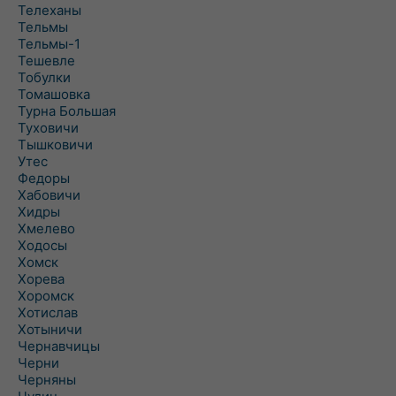
Телеханы
Тельмы
Тельмы-1
Тешевле
Тобулки
Томашовка
Турна Большая
Туховичи
Тышковичи
Утес
Федоры
Хабовичи
Хидры
Хмелево
Ходосы
Хомск
Хорева
Хоромск
Хотислав
Хотыничи
Чернавчицы
Черни
Черняны