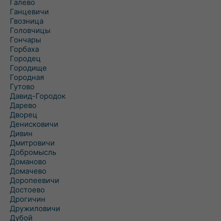
Галево
Ганцевичи
Гвозница
Головчицы
Гончары
Горбаха
Городец
Городище
Городная
Гутово
Давид-Городок
Дарево
Дворец
Денисковичи
Дивин
Дмитровичи
Добромысль
Доманово
Домачево
Доропеевичи
Достоево
Дрогичин
Дружиловичи
Дубой