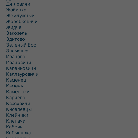
Дятловичи
Жабинка
Жемчужный
Жеребковичи
Жидче
Закозель
Здитово
Зеленый Бор
Знаменка
Иваново
Ивацевичи
Каленковичи
Каллауровичи
Каменец
Камень
Каменюки
Карчево
Квасевичи
Киселевцы
Клейники
Клепачи
Кобрин
Кобыловка