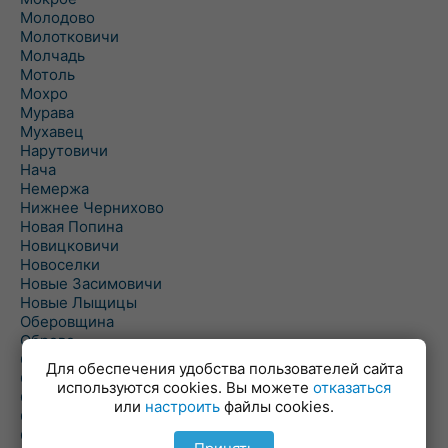
Молодово
Молотковичи
Молчадь
Мотоль
Мохро
Мурава
Мухавец
Нарутовичи
Нача
Немержа
Нижнее Чернихово
Новая Попина
Новицковичи
Новоселки
Новые Засимовичи
Новые Лыщицы
Оберовщина
Оброво
Огаревичи
Для обеспечения удобства пользователей сайта
Одрижин
используются cookies. Вы можете
отказаться
Оздамичи
или
настроить
файлы cookies.
Озяты
Олтуш