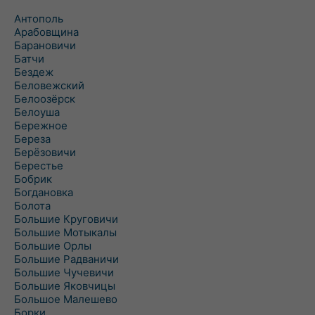
Антополь
Арабовщина
Барановичи
Батчи
Бездеж
Беловежский
Белоозёрск
Белоуша
Бережное
Береза
Берёзовичи
Берестье
Бобрик
Богдановка
Болота
Большие Круговичи
Большие Мотыкалы
Большие Орлы
Большие Радваничи
Большие Чучевичи
Большие Яковчицы
Большое Малешево
Борки