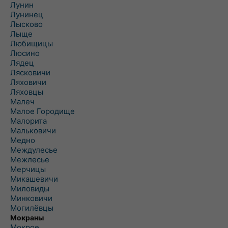
Лунин
Лунинец
Лысково
Лыще
Любищицы
Люсино
Лядец
Лясковичи
Ляховичи
Ляховцы
Малеч
Малое Городище
Малорита
Мальковичи
Медно
Междулесье
Межлесье
Мерчицы
Микашевичи
Миловиды
Минковичи
Могилёвцы
Мокраны
Мокрое