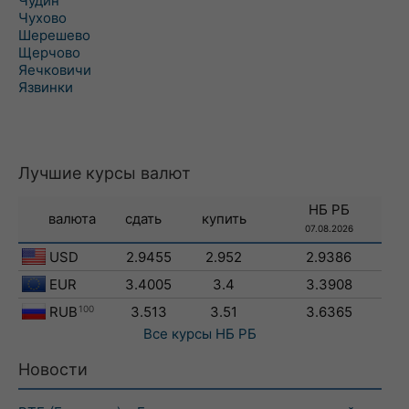
Чудин
Чухово
Шерешево
Щерчово
Яечковичи
Язвинки
Лучшие курсы валют
НБ РБ
валюта
сдать
купить
07.08.2026
USD
2.9455
2.952
2.9386
EUR
3.4005
3.4
3.3908
RUB
100
3.513
3.51
3.6365
Все курсы
НБ РБ
Новости