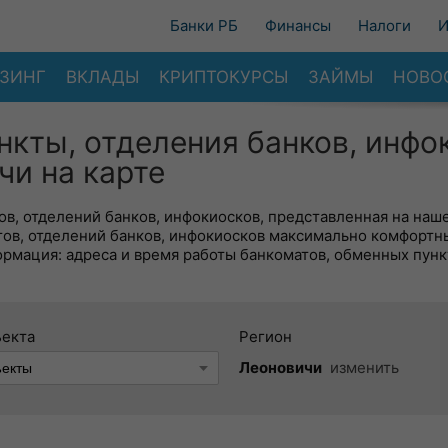
Банки РБ
Финансы
Налоги
И
ЗИНГ
ВКЛАДЫ
КРИПТОКУРСЫ
ЗАЙМЫ
НОВО
нкты, отделения банков, инфо
чи на карте
в, отделений банков, инфокиосков, представленная на наше
тов, отделений банков, инфокиосков максимально комфортн
ормация: адреса и время работы банкоматов, обменных пунк
ъекта
Регион
Леоновичи
изменить