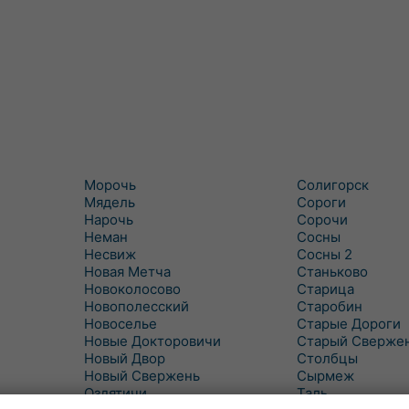
Морочь
Солигорск
Мядель
Сороги
Нарочь
Сорочи
Неман
Сосны
Несвиж
Сосны 2
Новая Метча
Станьково
Новоколосово
Старица
Новополесский
Старобин
Новоселье
Старые Дороги
Новые Докторовичи
Старый Сверже
Новый Двор
Столбцы
Новый Свержень
Сырмеж
Оздятичи
Таль