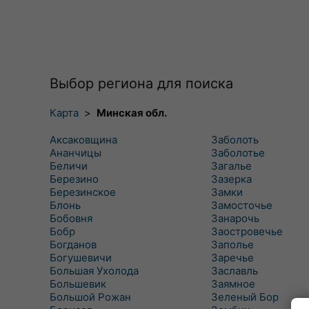
Выбор региона для поиска
Карта
>
Минская обл.
Аксаковщина
Заболоть
Ананчицы
Заболотье
Беличи
Загалье
Березино
Зазерка
Березинское
Замки
Блонь
Замосточье
Бобовня
Занарочь
Бобр
Заостровечье
Богданов
Заполье
Богушевичи
Заречье
Большая Ухолода
Заславль
Большевик
Заямное
Большой Рожан
Зеленый Бор