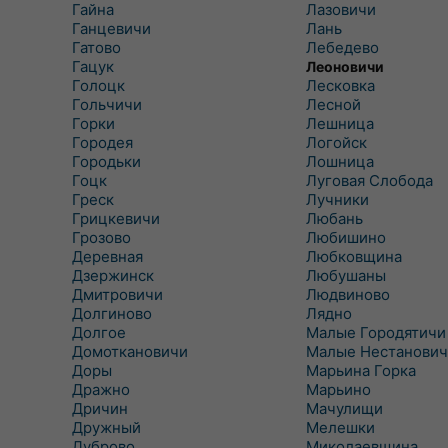
Гайна
Лазовичи
Ганцевичи
Лань
Гатово
Лебедево
Гацук
Леоновичи
Голоцк
Лесковка
Гольчичи
Лесной
Горки
Лешница
Городея
Логойск
Городьки
Лошница
Гоцк
Луговая Слобода
Греск
Лучники
Грицкевичи
Любань
Грозово
Любишино
Деревная
Любковщина
Дзержинск
Любушаны
Дмитровичи
Людвиново
Долгиново
Лядно
Долгое
Малые Городятичи
Домоткановичи
Малые Нестанович
Доры
Марьина Горка
Дражно
Марьино
Дричин
Мачулищи
Дружный
Мелешки
Дуброво
Миколаевщина