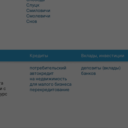
Слуцк
Смиловичи
Смолевичи
Снов
Кредиты
Вклады, инвестиции
потребительский
депозиты (вклады)
автокредит
банков
на недвижимость
та
для малого бизнеса
и с
перекредитование
сурс