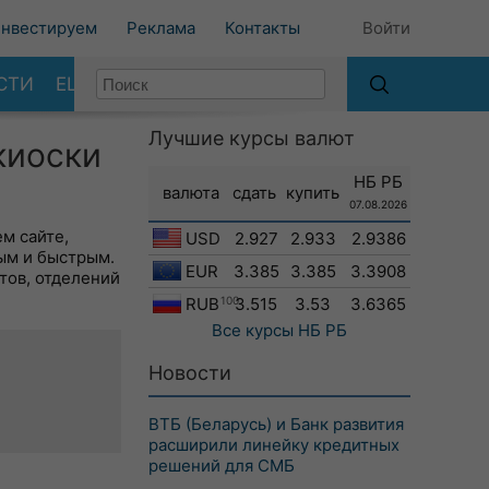
нвестируем
Реклама
Контакты
Войти
СТИ
ЕЩЕ
Лучшие курсы валют
киоски
НБ РБ
валюта
сдать
купить
07.08.2026
м сайте,
USD
2.927
2.933
2.9386
ым и быстрым.
EUR
3.385
3.385
3.3908
тов, отделений
RUB
100
3.515
3.53
3.6365
Все курсы
НБ РБ
Новости
ВТБ (Беларусь) и Банк развития
расширили линейку кредитных
решений для СМБ