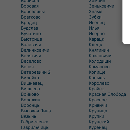
Борисов
Зембин
Боровая
Зеньковичи
Боровляны
Знамя
Братково
Зубки
Бродец
Ивенец
Будслав
Илья
Бучатино
Исерно
Быстрица
Карацк
Валевачи
Клецк
Величковичи
Княгинин
Велятичи
Козловичи
Веселово
Колодищи
Весея
Комарово
Ветеревичи 2
Копище
Вилейка
Копыль
Вишневец
Королево
Вишнево
Крайск
Войково
Красная Слобода
Воложин
Красное
Воронцы
Кривичи
Высокая Липа
Крупица
Вязынь
Крупки
Габриелевка
Крупский
Гаврильчицы
Куренец