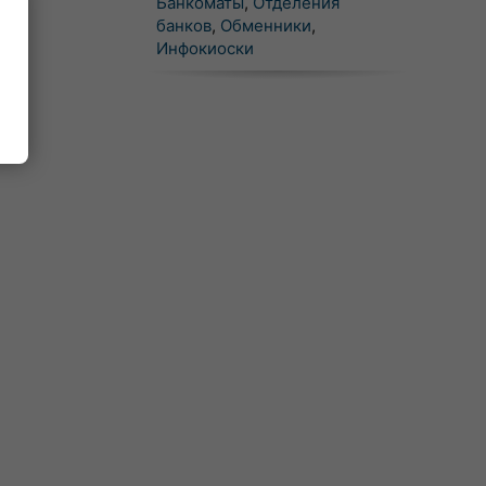
Банкоматы
,
Отделения
банков
,
Обменники
,
Инфокиоски