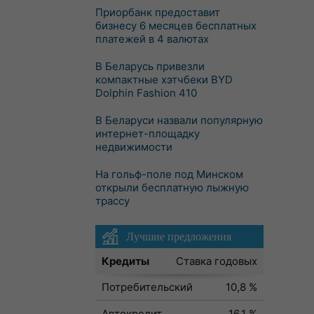
Приорбанк предоставит
бизнесу 6 месяцев бесплатных
платежей в 4 валютах
В Беларусь привезли
компактные хэтчбеки BYD
Dolphin Fashion 410
В Беларуси назвали популярную
интернет-площадку
недвижимости
На гольф-поле под Минском
открыли бесплатную лыжную
трассу
Лучшие предложения
Кредиты
Ставка годовых
Потребительский
10,8 %
Автокредит
16,1 %