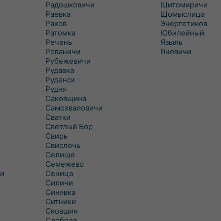
Радошковичи
Щитомиричи
Раевка
Щомыслица
Раков
Энергетиков
Ратомка
Юбилейный
Речень
Языль
Рованичи
Яновичи
Рубежевичи
Рудавка
Руденск
Рудня
Саковщина
Самохваловичи
Сватки
Светлый Бор
Свирь
Свислочь
Селище
Семежево
и
Сеница
Силичи
Синявка
Ситники
Сковшин
Слобода