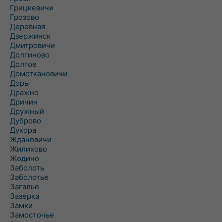
Грицкевичи
Грозово
Деревная
Дзержинск
Дмитровичи
Долгиново
Долгое
Домоткановичи
Доры
Дражно
Дричин
Дружный
Дуброво
Дукора
Ждановичи
Жилихово
Жодино
Заболоть
Заболотье
Загалье
Зазерка
Замки
Замосточье