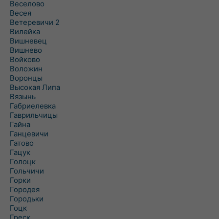
Веселово
Весея
Ветеревичи 2
Вилейка
Вишневец
Вишнево
Войково
Воложин
Воронцы
Высокая Липа
Вязынь
Габриелевка
Гаврильчицы
Гайна
Ганцевичи
Гатово
Гацук
Голоцк
Гольчичи
Горки
Городея
Городьки
Гоцк
Греск