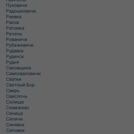
Пуховичи
Радошковичи
Раевка
Раков
Ратомка
Речень
Рованичи
Рубежевичи
Рудавка
Руденск
Рудня
Саковщина
Самохваловичи
Сватки
Светлый Бор
Свирь
Свислочь
Селище
Семежево
Сеница
Силичи
Синявка
Ситники