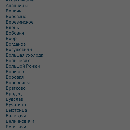
Ананчицы
Беличи
Березино
Березинское
Блонь
Бобовня
Бобр
Богданов
Богушевичи
Большая Ухолода
Большевик
Большой Рожан
Борисов
Боровая
Боровляны
Братково
Бродец
Будслав
Бучатино
Быстрица
Валевачи
Величковичи
Велятичи