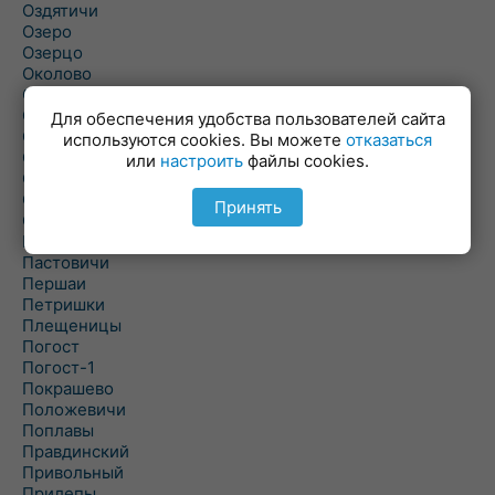
Оздятичи
Озеро
Озерцо
Околово
Октябрь
Октябрьский
Для обеспечения удобства пользователей сайта
Олехновичи
используются cookies. Вы можете
отказаться
Омговичи
или
настроить
файлы cookies.
Оношки
Осовец
Принять
Острошицкий Городок
Пасека
Пастовичи
Першаи
Петришки
Плещеницы
Погост
Погост-1
Покрашево
Положевичи
Поплавы
Правдинский
Привольный
Прилепы