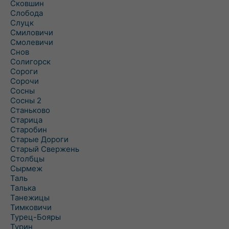
Сковшин
Слобода
Слуцк
Смиловичи
Смолевичи
Снов
Солигорск
Сороги
Сорочи
Сосны
Сосны 2
Станьково
Старица
Старобин
Старые Дороги
Старый Свержень
Столбцы
Сырмеж
Таль
Талька
Танежицы
Тимковичи
Турец-Бояры
Турин