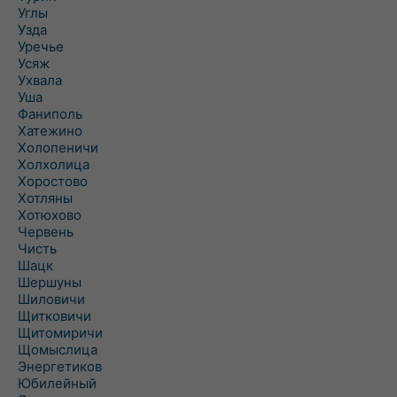
Углы
Узда
Уречье
Усяж
Ухвала
Уша
Фаниполь
Хатежино
Холопеничи
Холхолица
Хоростово
Хотляны
Хотюхово
Червень
Чисть
Шацк
Шершуны
Шиловичи
Щитковичи
Щитомиричи
Щомыслица
Энергетиков
Юбилейный