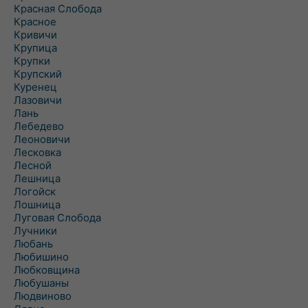
Красная Слобода
Красное
Кривичи
Крупица
Крупки
Крупский
Куренец
Лазовичи
Лань
Лебедево
Леоновичи
Лесковка
Лесной
Лешница
Логойск
Лошница
Луговая Слобода
Лучники
Любань
Любишино
Любковщина
Любушаны
Людвиново