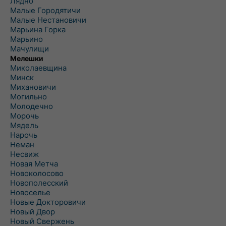
Лядно
Малые Городятичи
Малые Нестановичи
Марьина Горка
Марьино
Мачулищи
Мелешки
Миколаевщина
Минск
Михановичи
Могильно
Молодечно
Морочь
Мядель
Нарочь
Неман
Несвиж
Новая Метча
Новоколосово
Новополесский
Новоселье
Новые Докторовичи
Новый Двор
Новый Свержень