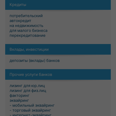
Кредиты
потребительский
автокредит
на недвижимость
для малого бизнеса
перекредитование
Вклады, инвестиции
депозиты (вклады) банков
Прочие услуги банков
лизинг для юр.лиц
лизинг для физ.лиц
факторинг
эквайринг
- мобильный эквайринг
- торговый эквайринг
- интернет-эквайринг