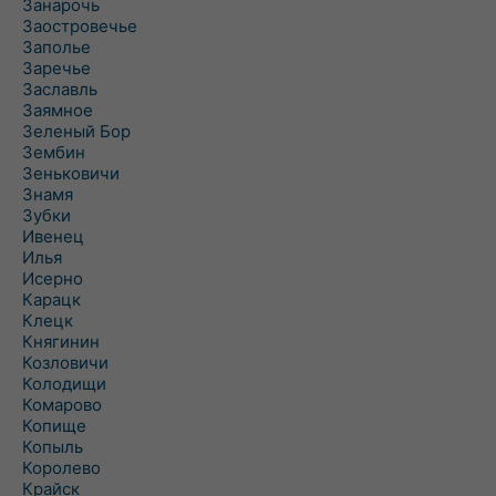
Занарочь
Заостровечье
Заполье
Заречье
Заславль
Заямное
Зеленый Бор
Зембин
Зеньковичи
Знамя
Зубки
Ивенец
Илья
Исерно
Карацк
Клецк
Княгинин
Козловичи
Колодищи
Комарово
Копище
Копыль
Королево
Крайск