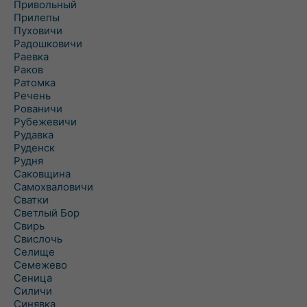
Привольный
Прилепы
Пуховичи
Радошковичи
Раевка
Раков
Ратомка
Речень
Рованичи
Рубежевичи
Рудавка
Руденск
Рудня
Саковщина
Самохваловичи
Сватки
Светлый Бор
Свирь
Свислочь
Селище
Семежево
Сеница
Силичи
Синявка