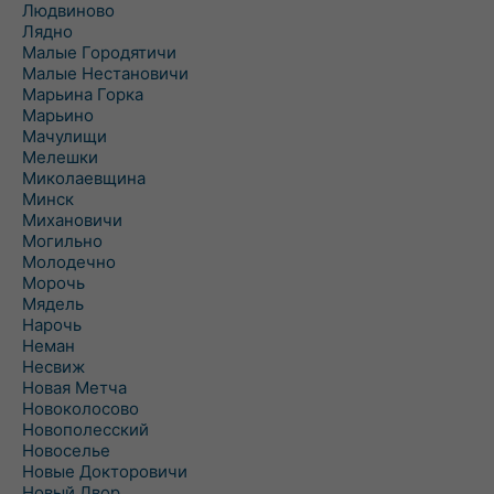
Людвиново
Лядно
Малые Городятичи
Малые Нестановичи
Марьина Горка
Марьино
Мачулищи
Мелешки
Миколаевщина
Минск
Михановичи
Могильно
Молодечно
Морочь
Мядель
Нарочь
Неман
Несвиж
Новая Метча
Новоколосово
Новополесский
Новоселье
Новые Докторовичи
Новый Двор