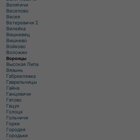
Велятичи
Веселово
Весея
Ветеревичи 2
Вилейка
Вишневец
Вишнево
Войково
Воложин
Воронцы
Высокая Липа
Вязынь
Габриелевка
Гаврильчицы
Гайна
Ганцевичи
Гатово
Гацук
Голоцк
Гольчичи
Горки
Городея
Городьки