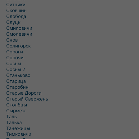
Ситники
Сковшин
Слобода
Слуцк
Смиловичи
Смолевичи
Снов
Солигорск
Сороги
Сорочи
Сосны
Сосны 2
Станьково
Старица
Старобин
Старые Дороги
Старый Свержень
Столбцы
Сырмеж
Таль
Талька
Танежицы
Тимковичи