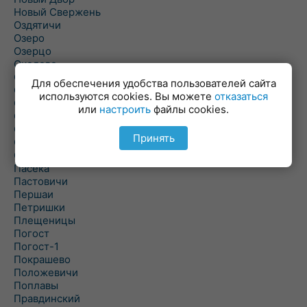
Новый Свержень
Оздятичи
Озеро
Озерцо
Околово
Октябрь
Для обеспечения удобства пользователей сайта
Октябрьский
используются cookies. Вы можете
отказаться
Олехновичи
или
настроить
файлы cookies.
Омговичи
Оношки
Принять
Осовец
Острошицкий Городок
Пасека
Пастовичи
Першаи
Петришки
Плещеницы
Погост
Погост-1
Покрашево
Положевичи
Поплавы
Правдинский