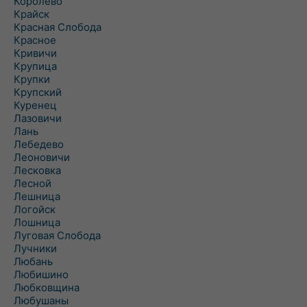
Королево
Крайск
Красная Слобода
Красное
Кривичи
Крупица
Крупки
Крупский
Куренец
Лазовичи
Лань
Лебедево
Леоновичи
Лесковка
Лесной
Лешница
Логойск
Лошница
Луговая Слобода
Лучники
Любань
Любишино
Любковщина
Любушаны