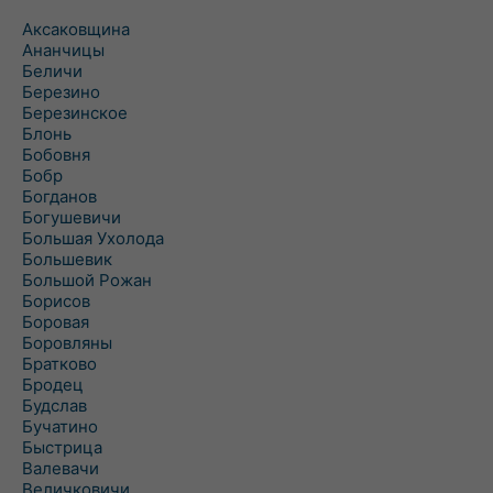
Аксаковщина
Ананчицы
Беличи
Березино
Березинское
Блонь
Бобовня
Бобр
Богданов
Богушевичи
Большая Ухолода
Большевик
Большой Рожан
Борисов
Боровая
Боровляны
Братково
Бродец
Будслав
Бучатино
Быстрица
Валевачи
Величковичи