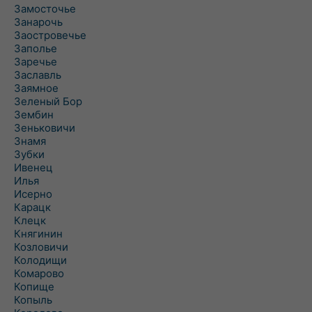
Замосточье
Занарочь
Заостровечье
Заполье
Заречье
Заславль
Заямное
Зеленый Бор
Зембин
Зеньковичи
Знамя
Зубки
Ивенец
Илья
Исерно
Карацк
Клецк
Княгинин
Козловичи
Колодищи
Комарово
Копище
Копыль