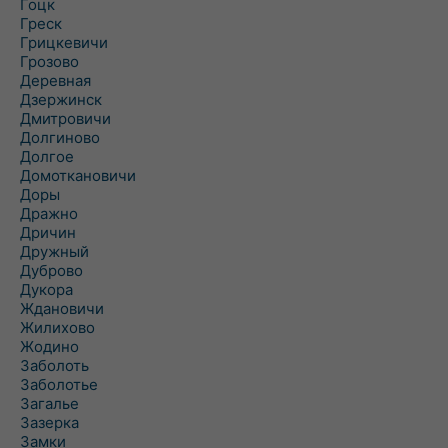
Гоцк
Греск
Грицкевичи
Грозово
Деревная
Дзержинск
Дмитровичи
Долгиново
Долгое
Домоткановичи
Доры
Дражно
Дричин
Дружный
Дуброво
Дукора
Ждановичи
Жилихово
Жодино
Заболоть
Заболотье
Загалье
Зазерка
Замки