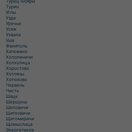
Турец-Бояры
Турин
Углы
Узда
Уречье
Усяж
Ухвала
Уша
Фаниполь
Хатежино
Холопеничи
Холхолица
Хоростово
Хотляны
Хотюхово
Червень
Чисть
Шацк
Шершуны
Шиловичи
Щитковичи
Щитомиричи
Щомыслица
Энергетиков