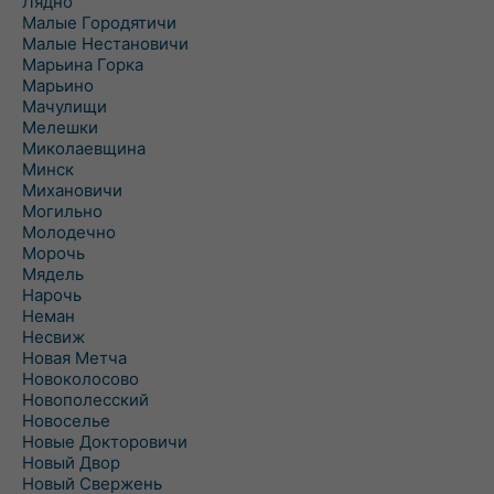
Лядно
Малые Городятичи
Малые Нестановичи
Марьина Горка
Марьино
Мачулищи
Мелешки
Миколаевщина
Минск
Михановичи
Могильно
Молодечно
Морочь
Мядель
Нарочь
Неман
Несвиж
Новая Метча
Новоколосово
Новополесский
Новоселье
Новые Докторовичи
Новый Двор
Новый Свержень