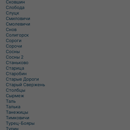
Сковшин
Слобода
Слуцк
Смиловичи
Смолевичи
Снов
Солигорск
Сороги
Сорочи
Сосны
Сосны 2
Станьково
Старица
Старобин
Старые Дороги
Старый Свержень
Столбцы
Сырмеж
Таль
Талька
Танежицы
Тимковичи
Турец-Бояры
Турин