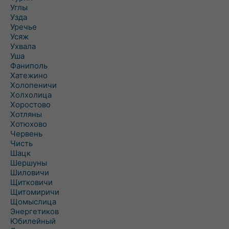
Углы
Узда
Уречье
Усяж
Ухвала
Уша
Фаниполь
Хатежино
Холопеничи
Холхолица
Хоростово
Хотляны
Хотюхово
Червень
Чисть
Шацк
Шершуны
Шиловичи
Щитковичи
Щитомиричи
Щомыслица
Энергетиков
Юбилейный