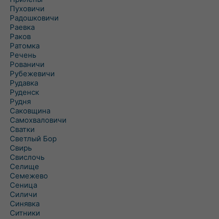
Пуховичи
Радошковичи
Раевка
Раков
Ратомка
Речень
Рованичи
Рубежевичи
Рудавка
Руденск
Рудня
Саковщина
Самохваловичи
Сватки
Светлый Бор
Свирь
Свислочь
Селище
Семежево
Сеница
Силичи
Синявка
Ситники