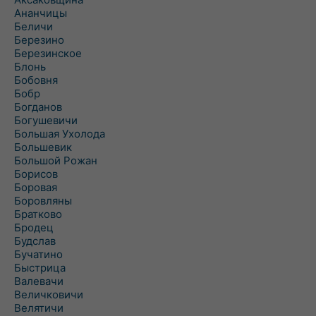
Ананчицы
Беличи
Березино
Березинское
Блонь
Бобовня
Бобр
Богданов
Богушевичи
Большая Ухолода
Большевик
Большой Рожан
Борисов
Боровая
Боровляны
Братково
Бродец
Будслав
Бучатино
Быстрица
Валевачи
Величковичи
Велятичи