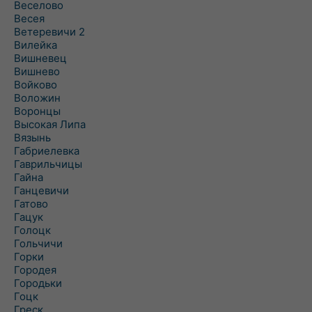
Веселово
Весея
Ветеревичи 2
Вилейка
Вишневец
Вишнево
Войково
Воложин
Воронцы
Высокая Липа
Вязынь
Габриелевка
Гаврильчицы
Гайна
Ганцевичи
Гатово
Гацук
Голоцк
Гольчичи
Горки
Городея
Городьки
Гоцк
Греск