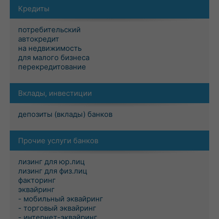
Кредиты
потребительский
автокредит
на недвижимость
для малого бизнеса
перекредитование
Вклады, инвестиции
депозиты (вклады) банков
Прочие услуги банков
лизинг для юр.лиц
лизинг для физ.лиц
факторинг
эквайринг
- мобильный эквайринг
- торговый эквайринг
- интернет-эквайринг