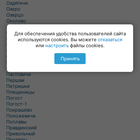
Оздятичи
Озеро
Озерцо
Околово
Октябрь
Октябрьский
Для обеспечения удобства пользователей сайта
Олехновичи
используются cookies. Вы можете
отказаться
Омговичи
или
настроить
файлы cookies.
Оношки
Осовец
Принять
Острошицкий Городок
Пасека
Пастовичи
Першаи
Петришки
Плещеницы
Погост
Погост-1
Покрашево
Положевичи
Поплавы
Правдинский
Привольный
Прилепы