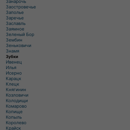
Занарочь
Заостровечье
Заполье
Заречье
Заславль
Заямное
Зеленый Бор
Зембин
Зеньковичи
Знамя
Зубки
Ивенец
Илья
Исерно
Карацк
Клецк
Княгинин
Козловичи
Колодищи
Комарово
Копище
Копыль
Королево
Крайск