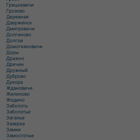
Грицкевичи
Грозово
Деревная
Дзержинск
Дмитровичи
Долгиново
Долгое
Домоткановичи
Доры
Дражно
Дричин
Дружный
Дуброво
Дукора
Ждановичи
Жилихово
Жодино
Заболоть
Заболотье
Загалье
Зазерка
Замки
Замосточье