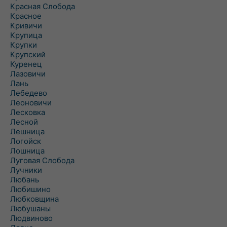
Красная Слобода
Красное
Кривичи
Крупица
Крупки
Крупский
Куренец
Лазовичи
Лань
Лебедево
Леоновичи
Лесковка
Лесной
Лешница
Логойск
Лошница
Луговая Слобода
Лучники
Любань
Любишино
Любковщина
Любушаны
Людвиново