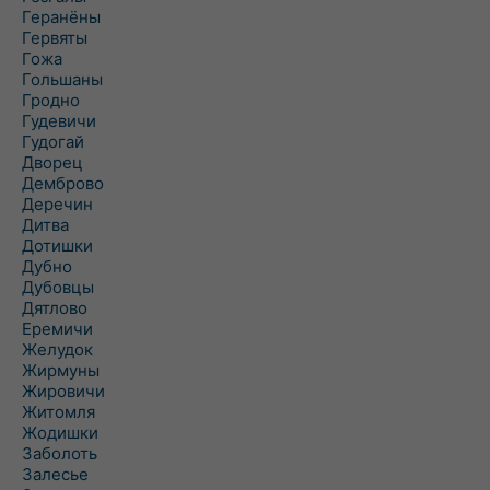
Геранёны
Гервяты
Гожа
Гольшаны
Гродно
Гудевичи
Гудогай
Дворец
Демброво
Деречин
Дитва
Дотишки
Дубно
Дубовцы
Дятлово
Еремичи
Желудок
Жирмуны
Жировичи
Житомля
Жодишки
Заболоть
Залесье