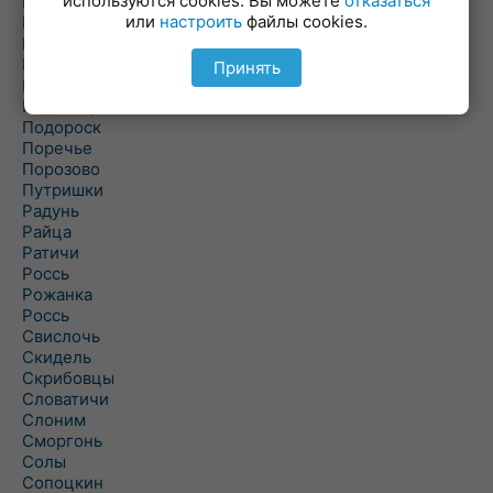
используются cookies. Вы можете
отказаться
Пески
или
настроить
файлы cookies.
Петревичи
Погородно
Пограничный
Принять
Подлабенье
Подольцы
Подороск
Поречье
Порозово
Путришки
Радунь
Райца
Ратичи
Роcсь
Рожанка
Россь
Свислочь
Скидель
Скрибовцы
Словатичи
Слоним
Сморгонь
Солы
Сопоцкин