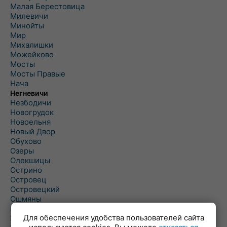
Малая Берестовица
Милевичи
Минойты
Мир
Михалишки
Можейково
Мосты
Мосты Правые
Нача
Негневичи
Незбодичи
Новогрудок
Новоельня
Новый Двор
Обухово
Озеры
Олекшицы
Острино
Островец
Островецкий
Ошмяны
Первомайская
Для обеспечения удобства пользователей сайта
Первомайский