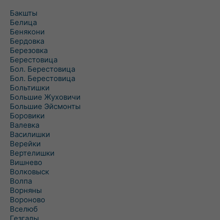
Бакшты
Белица
Бенякони
Бердовка
Березовка
Берестовица
Бол. Берестовица
Бол. Берестовица
Больтишки
Большие Жуховичи
Большие Эйсмонты
Боровики
Валевка
Василишки
Верейки
Вертелишки
Вишнево
Волковыск
Волпа
Ворняны
Вороново
Вселюб
Гезгалы