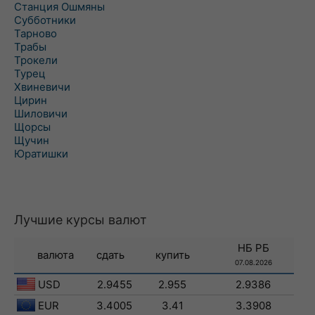
Станция Ошмяны
Субботники
Тарново
Трабы
Трокели
Турец
Хвиневичи
Цирин
Шиловичи
Щорсы
Щучин
Юратишки
Лучшие курсы валют
НБ РБ
валюта
сдать
купить
07.08.2026
USD
2.9455
2.955
2.9386
EUR
3.4005
3.41
3.3908