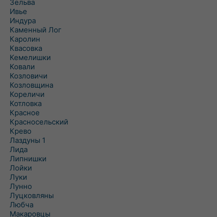
Зельва
Ивье
Индура
Каменный Лог
Каролин
Квасовка
Кемелишки
Ковали
Козловичи
Козловщина
Кореличи
Котловка
Красное
Красносельский
Крево
Лаздуны 1
Лида
Липнишки
Лойки
Луки
Лунно
Луцковляны
Любча
Макаровцы