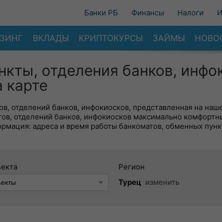
Банки РБ
Финансы
Налоги
И
ЗИНГ
ВКЛАДЫ
КРИПТОКУРСЫ
ЗАЙМЫ
НОВО
нкты, отделения банков, инфо
 карте
в, отделений банков, инфокиосков, представленная на наше
тов, отделений банков, инфокиосков максимально комфортн
ормация: адреса и время работы банкоматов, обменных пунк
ъекта
Регион
Турец
изменить