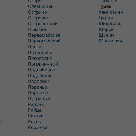
Озеры
Трокели
Олекшицы
Турец
Острино
Хвиневичи
Островец
Цирин
Островецкий
Шиловичи
Ошмяны
Щорсы
Первомайская
Щучин
Первомайский
Юратишки
Пески
Петревичи
Погородно
Пограничный
Подлабенье
Подольцы
Подороск
Поречье
Порозово
Путришки
Радунь
Райца
Ратичи
а
Роcсь
Рожанка