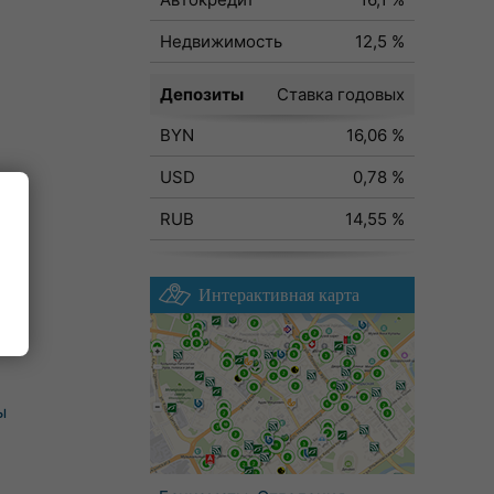
Недвижимость
12,5 %
Депозиты
Ставка годовых
BYN
16,06 %
USD
0,78 %
RUB
14,55 %
Интерактивная карта
ы