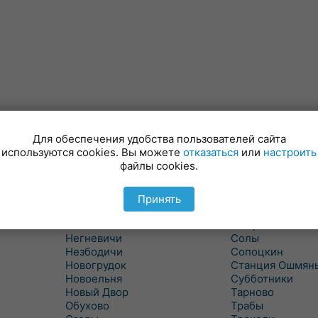
Для обеспечения удобства пользователей сайта
Минойты
Россь
используются cookies. Вы можете
отказаться
или
настроить
Мир
Свислочь
файлы cookies.
Михалишки
Скидель
Можейково
Скрибовцы
Мосты
Словатичи
Принять
Мосты Правые
Слоним
Нача
Сморгонь
Негневичи
Солы
Незбодичи
Сопоцкин
Новогрудок
Станция Ошмян
Новоельня
Субботники
Новый Двор
Тарново
Обухово
Трабы