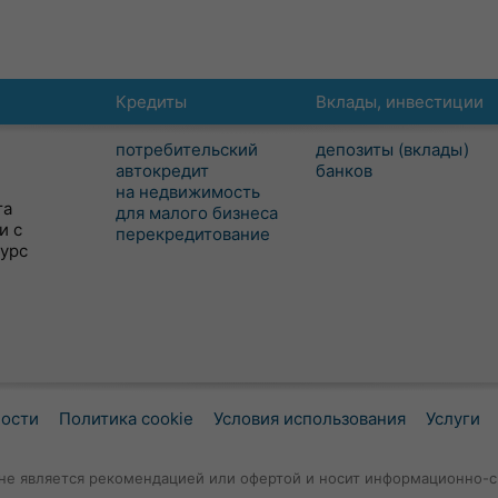
Кредиты
Вклады, инвестиции
потребительский
депозиты (вклады)
автокредит
банков
на недвижимость
та
для малого бизнеса
и с
перекредитование
сурс
ности
Политика cookie
Условия использования
Услуги
не является рекомендацией или офертой и носит информационно-с