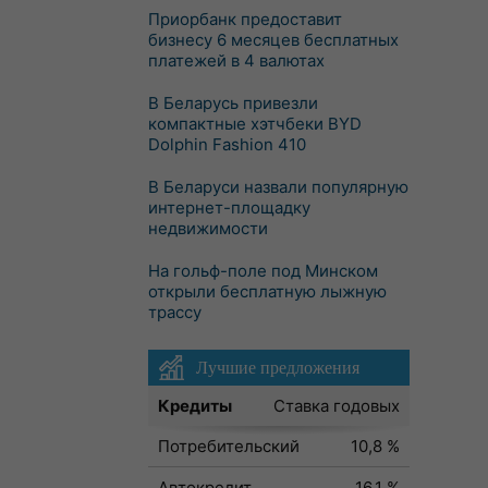
Приорбанк предоставит
бизнесу 6 месяцев бесплатных
платежей в 4 валютах
В Беларусь привезли
компактные хэтчбеки BYD
Dolphin Fashion 410
В Беларуси назвали популярную
интернет-площадку
недвижимости
На гольф-поле под Минском
открыли бесплатную лыжную
трассу
Лучшие предложения
Кредиты
Ставка годовых
Потребительский
10,8 %
Автокредит
16,1 %