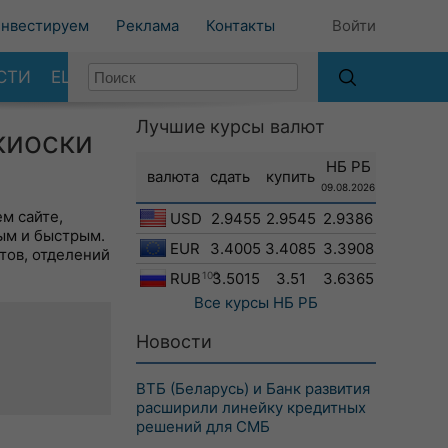
нвестируем
Реклама
Контакты
Войти
СТИ
ЕЩЕ
Лучшие курсы валют
киоски
НБ РБ
валюта
сдать
купить
09.08.2026
м сайте,
USD
2.9455
2.9545
2.9386
ым и быстрым.
EUR
3.4005
3.4085
3.3908
тов, отделений
RUB
100
3.5015
3.51
3.6365
Все курсы
НБ РБ
Новости
ВТБ (Беларусь) и Банк развития
расширили линейку кредитных
решений для СМБ