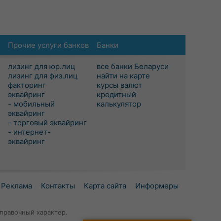
Прочие услуги банков
Банки
лизинг для юр.лиц
все банки Беларуси
лизинг для физ.лиц
найти на карте
факторинг
курсы валют
эквайринг
кредитный
- мобильный
калькулятор
эквайринг
- торговый эквайринг
- интернет-
эквайринг
Реклама
Контакты
Карта сайта
Информеры
правочный характер.