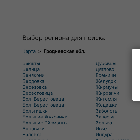
Выбор региона для поиска
Карта
>
Гродненская обл.
Бакшты
Дубовцы
Белица
Дятлово
Бенякони
Еремичи
Бердовка
Желудок
Березовка
Жирмуны
Берестовица
Жировичи
Бол. Берестовица
Житомля
Бол. Берестовица
Жодишки
Больтишки
Заболоть
Большие Жуховичи
Залесье
Большие Эйсмонты
Зельва
Боровики
Ивье
Валевка
Индура