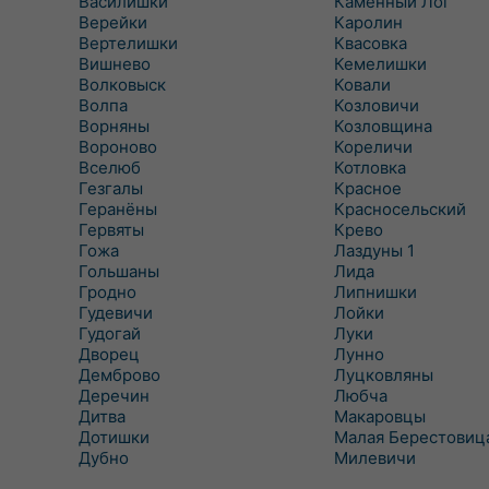
Василишки
Каменный Лог
Верейки
Каролин
Вертелишки
Квасовка
Вишнево
Кемелишки
Волковыск
Ковали
Волпа
Козловичи
Ворняны
Козловщина
Вороново
Кореличи
Вселюб
Котловка
Гезгалы
Красное
Геранёны
Красносельский
Гервяты
Крево
Гожа
Лаздуны 1
Гольшаны
Лида
Гродно
Липнишки
Гудевичи
Лойки
Гудогай
Луки
Дворец
Лунно
Демброво
Луцковляны
Деречин
Любча
Дитва
Макаровцы
Дотишки
Малая Берестовиц
Дубно
Милевичи