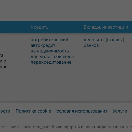
Кредиты
Вклады, инвестиции
потребительский
депозиты (вклады)
автокредит
банков
на недвижимость
та
для малого бизнеса
и с
перекредитование
сурс
ности
Политика cookie
Условия использования
Услуги
не является рекомендацией или офертой и носит информационно-с