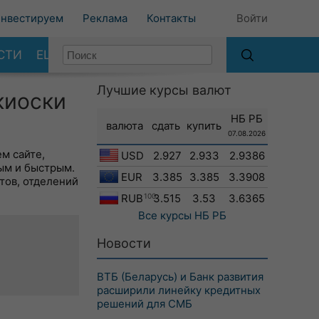
нвестируем
Реклама
Контакты
Войти
СТИ
ЕЩЕ
Лучшие курсы валют
киоски
НБ РБ
валюта
сдать
купить
07.08.2026
м сайте,
USD
2.927
2.933
2.9386
ым и быстрым.
EUR
3.385
3.385
3.3908
тов, отделений
RUB
100
3.515
3.53
3.6365
Все курсы
НБ РБ
Новости
ВТБ (Беларусь) и Банк развития
расширили линейку кредитных
решений для СМБ