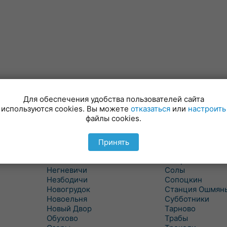
Для обеспечения удобства пользователей сайта
Минойты
Россь
используются cookies. Вы можете
отказаться
или
настроить
Мир
Свислочь
файлы cookies.
Михалишки
Скидель
Можейково
Скрибовцы
Мосты
Словатичи
Принять
Мосты Правые
Слоним
Нача
Сморгонь
Негневичи
Солы
Незбодичи
Сопоцкин
Новогрудок
Станция Ошмян
Новоельня
Субботники
Новый Двор
Тарново
Обухово
Трабы