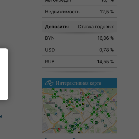
Недвижимость
12,5 %
Депозиты
Ставка годовых
BYN
16,06 %
USD
0,78 %
RUB
14,55 %
Интерактивная карта
ы