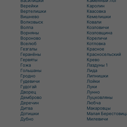
Василишки
Каменный Лог
Верейки
Каролин
Вертелишки
Квасовка
Вишнево
Кемелишки
Волковыск
Ковали
Волпа
Козловичи
Ворняны
Козловщина
Вороново
Кореличи
Вселюб
Котловка
Гезгалы
Красное
Геранёны
Красносельский
Гервяты
Крево
Гожа
Лаздуны 1
Гольшаны
Лида
Гродно
Липнишки
Гудевичи
Лойки
Гудогай
Луки
Дворец
Лунно
Демброво
Луцковляны
Деречин
Любча
Дитва
Макаровцы
Дотишки
Малая Берестовиц
Дубно
Милевичи