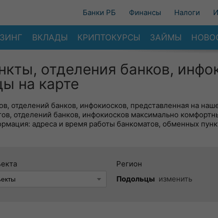
Банки РБ
Финансы
Налоги
И
ЗИНГ
ВКЛАДЫ
КРИПТОКУРСЫ
ЗАЙМЫ
НОВО
нкты, отделения банков, инфо
ы на карте
в, отделений банков, инфокиосков, представленная на наше
тов, отделений банков, инфокиосков максимально комфортн
ормация: адреса и время работы банкоматов, обменных пунк
ъекта
Регион
Подольцы
изменить