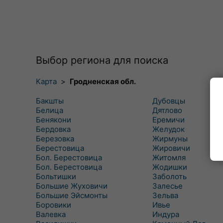
Выбор региона для поиска
Карта
>
Гродненская обл.
Бакшты
Дубовцы
Белица
Дятлово
Бенякони
Еремичи
Бердовка
Желудок
Березовка
Жирмуны
Берестовица
Жировичи
Бол. Берестовица
Житомля
Бол. Берестовица
Жодишки
Больтишки
Заболоть
Большие Жуховичи
Залесье
Большие Эйсмонты
Зельва
Боровики
Ивье
Валевка
Индура