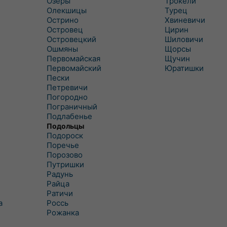
Озеры
Трокели
Олекшицы
Турец
Острино
Хвиневичи
Островец
Цирин
Островецкий
Шиловичи
Ошмяны
Щорсы
Первомайская
Щучин
Первомайский
Юратишки
Пески
Петревичи
Погородно
Пограничный
Подлабенье
Подольцы
Подороск
Поречье
Порозово
Путришки
Радунь
Райца
Ратичи
а
Роcсь
Рожанка