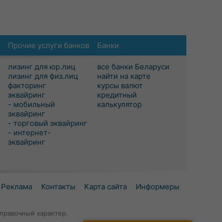
Прочие услуги банков
Банки
лизинг для юр.лиц
все банки Беларуси
лизинг для физ.лиц
найти на карте
факторинг
курсы валют
эквайринг
кредитный
- мобильный
калькулятор
эквайринг
- торговый эквайринг
- интернет-
эквайринг
Реклама
Контакты
Карта сайта
Информеры
правочный характер.