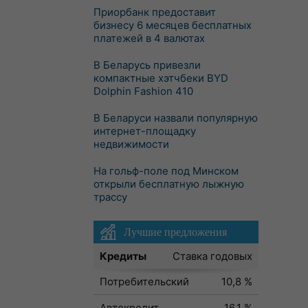
Приорбанк предоставит
бизнесу 6 месяцев бесплатных
платежей в 4 валютах
В Беларусь привезли
компактные хэтчбеки BYD
Dolphin Fashion 410
В Беларуси назвали популярную
интернет-площадку
недвижимости
На гольф-поле под Минском
открыли бесплатную лыжную
трассу
Лучшие предложения
Кредиты
Ставка годовых
Потребительский
10,8 %
Автокредит
16,1 %