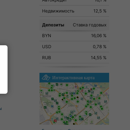
Недвижимость
12,5 %
Депозиты
Ставка годовых
BYN
16,06 %
USD
0,78 %
RUB
14,55 %
Интерактивная карта
ы