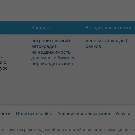
Кредиты
Вклады, инвестиции
потребительский
депозиты (вклады)
автокредит
банков
на недвижимость
та
для малого бизнеса
и с
перекредитование
сурс
ности
Политика cookie
Условия использования
Услуги
не является рекомендацией или офертой и носит информационно-с