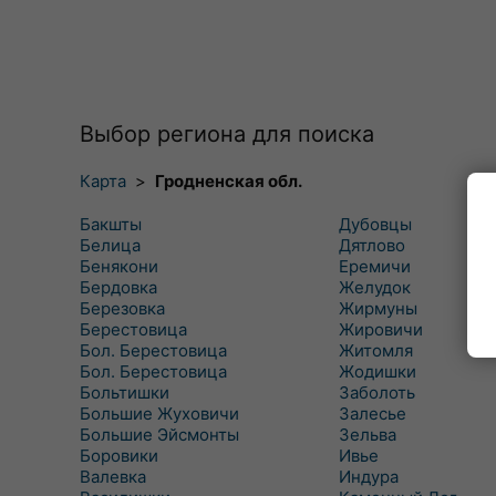
Выбор региона для поиска
Карта
>
Гродненская обл.
Бакшты
Дубовцы
Белица
Дятлово
Бенякони
Еремичи
Бердовка
Желудок
Березовка
Жирмуны
Берестовица
Жировичи
Бол. Берестовица
Житомля
Бол. Берестовица
Жодишки
Больтишки
Заболоть
Большие Жуховичи
Залесье
Большие Эйсмонты
Зельва
Боровики
Ивье
Валевка
Индура