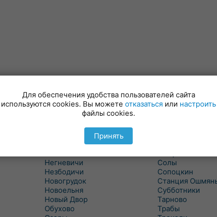
Для обеспечения удобства пользователей сайта
Минойты
Россь
используются cookies. Вы можете
отказаться
или
настроить
Мир
Свислочь
файлы cookies.
Михалишки
Скидель
Можейково
Скрибовцы
Мосты
Словатичи
Принять
Мосты Правые
Слоним
Нача
Сморгонь
Негневичи
Солы
Незбодичи
Сопоцкин
Новогрудок
Станция Ошмян
Новоельня
Субботники
Новый Двор
Тарново
Обухово
Трабы