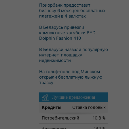
Приорбанк предоставит
бизнесу 6 месяцев бесплатных
платежей в 4 валютах
В Беларусь привезли
компактные хэтчбеки BYD
Dolphin Fashion 410
В Беларуси назвали популярную
интернет-площадку
недвижимости
На гольф-поле под Минском
открыли бесплатную лыжную
трассу
Лучшие предложения
Кредиты
Ставка годовых
Потребительский
10,8 %
Автокредит
16,1 %