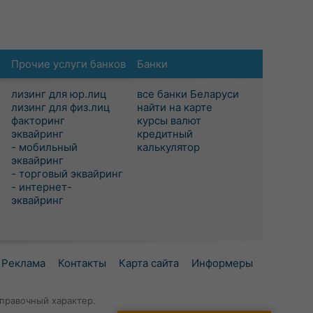
Прочие услуги банков
Банки
лизинг для юр.лиц
все банки Беларуси
лизинг для физ.лиц
найти на карте
факторинг
курсы валют
эквайринг
кредитный
- мобильный
калькулятор
эквайринг
- торговый эквайринг
- интернет-
эквайринг
Реклама
Контакты
Карта сайта
Информеры
правочный характер.