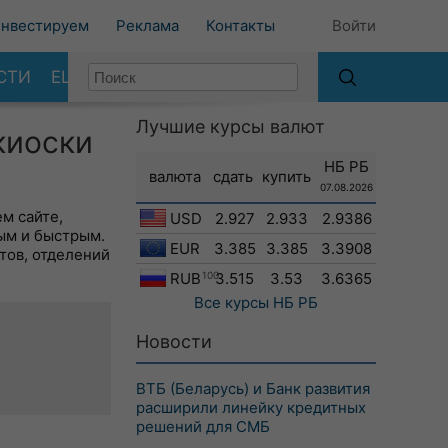
нвестируем
Реклама
Контакты
Войти
СТИ
ЕЩЕ
Лучшие курсы валют
киоски
НБ РБ
валюта
сдать
купить
07.08.2026
м сайте,
USD
2.927
2.933
2.9386
ым и быстрым.
EUR
3.385
3.385
3.3908
тов, отделений
RUB
100
3.515
3.53
3.6365
Все курсы
НБ РБ
Новости
ВТБ (Беларусь) и Банк развития
расширили линейку кредитных
решений для СМБ