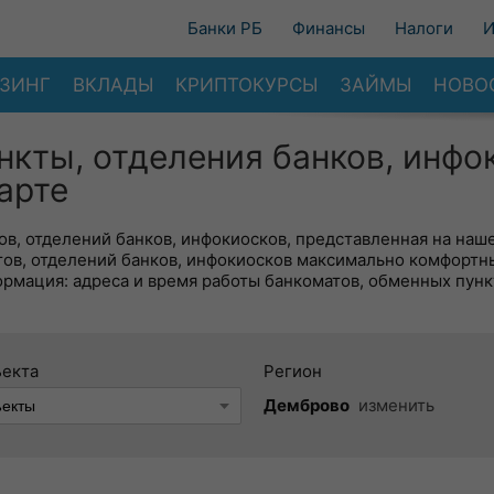
Банки РБ
Финансы
Налоги
И
ЗИНГ
ВКЛАДЫ
КРИПТОКУРСЫ
ЗАЙМЫ
НОВО
нкты, отделения банков, инфо
арте
в, отделений банков, инфокиосков, представленная на наше
тов, отделений банков, инфокиосков максимально комфортн
ормация: адреса и время работы банкоматов, обменных пунк
ъекта
Регион
Демброво
изменить