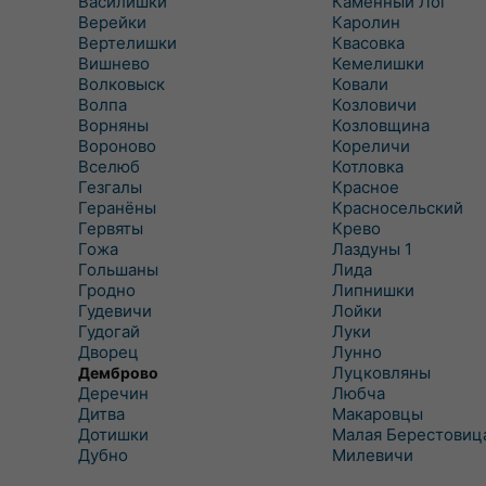
Василишки
Каменный Лог
Верейки
Каролин
Вертелишки
Квасовка
Вишнево
Кемелишки
Волковыск
Ковали
Волпа
Козловичи
Ворняны
Козловщина
Вороново
Кореличи
Вселюб
Котловка
Гезгалы
Красное
Геранёны
Красносельский
Гервяты
Крево
Гожа
Лаздуны 1
Гольшаны
Лида
Гродно
Липнишки
Гудевичи
Лойки
Гудогай
Луки
Дворец
Лунно
Луцковляны
Демброво
Деречин
Любча
Дитва
Макаровцы
Дотишки
Малая Берестовиц
Дубно
Милевичи