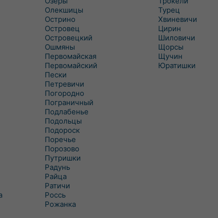
Озеры
Трокели
Олекшицы
Турец
Острино
Хвиневичи
Островец
Цирин
Островецкий
Шиловичи
Ошмяны
Щорсы
Первомайская
Щучин
Первомайский
Юратишки
Пески
Петревичи
Погородно
Пограничный
Подлабенье
Подольцы
Подороск
Поречье
Порозово
Путришки
Радунь
Райца
Ратичи
а
Роcсь
Рожанка