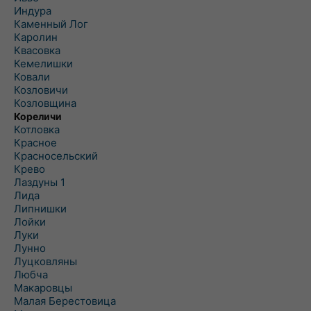
Индура
Каменный Лог
Каролин
Квасовка
Кемелишки
Ковали
Козловичи
Козловщина
Кореличи
Котловка
Красное
Красносельский
Крево
Лаздуны 1
Лида
Липнишки
Лойки
Луки
Лунно
Луцковляны
Любча
Макаровцы
Малая Берестовица