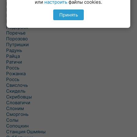
или
настроить
файлы cookies.
Погородно
Пограничный
Принять
Подлабенье
Подольцы
Подороск
Поречье
Порозово
Путришки
Радунь
Райца
Ратичи
Роcсь
Рожанка
Россь
Свислочь
Скидель
Скрибовцы
Словатичи
Слоним
Сморгонь
Солы
Сопоцкин
Станция Ошмяны