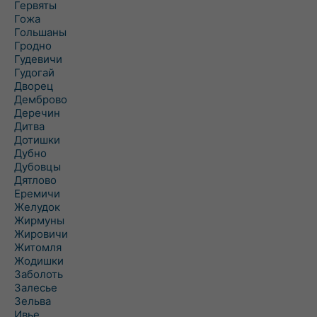
Гервяты
Гожа
Гольшаны
Гродно
Гудевичи
Гудогай
Дворец
Демброво
Деречин
Дитва
Дотишки
Дубно
Дубовцы
Дятлово
Еремичи
Желудок
Жирмуны
Жировичи
Житомля
Жодишки
Заболоть
Залесье
Зельва
Ивье