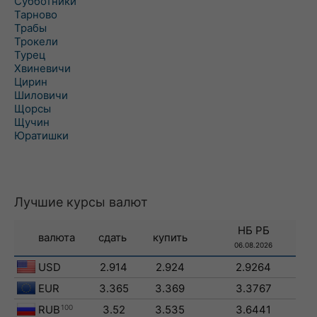
Субботники
Тарново
Трабы
Трокели
Турец
Хвиневичи
Цирин
Шиловичи
Щорсы
Щучин
Юратишки
Лучшие курсы валют
НБ РБ
валюта
сдать
купить
06.08.2026
USD
2.914
2.924
2.9264
EUR
3.365
3.369
3.3767
RUB
100
3.52
3.535
3.6441