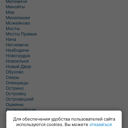
Милевичи
Минойты
Мир
Михалишки
Можейково
Мосты
Мосты Правые
Нача
Негневичи
Незбодичи
Новогрудок
Новоельня
Новый Двор
Обухово
Озеры
Олекшицы
Острино
Островец
Островецкий
Ошмяны
Первомайская
Первомайский
Для обеспечения удобства пользователей сайта
Пески
используются cookies. Вы можете
отказаться
Петревичи