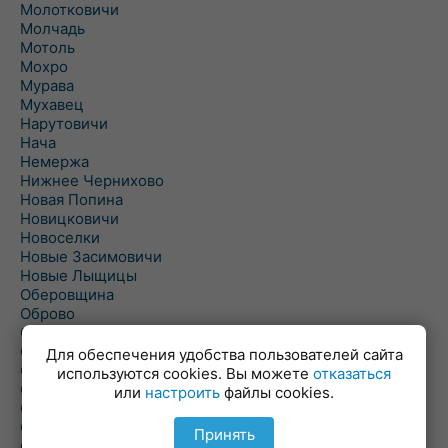
Молотковичи
Молчадь
Мотоль
Мохро
Мурава
Мухавец
Нарутовичи
Нача
Немержа
Нижнее Чернихово
Новая Попина
Новицковичи
Новоселки
Новые Засимовичи
Новые Лыщицы
Оберовщина
Оброво
Огаревичи
Одрижин
Для обеспечения удобства пользователей сайта
Оздамичи
используются cookies. Вы можете
отказаться
Озяты
или
настроить
файлы cookies.
Олтуш
Ольманы
Принять
Ольпень