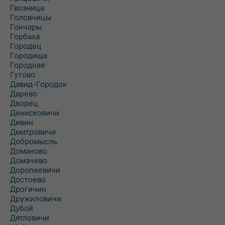
Гвозница
Головчицы
Гончары
Горбаха
Городец
Городище
Городная
Гутово
Давид-Городок
Дарево
Дворец
Денисковичи
Дивин
Дмитровичи
Добромысль
Доманово
Домачево
Доропеевичи
Достоево
Дрогичин
Дружиловичи
Дубой
Дятловичи