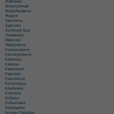
Жабинка
Жемчужный
Жеребковичи
Жидче
Закозель
Здитово
Зеленый Бор
Знаменка
Иваново
Ивацевичи
Каленковичи
Каллауровичи
Каменец
Камень
Каменюки
Карчево
Квасевичи
Киселевцы
Клейники
Клепачи
Кобрин
Кобыловка
Ковердяки
Кожан-Городок