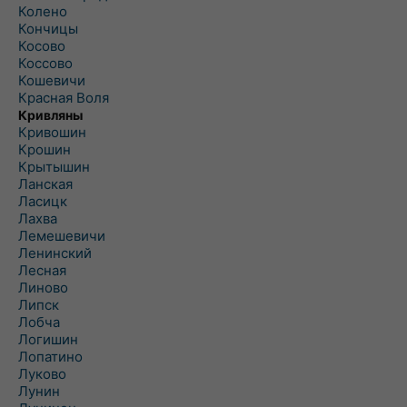
Колено
Кончицы
Косово
Коссово
Кошевичи
Красная Воля
Кривляны
Кривошин
Крошин
Крытышин
Ланская
Ласицк
Лахва
Лемешевичи
Ленинский
Лесная
Линово
Липск
Лобча
Логишин
Лопатино
Луково
Лунин