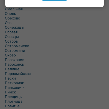
Ольшаны
Омельная
Ополь
Орехово
Оса
Оснежицы
Осовая
Осовцы
Остров
Остромечево
Остромичи
Охово
Парахонск
Парохонск
Пелище
Первомайская
Пески
Петковичи
Пинковичи
Пинск
Плещицы
Плотница
Повитье