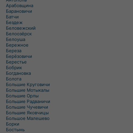
Арабовщина
Барановичи
Батчи
Бездеж
Беловежский
Белоозёрск
Белоуша
Бережное
Береза
Берёзовичи
Берестье
Бобрик
Богдановка
Болота
Большие Круговичи
Большие Мотыкалы
Большие Орлы
Большие Радваничи
Большие Чучевичи
Большие Яковчицы
Большое Малешево
Борки
Бостынь