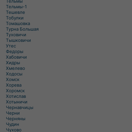
Тельмы
Тельмы-1
Тешевле
Тобулки
Томашовка
Турна Большая
Туховичи
Тышковичи
Утес
Федоры
Хабовичи
Хидры
Хмелево
Ходосы
Хомск
Хорева
Хоромск
Хотислав
Хотыничи
Чернавчицы
Черни
Черняны
Чудин
Чухово