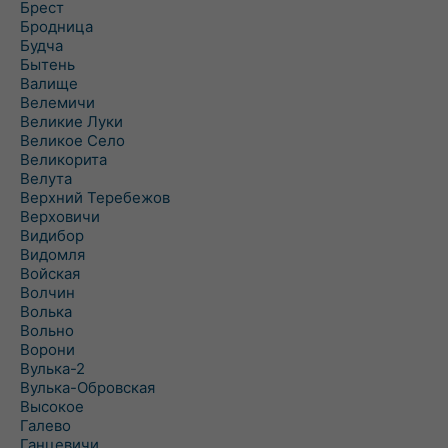
Брест
Бродница
Будча
Бытень
Валище
Велемичи
Великие Луки
Великое Село
Великорита
Велута
Верхний Теребежов
Верховичи
Видибор
Видомля
Войская
Волчин
Волька
Вольно
Ворони
Вулька-2
Вулька-Обровская
Высокое
Галево
Ганцевичи