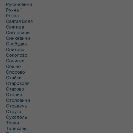
Русиновичи
Рухча-1
Рясна
Святая Воля
Святица
Сигневичи
Синкевичи
Слобудка
Снитово
Соколово
Сочивки
Сошно
Спорово
Стайки
Староволя
Стахово
Столин
Столовичи
Страдечь
Струга
Сухополь
Тевли
Телеханы