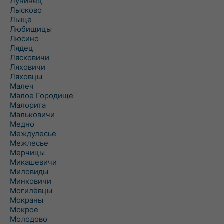
Лунинец
Лысково
Лыще
Любищицы
Люсино
Лядец
Лясковичи
Ляховичи
Ляховцы
Малеч
Малое Городище
Малорита
Мальковичи
Медно
Междулесье
Межлесье
Мерчицы
Микашевичи
Миловиды
Минковичи
Могилёвцы
Мокраны
Мокрое
Молодово