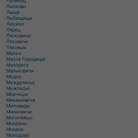
Лунинец
Лысково
Лыще
Любищицы
Люсино
Лядец
Лясковичи
Ляховичи
Ляховцы
Малеч
Малое Городище
Малорита
Мальковичи
Медно
Междулесье
Межлесье
Мерчицы
Микашевичи
Миловиды
Минковичи
Могилёвцы
Мокраны
Мокрое
Молодово