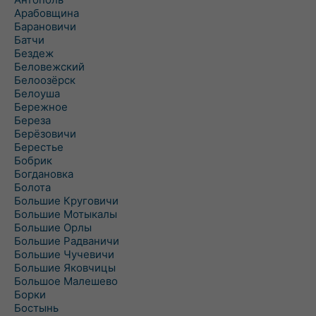
Арабовщина
Барановичи
Батчи
Бездеж
Беловежский
Белоозёрск
Белоуша
Бережное
Береза
Берёзовичи
Берестье
Бобрик
Богдановка
Болота
Большие Круговичи
Большие Мотыкалы
Большие Орлы
Большие Радваничи
Большие Чучевичи
Большие Яковчицы
Большое Малешево
Борки
Бостынь