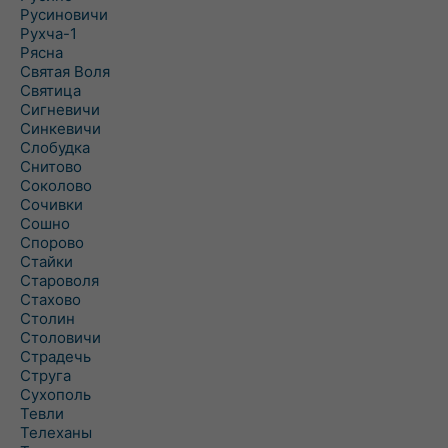
Русиновичи
Рухча-1
Рясна
Святая Воля
Святица
Сигневичи
Синкевичи
Слобудка
Снитово
Соколово
Сочивки
Сошно
Спорово
Стайки
Староволя
Стахово
Столин
Столовичи
Страдечь
Струга
Сухополь
Тевли
Телеханы