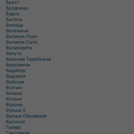
Брест
Бродница
Будча
Бытень
Валище
Велемичи
Великие Луки
Великое Село
Великорита
Велута
Верхний Теребежов
Верховичи
Видибор
Видомля
Войская
Волчин
Волька
Вольно
Ворони
Вулька-2
Вулька-Обровская
Высокое
Галево
Ганцевичи