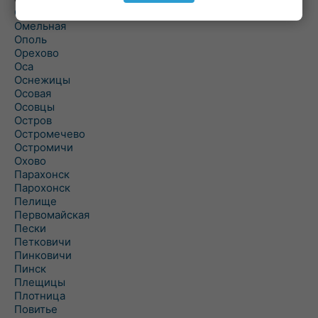
Ольшаны
Омельная
Ополь
Орехово
Оса
Оснежицы
Осовая
Осовцы
Остров
Остромечево
Остромичи
Охово
Парахонск
Парохонск
Пелище
Первомайская
Пески
Петковичи
Пинковичи
Пинск
Плещицы
Плотница
Повитье