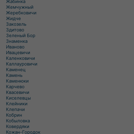
Жабинка
Жемчужный
Жеребковичи
Жидче
Закозель
Здитово
Зеленый Бор
Знаменка
Иваново
Ивацевичи
Каленковичи
Каллауровичи
Каменец
Камень
Каменюки
Карчево
Квасевичи
Киселевцы
Клейники
Клепачи
Кобрин
Кобыловка
Ковердяки
Кожан-Городок