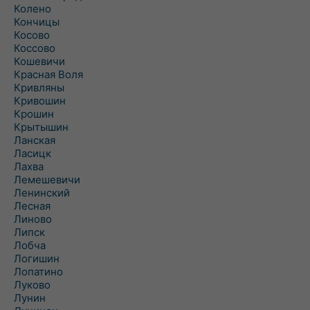
Колено
Кончицы
Косово
Коссово
Кошевичи
Красная Воля
Кривляны
Кривошин
Крошин
Крытышин
Ланская
Ласицк
Лахва
Лемешевичи
Ленинский
Лесная
Линово
Липск
Лобча
Логишин
Лопатино
Луково
Лунин