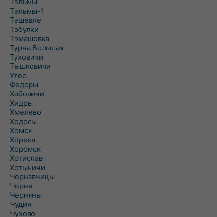
Тельмы
Тельмы-1
Тешевле
Тобулки
Томашовка
Турна Большая
Туховичи
Тышковичи
Утес
Федоры
Хабовичи
Хидры
Хмелево
Ходосы
Хомск
Хорева
Хоромск
Хотислав
Хотыничи
Чернавчицы
Черни
Черняны
Чудин
Чухово