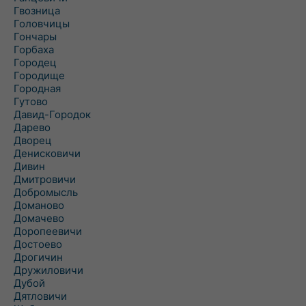
Гвозница
Головчицы
Гончары
Горбаха
Городец
Городище
Городная
Гутово
Давид-Городок
Дарево
Дворец
Денисковичи
Дивин
Дмитровичи
Добромысль
Доманово
Домачево
Доропеевичи
Достоево
Дрогичин
Дружиловичи
Дубой
Дятловичи