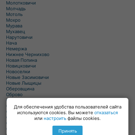
Молотковичи
Молчадь
Мотоль
Мохро
Мурава
Мухавец
Нарутовичи
Нача
Немержа
Нижнее Чернихово
Новая Попина
Новицковичи
Новоселки
Новые Засимовичи
Новые Лыщицы
Оберовщина
Оброво
Огаревичи
Одрижин
Для обеспечения удобства пользователей сайта
Оздамичи
используются cookies. Вы можете
отказаться
Озяты
или
настроить
файлы cookies.
Олтуш
Ольманы
Принять
Ольпень