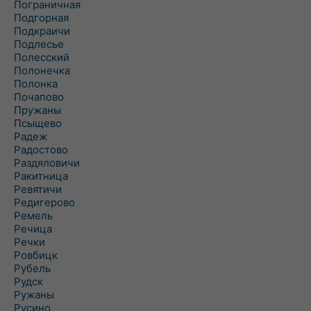
Пограничная
Подгорная
Подкраичи
Подлесье
Полесский
Полонечка
Полонка
Почапово
Пружаны
Псыщево
Радеж
Радостово
Раздяловичи
Ракитница
Ревятичи
Редигерово
Ремель
Речица
Речки
Ровбицк
Рубель
Рудск
Ружаны
Русино