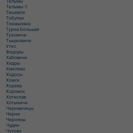
Тельмы
Тельмы-1
Тешевле
Тобулки
Томашовка
Турна Большая
Туховичи
Тышковичи
Утес
Федоры
Хабовичи
Хидры
Хмелево
Ходосы
Хомск
Хорева
Хоромск
Хотислав
Хотыничи
Чернавчицы
Черни
Черняны
Чудин
Чухово