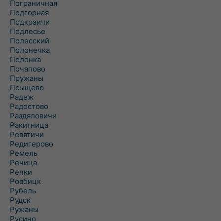
Пограничная
Подгорная
Подкраичи
Подлесье
Полесский
Полонечка
Полонка
Почапово
Пружаны
Псыщево
Радеж
Радостово
Раздяловичи
Ракитница
Ревятичи
Редигерово
Ремель
Речица
Речки
Ровбицк
Рубель
Рудск
Ружаны
Русино