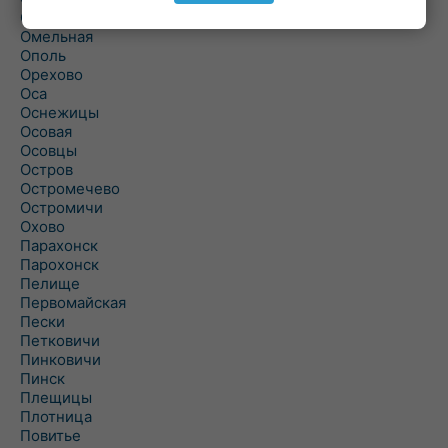
Ольшаны
Омельная
Ополь
Орехово
Оса
Оснежицы
Осовая
Осовцы
Остров
Остромечево
Остромичи
Охово
Парахонск
Парохонск
Пелище
Первомайская
Пески
Петковичи
Пинковичи
Пинск
Плещицы
Плотница
Повитье