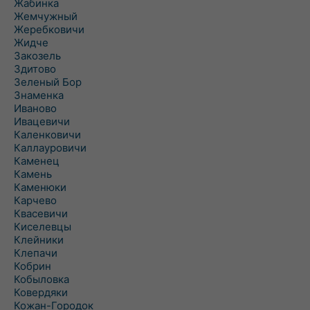
Жабинка
Жемчужный
Жеребковичи
Жидче
Закозель
Здитово
Зеленый Бор
Знаменка
Иваново
Ивацевичи
Каленковичи
Каллауровичи
Каменец
Камень
Каменюки
Карчево
Квасевичи
Киселевцы
Клейники
Клепачи
Кобрин
Кобыловка
Ковердяки
Кожан-Городок