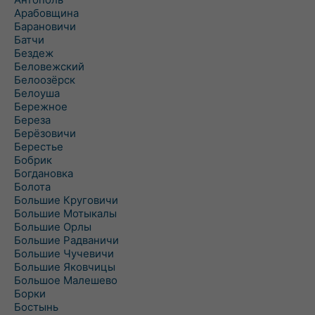
Арабовщина
Барановичи
Батчи
Бездеж
Беловежский
Белоозёрск
Белоуша
Бережное
Береза
Берёзовичи
Берестье
Бобрик
Богдановка
Болота
Большие Круговичи
Большие Мотыкалы
Большие Орлы
Большие Радваничи
Большие Чучевичи
Большие Яковчицы
Большое Малешево
Борки
Бостынь