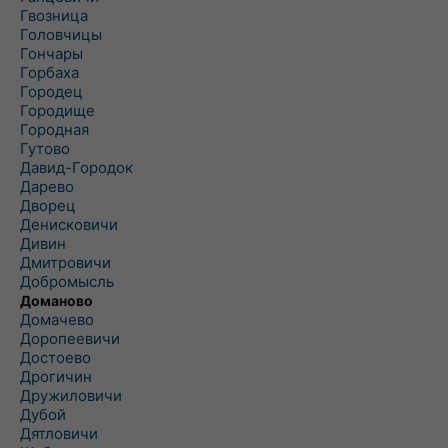
Гвозница
Головчицы
Гончары
Горбаха
Городец
Городище
Городная
Гутово
Давид-Городок
Дарево
Дворец
Денисковичи
Дивин
Дмитровичи
Добромысль
Доманово
Домачево
Доропеевичи
Достоево
Дрогичин
Дружиловичи
Дубой
Дятловичи