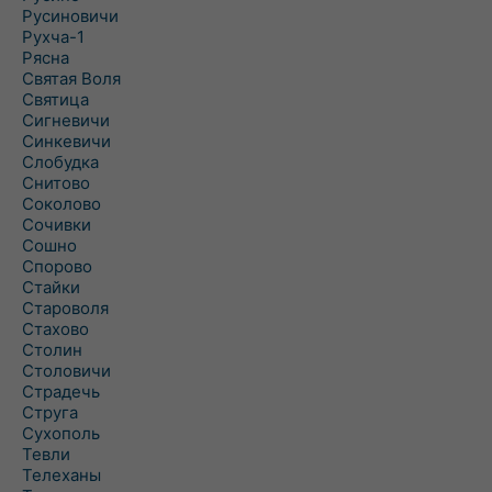
Русиновичи
Рухча-1
Рясна
Святая Воля
Святица
Сигневичи
Синкевичи
Слобудка
Снитово
Соколово
Сочивки
Сошно
Спорово
Стайки
Староволя
Стахово
Столин
Столовичи
Страдечь
Струга
Сухополь
Тевли
Телеханы