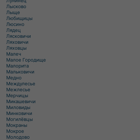
Лунинец
Лысково
Лыще
Любищицы
Люсино
Лядец
Лясковичи
Ляховичи
Ляховцы
Малеч
Малое Городище
Малорита
Мальковичи
Медно
Междулесье
Межлесье
Мерчицы
Микашевичи
Миловиды
Минковичи
Могилёвцы
Мокраны
Мокрое
Молодово