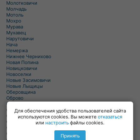
Молотковичи
Молчадь
Мотоль
Мохро
Мурава
Мухавец
Нарутовичи
Нача
Немержа
Нижнее Чернихово
Новая Попина
Новицковичи
Новоселки
Новые Засимовичи
Новые Лыщицы
Оберовщина
Оброво
Огаревичи
Одрижин
Для обеспечения удобства пользователей сайта
Оздамичи
используются cookies. Вы можете
отказаться
Озяты
или
настроить
файлы cookies.
Олтуш
Ольманы
Принять
Ольпень