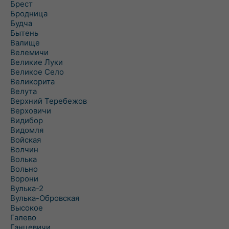
Брест
Бродница
Будча
Бытень
Валище
Велемичи
Великие Луки
Великое Село
Великорита
Велута
Верхний Теребежов
Верховичи
Видибор
Видомля
Войская
Волчин
Волька
Вольно
Ворони
Вулька-2
Вулька-Обровская
Высокое
Галево
Ганцевичи