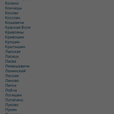
Колено
Кончицы
Косово
Коссово
Кошевичи
Красная Воля
Кривляны
Кривошин
Крошин
Крытышин
Ланская
Ласицк
Лахва
Лемешевичи
Ленинский
Лесная
Линово
Липск
Лобча
Логишин
Лопатино
Луково
Лунин