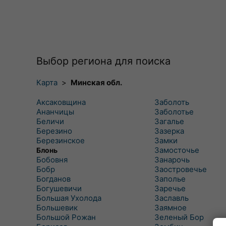
Выбор региона для поиска
Карта
>
Минская обл.
Аксаковщина
Заболоть
Ананчицы
Заболотье
Беличи
Загалье
Березино
Зазерка
Березинское
Замки
Замосточье
Блонь
Бобовня
Занарочь
Бобр
Заостровечье
Богданов
Заполье
Богушевичи
Заречье
Большая Ухолода
Заславль
Большевик
Заямное
Большой Рожан
Зеленый Бор