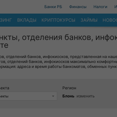
Банки РБ
Финансы
Налоги
И
ЗИНГ
ВКЛАДЫ
КРИПТОКУРСЫ
ЗАЙМЫ
НОВО
нкты, отделения банков, инфо
те
в, отделений банков, инфокиосков, представленная на наше
тов, отделений банков, инфокиосков максимально комфортн
ормация: адреса и время работы банкоматов, обменных пунк
ъекта
Регион
Блонь
изменить