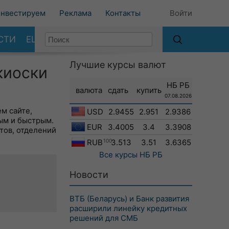
нвестируем
Реклама
Контакты
Войти
СТИ
ЕЩЕ
Лучшие курсы валют
киоски
НБ РБ
валюта
сдать
купить
07.08.2026
м сайте,
USD
2.9455
2.951
2.9386
ым и быстрым.
EUR
3.4005
3.4
3.3908
тов, отделений
RUB
100
3.513
3.51
3.6365
Все курсы
НБ РБ
Новости
ВТБ (Беларусь) и Банк развития
расширили линейку кредитных
решений для СМБ