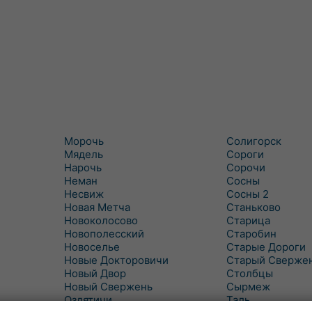
Морочь
Солигорск
Мядель
Сороги
Нарочь
Сорочи
Неман
Сосны
Несвиж
Сосны 2
Новая Метча
Станьково
Новоколосово
Старица
Новополесский
Старобин
Новоселье
Старые Дороги
Новые Докторовичи
Старый Сверже
Новый Двор
Столбцы
Новый Свержень
Сырмеж
Оздятичи
Таль