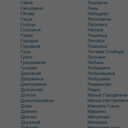
Гайна
Лазовичи
Ганцевичи
Лань
Гатово
Лебедево
Гацук
Леоновичи
Голоцк
Лесковка
Гольчичи
Лесной
Горки
Лешница
Городея
Логойск
Городьки
Лошница
Гоцк
Луговая Слобода
Греск
Лучники
Грицкевичи
Любань
Грозово
Любишино
Деревная
Любковщина
Дзержинск
Любушаны
Дмитровичи
Людвиново
Долгиново
Лядно
Долгое
Малые Городятичи
Домоткановичи
Малые Нестанович
Доры
Марьина Горка
Дражно
Марьино
Дричин
Мачулищи
Дружный
Мелешки
Дуброво
Миколаевщина