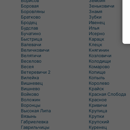
Борисов
Зембин
Боровая
Зеньковичи
Боровляны
Знамя
Братково
Зубки
Бродец
Ивенец
Будслав
Илья
Бучатино
Исерно
Быстрица
Карацк
Валевачи
Клецк
Величковичи
Княгинин
Велятичи
Козловичи
Веселово
Колодищи
Весея
Комарово
Ветеревичи 2
Копище
Вилейка
Копыль
Вишневец
Королево
Вишнево
Крайск
Войково
Красная Слобода
Воложин
Красное
Воронцы
Кривичи
Высокая Липа
Крупица
Вязынь
Крупки
Габриелевка
Крупский
Гаврильчицы
Куренец