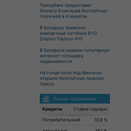
Приорбанк предоставит
бизнесу 6 месяцев бесплатных
платежей в 4 валютах
В Беларусь привезли
компактные хэтчбеки BYD
Dolphin Fashion 410
В Беларуси назвали популярную
интернет-площадку
недвижимости
На гольф-поле под Минском
открыли бесплатную лыжную
трассу
Лучшие предложения
Кредиты
Ставка годовых
Потребительский
10,8 %
Автокредит
16,1 %