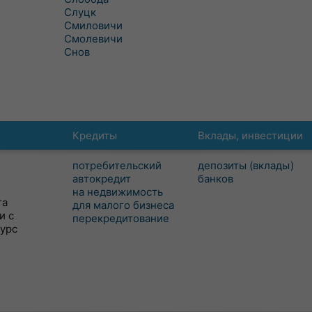
Слуцк
Смиловичи
Смолевичи
Снов
Кредиты
Вклады, инвестиции
потребительский
депозиты (вклады)
автокредит
банков
на недвижимость
та
для малого бизнеса
и с
перекредитование
сурс