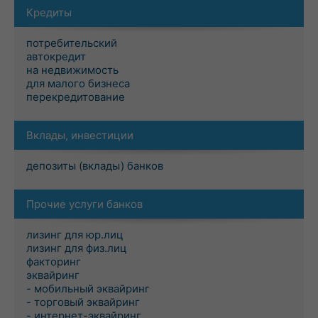
Кредиты
потребительский
автокредит
на недвижимость
для малого бизнеса
перекредитование
Вклады, инвестиции
депозиты (вклады) банков
Прочие услуги банков
лизинг для юр.лиц
лизинг для физ.лиц
факторинг
эквайринг
- мобильный эквайринг
- торговый эквайринг
- интернет-эквайринг