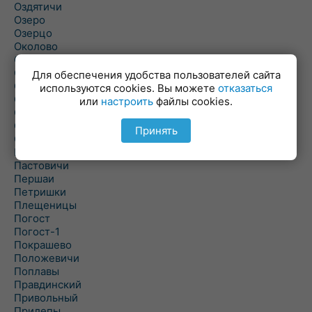
Оздятичи
Озеро
Озерцо
Околово
Октябрь
Октябрьский
Для обеспечения удобства пользователей сайта
Олехновичи
используются cookies. Вы можете
отказаться
Омговичи
или
настроить
файлы cookies.
Оношки
Осовец
Принять
Острошицкий Городок
Пасека
Пастовичи
Першаи
Петришки
Плещеницы
Погост
Погост-1
Покрашево
Положевичи
Поплавы
Правдинский
Привольный
Прилепы