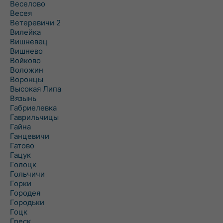
Веселово
Весея
Ветеревичи 2
Вилейка
Вишневец
Вишнево
Войково
Воложин
Воронцы
Высокая Липа
Вязынь
Габриелевка
Гаврильчицы
Гайна
Ганцевичи
Гатово
Гацук
Голоцк
Гольчичи
Горки
Городея
Городьки
Гоцк
Греск