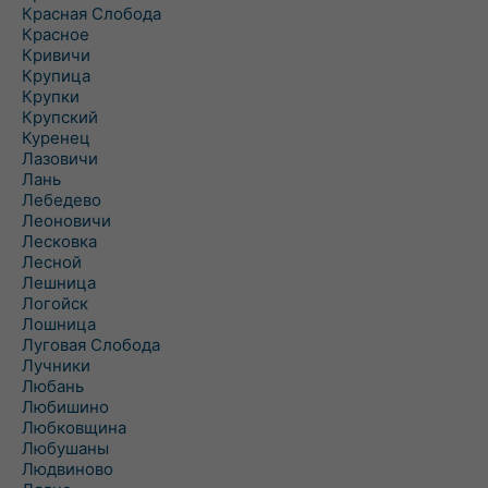
Красная Слобода
Красное
Кривичи
Крупица
Крупки
Крупский
Куренец
Лазовичи
Лань
Лебедево
Леоновичи
Лесковка
Лесной
Лешница
Логойск
Лошница
Луговая Слобода
Лучники
Любань
Любишино
Любковщина
Любушаны
Людвиново