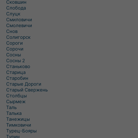
Сковшин
Слобода
Слуцк
Смиловичи
Смолевичи
Снов
Солигорск
Сороги
Сорочи
Сосны
Сосны 2
Станьково
Старица
Старобин
Старые Дороги
Старый Свержень
Столбцы
Сырмеж
Таль
Талька
Танежицы
Тимковичи
Турец-Бояры
Турин