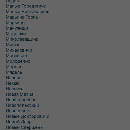
Лядно
Малые Городятичи
Малые Нестановичи
Марьина Горка
Марьино
Мачулищи
Мелешки
Миколаевщина
Минск
Михановичи
Могильно
Молодечно
Морочь
Мядель
Нарочь
Неман
Несвиж
Новая Метча
Новоколосово
Новополесский
Новоселье
Новые Докторовичи
Новый Двор
Новый Свержень