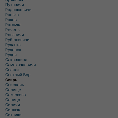
Пуховичи
Радошковичи
Раевка
Раков
Ратомка
Речень
Рованичи
Рубежевичи
Рудавка
Руденск
Рудня
Саковщина
Самохваловичи
Сватки
Светлый Бор
Свирь
Свислочь
Селище
Семежево
Сеница
Силичи
Синявка
Ситники