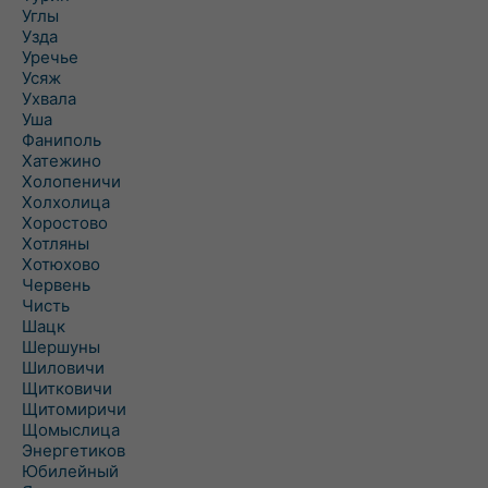
Углы
Узда
Уречье
Усяж
Ухвала
Уша
Фаниполь
Хатежино
Холопеничи
Холхолица
Хоростово
Хотляны
Хотюхово
Червень
Чисть
Шацк
Шершуны
Шиловичи
Щитковичи
Щитомиричи
Щомыслица
Энергетиков
Юбилейный