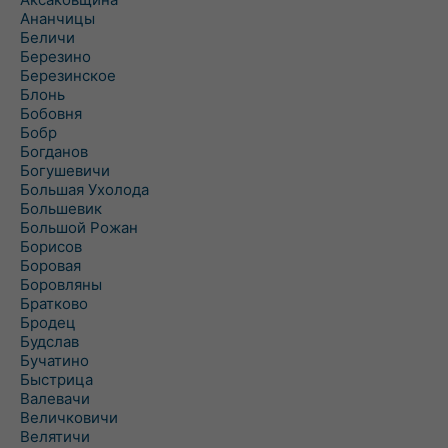
Ананчицы
Беличи
Березино
Березинское
Блонь
Бобовня
Бобр
Богданов
Богушевичи
Большая Ухолода
Большевик
Большой Рожан
Борисов
Боровая
Боровляны
Братково
Бродец
Будслав
Бучатино
Быстрица
Валевачи
Величковичи
Велятичи