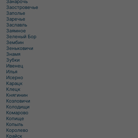
Занарочь
Заостровечье
Заполье
Заречье
Заславль
Заямное
Зеленый Бор
Зембин
Зеньковичи
Знамя
Зубки
Ивенец
Илья
Исерно
Карацк
Клецк
Княгинин
Козловичи
Колодищи
Комарово
Копище
Копыль
Королево
Крайск