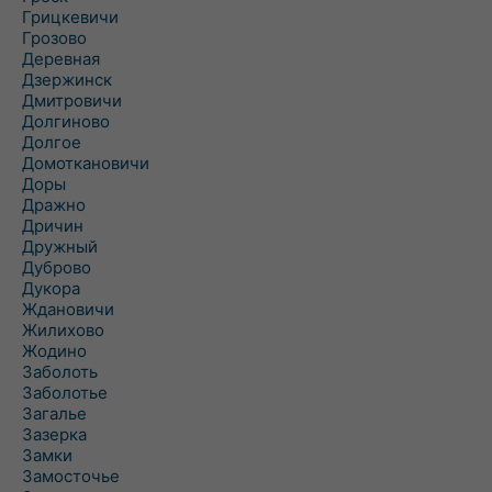
Грицкевичи
Грозово
Деревная
Дзержинск
Дмитровичи
Долгиново
Долгое
Домоткановичи
Доры
Дражно
Дричин
Дружный
Дуброво
Дукора
Ждановичи
Жилихово
Жодино
Заболоть
Заболотье
Загалье
Зазерка
Замки
Замосточье