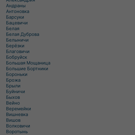
Андраны
Антоновка
Барсуки
Бацевичи
Белая
Белая Дуброва
Белыничи
Берёзки
Благовичи
Бобруйск
Большая Мощаница
Большие Бортники
Бороньки
Брожа
Брыли
Буйничи
Быхов
Вейно
Веремейки
Вишневка
Вишов
Волковичи
Воротынь