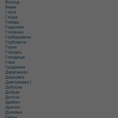
Восход
Вязье
Глуск
Глуша
Говяды
Годылево
Головчин
Горбацевичи
Горбовичи
Горки
Городец
Городище
Горы
Гродзянка
Дараганово
Дашковка
Дмитриевка 1
Добосна
Добрая
Долгое
Дрибин
Дричин
Дужевка
Езеры