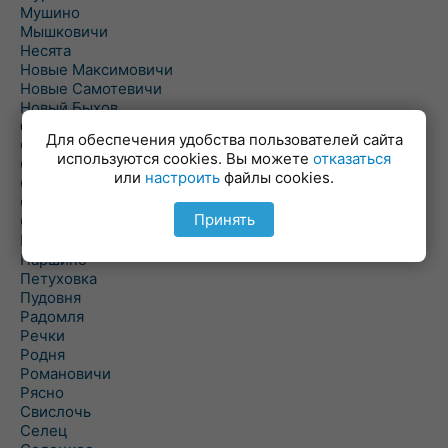
Мушино
Мышковичи
Несята
Новые Максимовичи
Новые Самотевичи
Новый Быхов
Овсянка
Для обеспечения удобства пользователей сайта
Ордать
используются cookies. Вы можете
отказаться
Ореховка
или
настроить
файлы cookies.
Осиновка
Осиповичи
Принять
Осово
Павловичи
Паршино
Петуховка
Пудовня
Радомля
Речки
Родня
Романовичи
Рясно
Свислочь
Селец