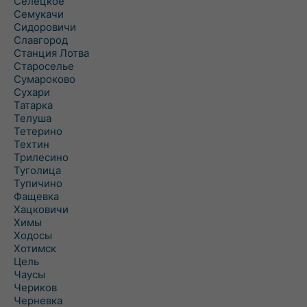
Селецкое
Семукачи
Сидоровичи
Славгород
Станция Лотва
Староселье
Сумароково
Сухари
Татарка
Телуша
Тетерино
Техтин
Трилесино
Туголица
Тупичино
Фащевка
Хацковичи
Химы
Ходосы
Хотимск
Цель
Чаусы
Чериков
Черневка