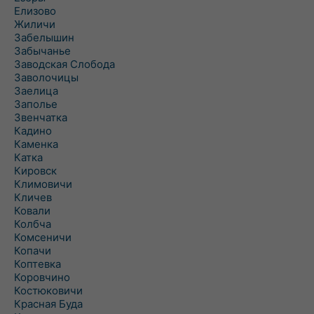
Елизово
Жиличи
Забелышин
Забычанье
Заводская Слобода
Заволочицы
Заелица
Заполье
Звенчатка
Кадино
Каменка
Катка
Кировск
Климовичи
Кличев
Ковали
Колбча
Комсеничи
Копачи
Коптевка
Коровчино
Костюковичи
Красная Буда