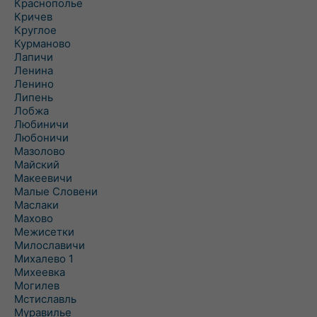
Краснополье
Кричев
Круглое
Курманово
Лапичи
Ленина
Ленино
Липень
Лобжа
Любиничи
Любоничи
Мазолово
Майский
Макеевичи
Малые Словени
Маслаки
Махово
Межисетки
Милославичи
Михалево 1
Михеевка
Могилев
Мстиславль
Муравилье