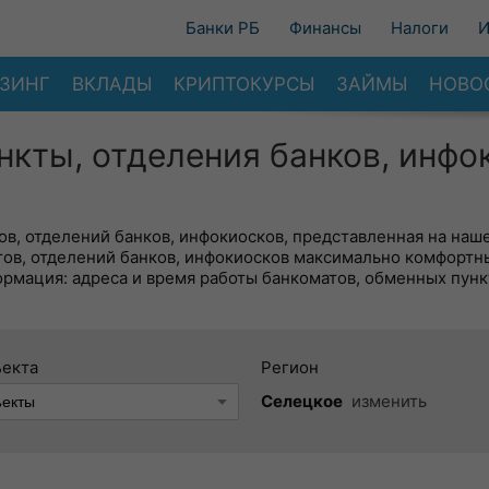
Банки РБ
Финансы
Налоги
И
ЗИНГ
ВКЛАДЫ
КРИПТОКУРСЫ
ЗАЙМЫ
НОВО
нкты, отделения банков, инфо
в, отделений банков, инфокиосков, представленная на наше
тов, отделений банков, инфокиосков максимально комфортн
ормация: адреса и время работы банкоматов, обменных пунк
ъекта
Регион
Селецкое
изменить