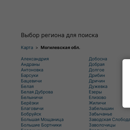
Выбор региона для поиска
Карта
>
Могилевская обл.
Александрия
Добосна
Андраны
Добрая
Антоновка
Долгое
Барсуки
Дрибин
Бацевичи
Дричин
Белая
Дужевка
Белая Дуброва
Езеры
Белыничи
Елизово
Берёзки
Жиличи
Благовичи
Забелышин
Бобруйск
Забычанье
Большая Мощаница
Заводская Слобод
Большие Бортники
Заволочицы