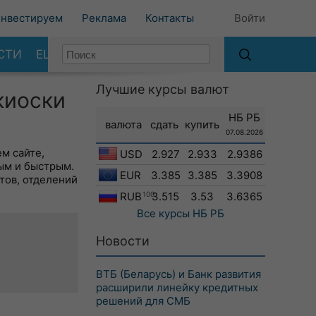
нвестируем
Реклама
Контакты
Войти
СТИ
ЕЩЕ
Лучшие курсы валют
киоски
НБ РБ
валюта
сдать
купить
07.08.2026
м сайте,
USD
2.927
2.933
2.9386
ым и быстрым.
EUR
3.385
3.385
3.3908
тов, отделений
RUB
100
3.515
3.53
3.6365
Все курсы
НБ РБ
Новости
ВТБ (Беларусь) и Банк развития
расширили линейку кредитных
решений для СМБ