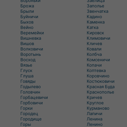
Бороньки
Заелица
Брожа
Заполье
Брыли
Звенчатка
Буйничи
Кадино
Быхов
Каменка
Вейно
Катка
Веремейки
Кировск
Вишневка
Климовичи
Вишов
Кличев
Волковичи
Ковали
Воротынь
Колбча
Восход
Комсеничи
Вязье
Копачи
Глуск
Коптевка
Глуша
Коровчино
Говяды
Костюковичи
Годылево
Красная Буда
Головчин
Краснополье
Горбацевичи
Кричев
Горбовичи
Круглое
Горки
Курманово
Городец
Лапичи
Городище
Ленина
Горы
Ленино