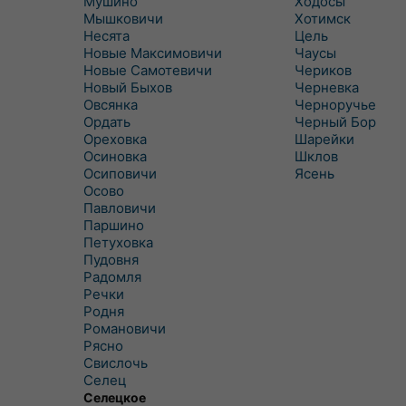
Мушино
Ходосы
Мышковичи
Хотимск
Несята
Цель
Новые Максимовичи
Чаусы
Новые Самотевичи
Чериков
Новый Быхов
Черневка
Овсянка
Черноручье
Ордать
Черный Бор
Ореховка
Шарейки
Осиновка
Шклов
Осиповичи
Ясень
Осово
Павловичи
Паршино
Петуховка
Пудовня
Радомля
Речки
Родня
Романовичи
Рясно
Свислочь
Селец
Селецкое