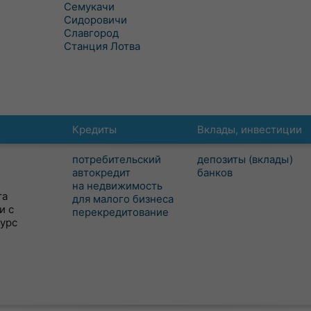
Семукачи
Сидоровичи
Славгород
Станция Лотва
Кредиты
Вклады, инвестиции
потребительский
депозиты (вклады)
автокредит
банков
на недвижимость
та
для малого бизнеса
и с
перекредитование
сурс