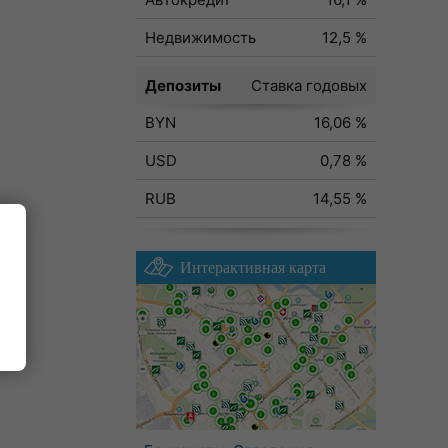
Недвижимость
12,5 %
Депозиты
Ставка годовых
BYN
16,06 %
USD
0,78 %
RUB
14,55 %
Интерактивная карта