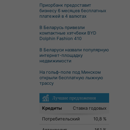
Приорбанк предоставит
бизнесу 6 месяцев бесплатных
платежей в 4 валютах
В Беларусь привезли
компактные хэтчбеки BYD
Dolphin Fashion 410
В Беларуси назвали популярную
интернет-площадку
недвижимости
На гольф-поле под Минском
открыли бесплатную лыжную
трассу
Лучшие предложения
Кредиты
Ставка годовых
Потребительский
10,8 %
Автокредит
16,1 %