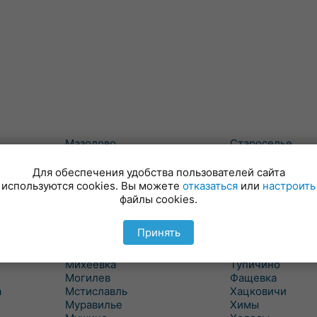
Мазолово
Староселье
Майский
Сумароково
Макеевичи
Сухари
Для обеспечения удобства пользователей сайта
Малые Словени
Татарка
используются cookies. Вы можете
отказаться
или
настроить
Маслаки
Телуша
файлы cookies.
Махово
Тетерино
Межисетки
Техтин
Принять
Милославичи
Трилесино
Михалево 1
Туголица
Михеевка
Тупичино
Могилев
Фащевка
а
Мстиславль
Хацковичи
Муравилье
Химы