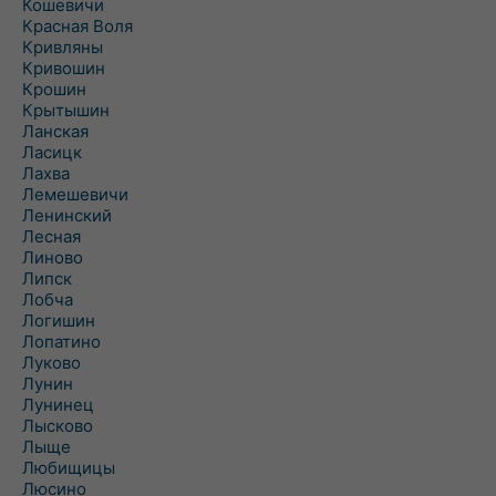
Кошевичи
Красная Воля
Кривляны
Кривошин
Крошин
Крытышин
Ланская
Ласицк
Лахва
Лемешевичи
Ленинский
Лесная
Линово
Липск
Лобча
Логишин
Лопатино
Луково
Лунин
Лунинец
Лысково
Лыще
Любищицы
Люсино