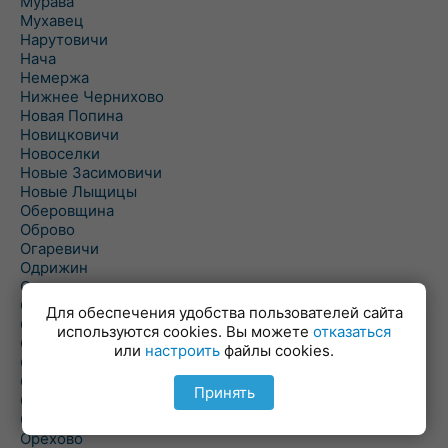
Мурава
Мухавец
Нарутовичи
Нача
Немержа
Нижнее Чернихово
Новая Попина
Новицковичи
Новоселки
Новые Засимовичи
Новые Лыщицы
Оберовщина
Оброво
Огаревичи
Одрижин
Оздамичи
Озяты
Для обеспечения удобства пользователей сайта
Олтуш
используются cookies. Вы можете
отказаться
Ольманы
или
настроить
файлы cookies.
Ольпень
Ольшаны
Принять
Омельная
Ополь
Орехово