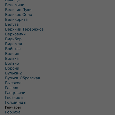
Велемичи
Великие Луки
Великое Село
Великорита
Велута
Верхний Теребежов
Верховичи
Видибор
Видомля
Войская
Волчин
Волька
Вольно
Ворони
Вулька-2
Вулька-Обровская
Высокое
Галево
Ганцевичи
Гвозница
Головчицы
Гончары
Горбаха