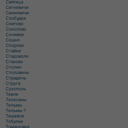
Святица
Сигневичи
Синкевичи
Слобудка
Снитово
Соколово
Сочивки
Сошно
Спорово
Стайки
Староволя
Стахово
Столин
Столовичи
Страдечь
Струга
Сухополь
Тевли
Телеханы
Тельмы
Тельмы-1
Тешевле
Тобулки
Томашовка