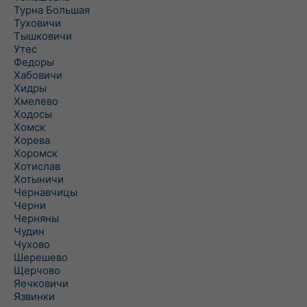
Турна Большая
Туховичи
Тышковичи
Утес
Федоры
Хабовичи
Хидры
Хмелево
Ходосы
Хомск
Хорева
Хоромск
Хотислав
Хотыничи
Чернавчицы
Черни
Черняны
Чудин
Чухово
Шерешево
Щерчово
Яечковичи
Язвинки