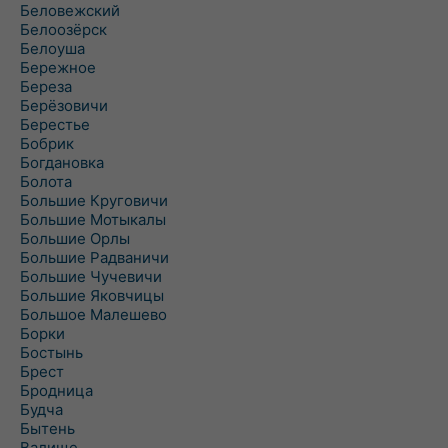
Беловежский
Белоозёрск
Белоуша
Бережное
Береза
Берёзовичи
Берестье
Бобрик
Богдановка
Болота
Большие Круговичи
Большие Мотыкалы
Большие Орлы
Большие Радваничи
Большие Чучевичи
Большие Яковчицы
Большое Малешево
Борки
Бостынь
Брест
Бродница
Будча
Бытень
Валище