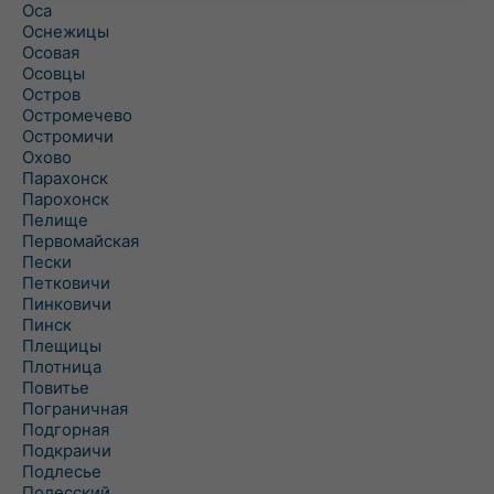
Оса
Оснежицы
Осовая
Осовцы
Остров
Остромечево
Остромичи
Охово
Парахонск
Парохонск
Пелище
Первомайская
Пески
Петковичи
Пинковичи
Пинск
Плещицы
Плотница
Повитье
Пограничная
Подгорная
Подкраичи
Подлесье
Полесский