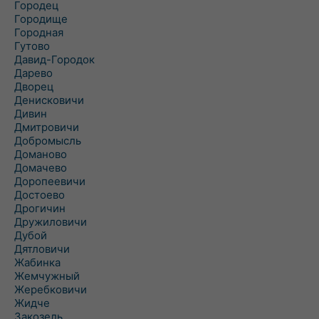
Городец
Городище
Городная
Гутово
Давид-Городок
Дарево
Дворец
Денисковичи
Дивин
Дмитровичи
Добромысль
Доманово
Домачево
Доропеевичи
Достоево
Дрогичин
Дружиловичи
Дубой
Дятловичи
Жабинка
Жемчужный
Жеребковичи
Жидче
Закозель