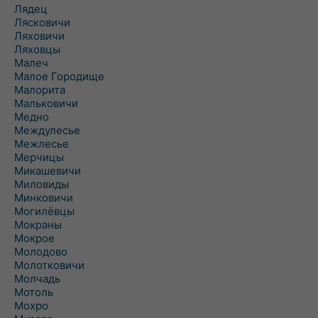
Лядец
Лясковичи
Ляховичи
Ляховцы
Малеч
Малое Городище
Малорита
Мальковичи
Медно
Междулесье
Межлесье
Мерчицы
Микашевичи
Миловиды
Минковичи
Могилёвцы
Мокраны
Мокрое
Молодово
Молотковичи
Молчадь
Мотоль
Мохро