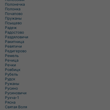
Полонечка
Полонка
Почапово
Пружаны
Псыщево
Радеж
Радостово
Раздяловичи
Ракитница
Ревятичи
Редигерово
Ремель
Речица
Речки
Ровбицк
Рубель
Рудск
Ружаны
Русино
Русиновичи
Рухча-1
Рясна
Святая Воля