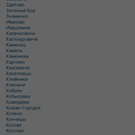
Здитово
Зеленый Бор
Знаменка
Иваново
Ивацевичи
Каленковичи
Каллауровичи
Каменец
Камень
Каменюки
Карчево
Квасевичи
Киселевцы
Клейники
Клепачи
Кобрин
Кобыловка
Ковердяки
Кожан-Городок
Колено
Кончицы
Косово
Коссово