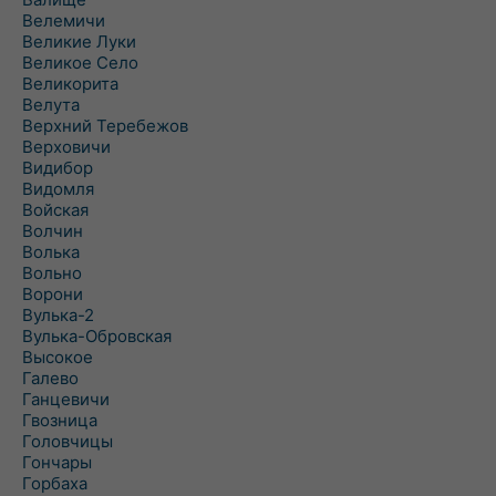
Велемичи
Великие Луки
Великое Село
Великорита
Велута
Верхний Теребежов
Верховичи
Видибор
Видомля
Войская
Волчин
Волька
Вольно
Ворони
Вулька-2
Вулька-Обровская
Высокое
Галево
Ганцевичи
Гвозница
Головчицы
Гончары
Горбаха