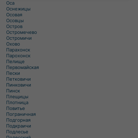
Оса
Оснежицы
Осовая
Осовцы
Остров
Остромечево
Остромичи
Охово
Парахонск
Парохонск
Пелище
Первомайская
Пески
Петковичи
Пинковичи
Пинск
Плещицы
Плотница
Повитье
Пограничная
Подгорная
Подкраичи
Подлесье
Полесский