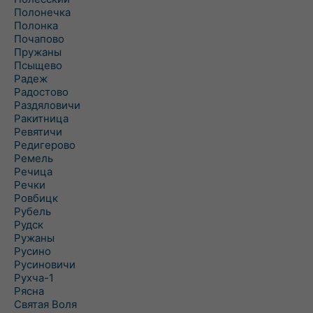
Полонечка
Полонка
Почапово
Пружаны
Псыщево
Радеж
Радостово
Раздяловичи
Ракитница
Ревятичи
Редигерово
Ремель
Речица
Речки
Ровбицк
Рубель
Рудск
Ружаны
Русино
Русиновичи
Рухча-1
Рясна
Святая Воля