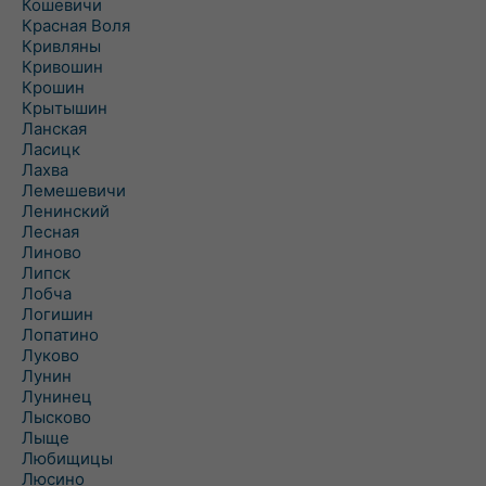
Кошевичи
Красная Воля
Кривляны
Кривошин
Крошин
Крытышин
Ланская
Ласицк
Лахва
Лемешевичи
Ленинский
Лесная
Линово
Липск
Лобча
Логишин
Лопатино
Луково
Лунин
Лунинец
Лысково
Лыще
Любищицы
Люсино