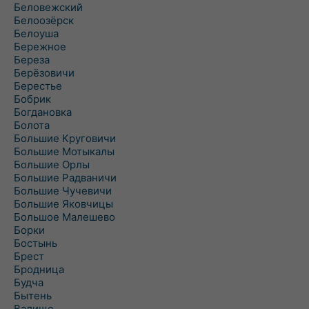
Беловежский
Белоозёрск
Белоуша
Бережное
Береза
Берёзовичи
Берестье
Бобрик
Богдановка
Болота
Большие Круговичи
Большие Мотыкалы
Большие Орлы
Большие Радваничи
Большие Чучевичи
Большие Яковчицы
Большое Малешево
Борки
Бостынь
Брест
Бродница
Будча
Бытень
Валище