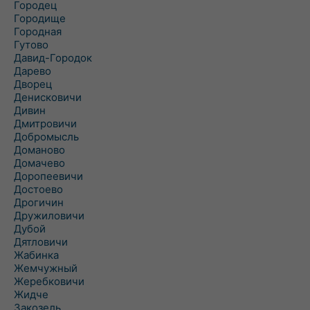
Городец
Городище
Городная
Гутово
Давид-Городок
Дарево
Дворец
Денисковичи
Дивин
Дмитровичи
Добромысль
Доманово
Домачево
Доропеевичи
Достоево
Дрогичин
Дружиловичи
Дубой
Дятловичи
Жабинка
Жемчужный
Жеребковичи
Жидче
Закозель