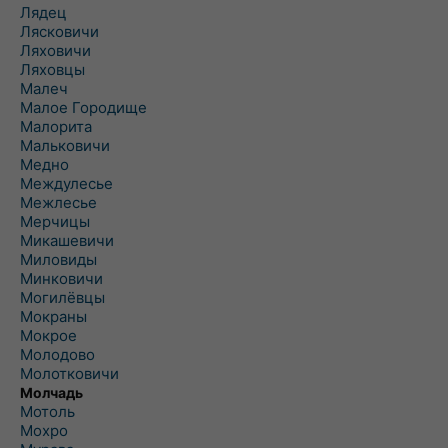
Лядец
Лясковичи
Ляховичи
Ляховцы
Малеч
Малое Городище
Малорита
Мальковичи
Медно
Междулесье
Межлесье
Мерчицы
Микашевичи
Миловиды
Минковичи
Могилёвцы
Мокраны
Мокрое
Молодово
Молотковичи
Молчадь
Мотоль
Мохро