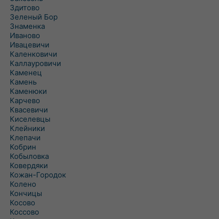
Здитово
Зеленый Бор
Знаменка
Иваново
Ивацевичи
Каленковичи
Каллауровичи
Каменец
Камень
Каменюки
Карчево
Квасевичи
Киселевцы
Клейники
Клепачи
Кобрин
Кобыловка
Ковердяки
Кожан-Городок
Колено
Кончицы
Косово
Коссово