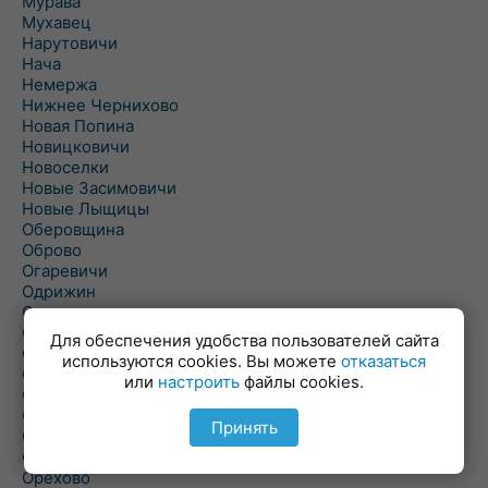
Мурава
Мухавец
Нарутовичи
Нача
Немержа
Нижнее Чернихово
Новая Попина
Новицковичи
Новоселки
Новые Засимовичи
Новые Лыщицы
Оберовщина
Оброво
Огаревичи
Одрижин
Оздамичи
Озяты
Для обеспечения удобства пользователей сайта
Олтуш
используются cookies. Вы можете
отказаться
Ольманы
или
настроить
файлы cookies.
Ольпень
Ольшаны
Принять
Омельная
Ополь
Орехово