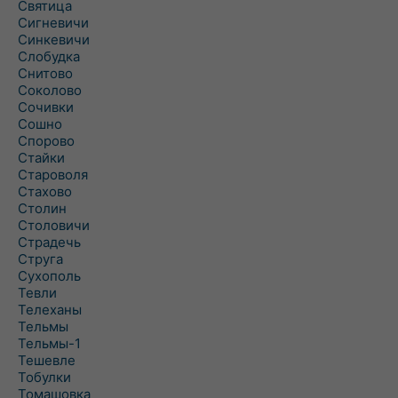
Святица
Сигневичи
Синкевичи
Слобудка
Снитово
Соколово
Сочивки
Сошно
Спорово
Стайки
Староволя
Стахово
Столин
Столовичи
Страдечь
Струга
Сухополь
Тевли
Телеханы
Тельмы
Тельмы-1
Тешевле
Тобулки
Томашовка