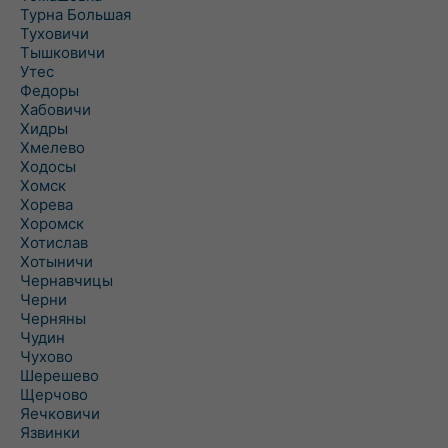
Турна Большая
Туховичи
Тышковичи
Утес
Федоры
Хабовичи
Хидры
Хмелево
Ходосы
Хомск
Хорева
Хоромск
Хотислав
Хотыничи
Чернавчицы
Черни
Черняны
Чудин
Чухово
Шерешево
Щерчово
Яечковичи
Язвинки