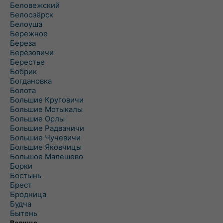
Беловежский
Белоозёрск
Белоуша
Бережное
Береза
Берёзовичи
Берестье
Бобрик
Богдановка
Болота
Большие Круговичи
Большие Мотыкалы
Большие Орлы
Большие Радваничи
Большие Чучевичи
Большие Яковчицы
Большое Малешево
Борки
Бостынь
Брест
Бродница
Будча
Бытень
Валище