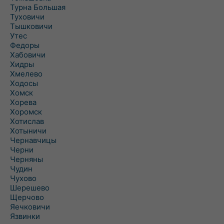
Турна Большая
Туховичи
Тышковичи
Утес
Федоры
Хабовичи
Хидры
Хмелево
Ходосы
Хомск
Хорева
Хоромск
Хотислав
Хотыничи
Чернавчицы
Черни
Черняны
Чудин
Чухово
Шерешево
Щерчово
Яечковичи
Язвинки