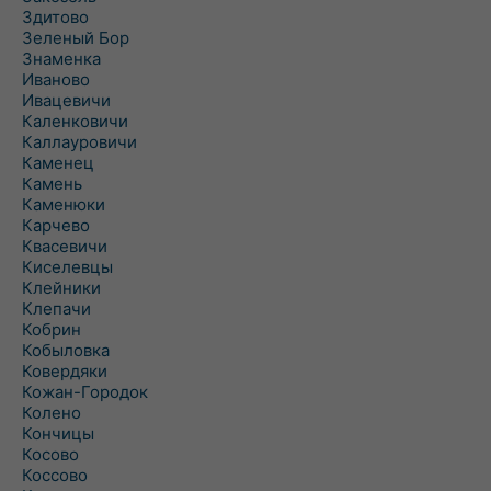
Здитово
Зеленый Бор
Знаменка
Иваново
Ивацевичи
Каленковичи
Каллауровичи
Каменец
Камень
Каменюки
Карчево
Квасевичи
Киселевцы
Клейники
Клепачи
Кобрин
Кобыловка
Ковердяки
Кожан-Городок
Колено
Кончицы
Косово
Коссово