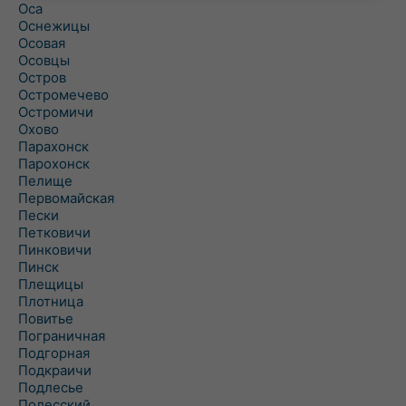
Оса
Оснежицы
Осовая
Осовцы
Остров
Остромечево
Остромичи
Охово
Парахонск
Парохонск
Пелище
Первомайская
Пески
Петковичи
Пинковичи
Пинск
Плещицы
Плотница
Повитье
Пограничная
Подгорная
Подкраичи
Подлесье
Полесский