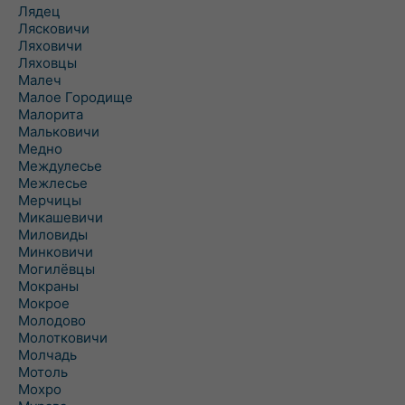
Лядец
Лясковичи
Ляховичи
Ляховцы
Малеч
Малое Городище
Малорита
Мальковичи
Медно
Междулесье
Межлесье
Мерчицы
Микашевичи
Миловиды
Минковичи
Могилёвцы
Мокраны
Мокрое
Молодово
Молотковичи
Молчадь
Мотоль
Мохро