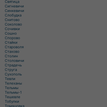
Святица
Сигневичи
Синкевичи
Слобудка
Снитово
Соколово
Сочивки
Сошно
Спорово
Стайки
Староволя
Стахово
Столин
Столовичи
Страдечь
Струга
Сухополь
Тевли
Телеханы
Тельмы
Тельмы-1
Тешевле
Тобулки
Томашовка