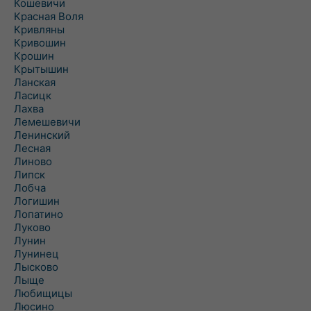
Кошевичи
Красная Воля
Кривляны
Кривошин
Крошин
Крытышин
Ланская
Ласицк
Лахва
Лемешевичи
Ленинский
Лесная
Линово
Липск
Лобча
Логишин
Лопатино
Луково
Лунин
Лунинец
Лысково
Лыще
Любищицы
Люсино