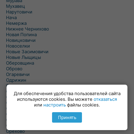
Мурава
Мухавец
Нарутовичи
Нача
Немержа
Нижнее Чернихово
Новая Попина
Новицковичи
Новоселки
Новые Засимовичи
Новые Лыщицы
Оберовщина
Оброво
Огаревичи
Одрижин
Оздамичи
Озяты
Для обеспечения удобства пользователей сайта
Олтуш
используются cookies. Вы можете
отказаться
Ольманы
или
настроить
файлы cookies.
Ольпень
Ольшаны
Принять
Омельная
Ополь
Орехово