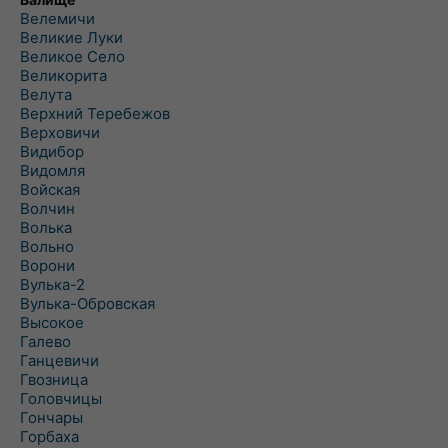
Велемичи
Великие Луки
Великое Село
Великорита
Велута
Верхний Теребежов
Верховичи
Видибор
Видомля
Войская
Волчин
Волька
Вольно
Ворони
Вулька-2
Вулька-Обровская
Высокое
Галево
Ганцевичи
Гвозница
Головчицы
Гончары
Горбаха