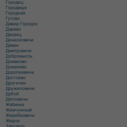
Городец
Городище
Городная
Гутово
Давид-Городок
Дарево
Дворец
Денисковичи
Дивин
Дмитровичи
Добромысль
Доманово
Домачево
Доропеевичи
Достоево
Дрогичин
Дружиловичи
Дубой
Дятловичи
Жабинка
Жемчужный
Жеребковичи
Жидче
Закозель