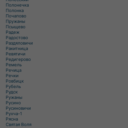
Полонечка
Полонка
Почапово
Пружаны
Псыщево
Радеж
Радостово
Раздяловичи
Ракитница
Ревятичи
Редигерово
Ремель
Речица
Речки
Ровбицк
Рубель
Рудск
Ружаны
Русино
Русиновичи
Рухча-1
Рясна
Святая Воля