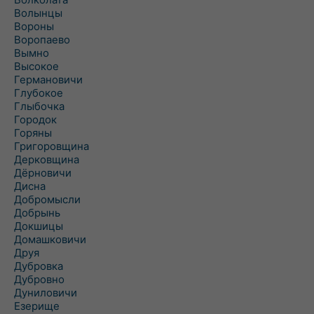
Волынцы
Вороны
Воропаево
Вымно
Высокое
Германовичи
Глубокое
Глыбочка
Городок
Горяны
Григоровщина
Дерковщина
Дёрновичи
Дисна
Добромысли
Добрынь
Докшицы
Домашковичи
Друя
Дубровка
Дубровно
Дуниловичи
Езерище