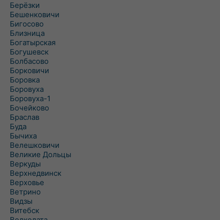
Берёзки
Бешенковичи
Бигосово
Близница
Богатырская
Богушевск
Болбасово
Борковичи
Боровка
Боровуха
Боровуха-1
Бочейково
Браслав
Буда
Бычиха
Велешковичи
Великие Дольцы
Веркуды
Верхнедвинск
Верховье
Ветрино
Видзы
Витебск
Волколата