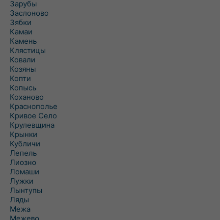
Зарубы
Заслоново
Зябки
Камаи
Камень
Клястицы
Ковали
Козяны
Копти
Копысь
Коханово
Краснополье
Кривое Село
Крулевщина
Крынки
Кубличи
Лепель
Лиозно
Ломаши
Лужки
Лынтупы
Ляды
Межа
Межево