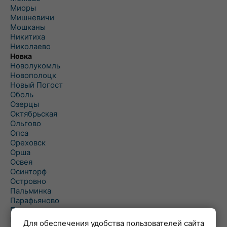
Миоры
Мишневичи
Мошканы
Никитиха
Николаево
Новка
Новолукомль
Новополоцк
Новый Погост
Оболь
Озерцы
Октябрьская
Ольгово
Опса
Ореховск
Орша
Освея
Осинторф
Островно
Пальминка
Парафьяново
Плисса
Повятье
Для обеспечения удобства пользователей сайта