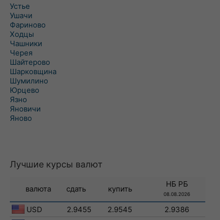
Устье
Ушачи
Фариново
Ходцы
Чашники
Черея
Шайтерово
Шарковщина
Шумилино
Юрцево
Язно
Яновичи
Яново
Лучшие курсы валют
НБ РБ
валюта
сдать
купить
08.08.2026
USD
2.9455
2.9545
2.9386