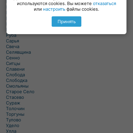
Погоща
используются cookies. Вы можете
отказаться
Подсвилье
или
настроить
файлы cookies.
Полоцк
Поставы
Принять
Прозороки
Россоны
Руба
Сарья
Свеча
Селявщина
Сенно
Ситцы
Славени
Слобода
Слободка
Смольяны
Старое Село
Стасево
Сураж
Толочин
Торгуны
Тулово
Удело
Улла