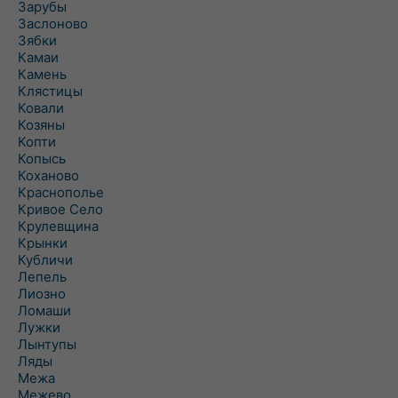
Зарубы
Заслоново
Зябки
Камаи
Камень
Клястицы
Ковали
Козяны
Копти
Копысь
Коханово
Краснополье
Кривое Село
Крулевщина
Крынки
Кубличи
Лепель
Лиозно
Ломаши
Лужки
Лынтупы
Ляды
Межа
Межево