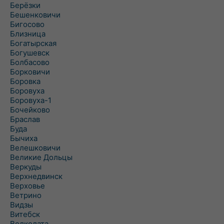
Берёзки
Бешенковичи
Бигосово
Близница
Богатырская
Богушевск
Болбасово
Борковичи
Боровка
Боровуха
Боровуха-1
Бочейково
Браслав
Буда
Бычиха
Велешковичи
Великие Дольцы
Веркуды
Верхнедвинск
Верховье
Ветрино
Видзы
Витебск
Волколата