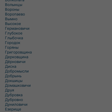
Волынцы
Вороны
Воропаево
Вымно
Высокое
Германовичи
Глубокое
Глыбочка
Городок
Горяны
Григоровщина
Дерковщина
Дёрновичи
Дисна
Добромысли
Добрынь
Докшицы
Домашковичи
Друя
Дубровка
Дубровно
Дуниловичи
Езерище