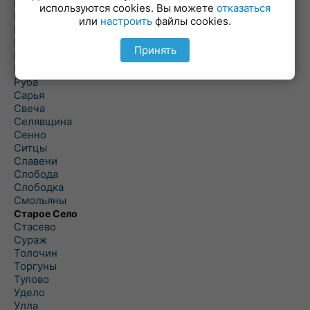
Погоща
используются cookies. Вы можете
отказаться
Подсвилье
или
настроить
файлы cookies.
Полоцк
Поставы
Принять
Прозороки
Россоны
Руба
Сарья
Свеча
Селявщина
Сенно
Ситцы
Славени
Слобода
Слободка
Смольяны
Старое Село
Стасево
Сураж
Толочин
Торгуны
Тулово
Удело
Улла