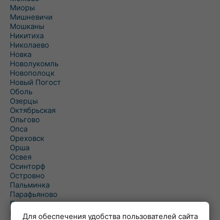
Миоры
Мишневичи
Мошканы
Никитиха
Николаево
Новка
Новолукомль
Новополоцк
Новый Погост
Оболь
Озерцы
Октябрьская
Ольгово
Опса
Ореховск
Орша
Освея
Осинторф
Островно
Пальминка
Парафьяново
Плисса
Повятье
Для обеспечения удобства пользователей сайта