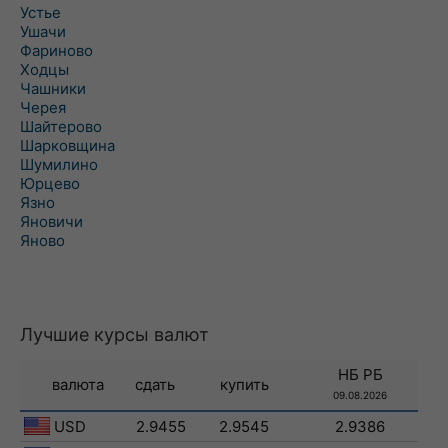
Устье
Ушачи
Фариново
Ходцы
Чашники
Черея
Шайтерово
Шарковщина
Шумилино
Юрцево
Язно
Яновичи
Яново
Лучшие курсы валют
НБ РБ
валюта
сдать
купить
09.08.2026
USD
2.9455
2.9545
2.9386